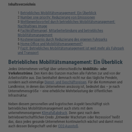
Inhaltsverzeichnis
Betriebliches Mobilitätsmanagement: Ein Überblick
Number one priority: Reduzierung von Emissionen
Wettbewerbsvorteil durch betriebliches Mobilitätsmanagement:
Nachhaltiges Image
Fachkräftemangel, Mitarbeiterbindung und betriebliches
Mobilitätsmanagement
Kostenersparnis durch Reduzierung des eigenen Fuhrparks
Home-Office und Mobilitätsmanagement?
Fazit: Betriebliches Mobilitätsmanagement ist weit mehr als Fuhrpark
und Transport
Betriebliches Mobilitätsmanagement: Ein Überblick
Jedes Unternehmen verfügt über unterschiedliche
Mobilitäts- oder
Verkehrsströme
. Den Kern des Ganzen machen alle Fahrten zur und von der
Arbeitsstätte aus. Das beinhaltet demnach nicht nur das tägliche Pendeln,
sondern auch einmalige
Dienst- und Geschäftsreisen
. Für die Kommunen und
Landkreise, in denen das Unternehmen ansässig ist, bedeutet das – je nach
Unternehmensgröße – eine erhebliche Mehrbelastung der öffentlichen
Infrastruktur.
Neben diesem personellen und logistischen Aspekt beschäftigt sich
betriebliches Mobilitätsmanagement auch stets mit dem
unternehmenseigenen
Klimafußabdruck
. Denn ganz nach dem
betriebswirtschaftlichen Credo „Entweder Wachstum oder Rezession“ heißt
das, dass jedes gesunde Unternehmen kontinuierlich wächst und damit meist
auch dessen Belegschaft und der
CO2-Ausstoß
.