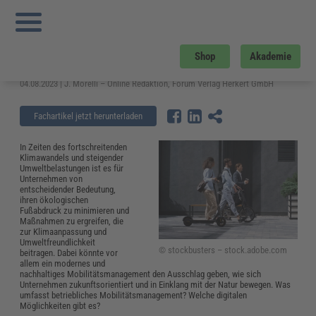
Sie sind hier:
Startseite
»
Fachwissen
»
Energie und Umwelt
»
Betriebliches
Mobilitätsmanagement als Schlüssel zur Klimaanpassung
Betriebliches Mobilitätsmanagement
Shop
Akademie
als Schlüssel zur Klimaanpassung
04.08.2023 | J. Morelli – Online Redaktion, Forum Verlag Herkert GmbH
Fachartikel jetzt herunterladen
In Zeiten des fortschreitenden
Klimawandels und steigender
Umweltbelastungen ist es für
Unternehmen von
entscheidender Bedeutung,
ihren ökologischen
Fußabdruck zu minimieren und
Maßnahmen zu ergreifen, die
zur Klimaanpassung und
Umweltfreundlichkeit
© stockbusters – stock.adobe.com
beitragen. Dabei könnte vor
allem ein modernes und
nachhaltiges Mobilitätsmanagement den Ausschlag geben, wie sich
Unternehmen zukunftsorientiert und in Einklang mit der Natur bewegen. Was
umfasst betriebliches Mobilitätsmanagement? Welche digitalen
Möglichkeiten gibt es?