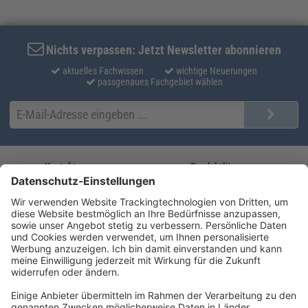
Nichts verpassen: Jetzt Newsletter abonnieren
aktuelles Fachwissen
wichtige Neuerungen
passgenaues Fachgebiet wählen
Kontakt
Produktlösungen
Sie erreichen uns unter:
FORUM Fachliteratur
AKADEMIE HERKERT
(08233) 38 11 23
Unsere Marken
service@forum-verlag.com
Mo-Do 07:30 - 17:00 Uhr
Fr 07:30 - 15:00 Uhr
Folgen Sie uns