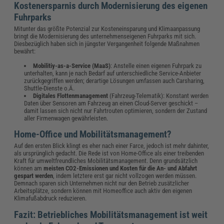
Kostenersparnis durch Modernisierung des eigenen
Fuhrparks
Mitunter das größte Potenzial zur Kosteneinsparung und Klimaanpassung
bringt die Modernisierung des unternehmenseigenen Fuhrparks mit sich.
Diesbezüglich haben sich in jüngster Vergangenheit folgende Maßnahmen
bewährt:
Mobilitiy-as-a-Service (MaaS)
: Anstelle einen eigenen Fuhrpark zu
unterhalten, kann je nach Bedarf auf unterschiedliche Service-Anbieter
zurückgegriffen werden; derartige Lösungen umfassen auch Carsharing,
Shuttle-Dienste o.Ä.
Digitales Flottenmanagement
(Fahrzeug-Telematik): Konstant werden
Daten über Sensoren am Fahrzeug an einen Cloud-Server geschickt –
damit lassen sich nicht nur Fahrtrouten optimieren, sondern der Zustand
aller Firmenwagen gewährleisten.
Home-Office und Mobilitätsmanagement?
Auf den ersten Blick klingt es eher nach einer Farce, jedoch ist mehr dahinter,
als ursprünglich gedacht. Die Rede ist von Home-Office als einer treibenden
Kraft für umweltfreundliches Mobilitätsmanagement. Denn grundsätzlich
können am
meisten CO2-Emissionen und Kosten für die An- und Abfahrt
gespart werden
, indem letztere erst gar nicht vollzogen werden müssen.
Demnach sparen sich Unternehmen nicht nur den Betrieb zusätzlicher
Arbeitsplätze, sondern können mit Homeoffice auch aktiv den eigenen
Klimafußabdruck reduzieren.
Fazit: Betriebliches Mobilitätsmanagement ist weit