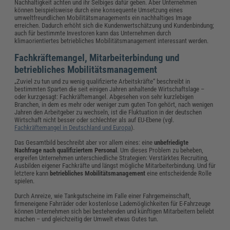
Nachhaltigkeit achten und ihr Selbiges dafür geben. Aber Unternehmen
können beispielsweise durch eine konsequente Umsetzung eines
umweltfreundlichen Mobilitätsmanagements ein nachhaltiges Image
erreichen. Dadurch erhöht sich die Kundenwertschätzung und Kundenbindung;
auch für bestimmte Investoren kann das Unternehmen durch
klimaorientiertes betriebliches Mobilitätsmanagement interessant werden.
Fachkräftemangel, Mitarbeiterbindung und
betriebliches Mobilitätsmanagement
„Zuviel zu tun und zu wenig qualifizierte Arbeitskräfte“ beschreibt in
bestimmten Sparten die seit einigen Jahren anhaltende Wirtschaftslage –
oder kurzgesagt: Fachkräftemangel. Abgesehen von sehr kurzlebigen
Branchen, in dem es mehr oder weniger zum guten Ton gehört, nach wenigen
Jahren den Arbeitgeber zu wechseln, ist die Fluktuation in der deutschen
Wirtschaft nicht besser oder schlechter als auf EU-Ebene (vgl.
Fachkräftemangel in Deutschland und Europa
).
Das Gesamtbild beschreibt aber vor allem eines: eine
unbefriedigte
Nachfrage nach qualifiziertem Personal
. Um dieses Problem zu beheben,
ergreifen Unternehmen unterschiedliche Strategien: Verstärktes Recruiting,
Ausbilden eigener Fachkräfte und längst mögliche Mitarbeiterbindung. Und für
letztere kann
betriebliches Mobilitätsmanagement
eine entscheidende Rolle
spielen.
Durch Anreize, wie Tankgutscheine im Falle einer Fahrgemeinschaft,
firmeneigene Fahrräder oder kostenlose Lademöglichkeiten für E-Fahrzeuge
können Unternehmen sich bei bestehenden und künftigen Mitarbeitern beliebt
machen – und gleichzeitig der Umwelt etwas Gutes tun.