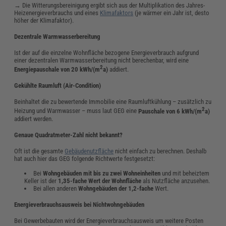
→ Die Witterungsbereinigung ergibt sich aus der Multiplikation des Jahres-
Heizenergieverbrauchs und eines
Klimafaktors
(je wärmer ein Jahr ist, desto
höher der Klimafaktor).
Dezentrale Warmwasserbereitung
Ist der auf die einzelne Wohnfläche bezogene Energieverbrauch aufgrund
einer dezentralen Warmwasserbereitung nicht berechenbar, wird eine
2
Energiepauschale von 20 kWh/(m
a)
addiert.
Gekühlte Raumluft (Air-Condition)
Beinhaltet die zu bewertende Immobilie eine Raumluftkühlung – zusätzlich zu
2
Heizung und Warmwasser – muss laut GEG eine
Pauschale von 6 kWh/(m
a)
addiert werden.
Genaue Quadratmeter-Zahl nicht bekannt?
Oft ist die gesamte
Gebäudenutzfläche
nicht einfach zu berechnen. Deshalb
hat auch hier das GEG folgende Richtwerte festgesetzt:
Bei
Wohngebäuden mit bis zu zwei Wohneinheiten
und mit beheiztem
Keller ist der
1,35-fache Wert der Wohnfläche
als Nutzfläche anzusehen.
Bei allen anderen
Wohngebäuden der 1,2-fache
Wert.
Energieverbrauchsausweis bei Nichtwohngebäuden
Bei Gewerbebauten wird der Energieverbrauchsausweis um weitere Posten