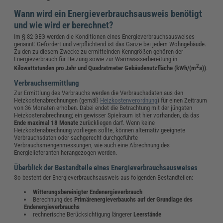
Wann wird ein Energieverbrauchsausweis benötigt
und wie wird er berechnet?
Im § 82 GEG werden die Konditionen eines Energieverbrauchsausweises
genannt: Gefordert und verpflichtend ist das Ganze bei jedem Wohngebäude.
Zu den zu diesem Zwecke zu ermittelnden Kenngrößen gehören der
Energieverbrauch für Heizung sowie zur Warmwasserbereitung in
2
Kilowattstunden pro Jahr und Quadratmeter Gebäudenutzfläche (kWh/(m
a))
.
Verbrauchsermittlung
Zur Ermittlung des Verbrauchs werden die Verbrauchsdaten aus den
Heizkostenabrechnungen (gemäß
Heizkostenverordnung
) für einen Zeitraum
von 36 Monaten erhoben. Dabei endet die Betrachtung mit der jüngsten
Heizkostenabrechnung; ein gewisser Spielraum ist hier vorhanden, da das
Ende maximal 18 Monate
zurückliegen darf. Wenn keine
Heizkostenabrechnung vorliegen sollte, können alternativ geeignete
Verbrauchsdaten oder sachgerecht durchgeführte
Verbrauchsmengenmessungen, wie auch eine Abrechnung des
Energielieferanten herangezogen werden.
Überblick der Bestandteile eines Energieverbrauchsausweises
So besteht der Energieverbrauchsausweis aus folgenden Bestandteilen:
Witterungsbereinigter Endenergieverbrauch
Berechnung des
Primärenergieverbauchs auf der Grundlage des
Endenergieverbrauchs
rechnerische Berücksichtigung längerer
Leerstände