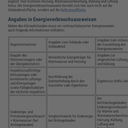
ergänzt: Hier kommen Heizung, Warmwasserbereitung, Kühlung und Lüftung
hinzu. Der Energieverbrauchsausweis bezieht sich hier auch nicht auf die
Gebäudenutzfläche, sondern auf die
Nettogrundfläche
.
Angaben in Energieverbrauchsausweisen
Neben den Kilowattstunden muss ein verbrauchsbasierter Energieausweis
auch folgende Informationen enthalten:
Angaben zum Anlass
Angaben zum Gebäude oder
Registriernummer
der Ausstellung des
Gebäudeteil
Energieausweises
Baujahr des
Angaben zur
Wesentliche Energieträger für
Wärmeerzeugers oder
eingesetzten Lüftung
Warmwasser und Heizung
der Übergabestation
und Kühlung
Inspektionspflichtige
Klimaanlagen oder
Durchführung der
kombinierte Lüftungs-
Datenerhebung durch den
Ergebnisse (kWh/Jah
und Klimaanlagen
Aussteller oder Eigentümer
sowie Fälligkeitsdatum
der nächsten Inspektion
Bei
Nichtwohngebäuden:
Endenergieverbrauch
für Wärme und
Endenergie- und
Warmwasserbereitun
Primärenergieverbrauch
Vergleichswerte für Endenergie
Heizung, Kühlung,
+ Warmwasser (bei
bei Wohngebäuden
Lüftung und
Wohngebäuden)