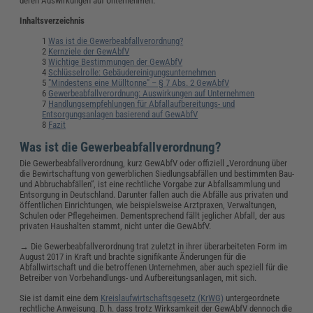
deren Auswirkungen auf Unternehmen.
Inhaltsverzeichnis
Was ist die Gewerbeabfallverordnung?
Kernziele der GewAbfV
Wichtige Bestimmungen der GewAbfV
Schlüsselrolle: Gebäudereinigungsunternehmen
"Mindestens eine Mülltonne" – § 7 Abs. 2 GewAbfV
Gewerbeabfallverordnung: Auswirkungen auf Unternehmen
Handlungsempfehlungen für Abfallaufbereitungs- und
Entsorgungsanlagen basierend auf GewAbfV
Fazit
Was ist die Gewerbeabfallverordnung?
Die Gewerbeabfallverordnung, kurz GewAbfV oder offiziell „Verordnung über
die Bewirtschaftung von gewerblichen Siedlungsabfällen und bestimmten Bau-
und Abbruchabfällen“, ist eine rechtliche Vorgabe zur Abfallsammlung und
Entsorgung in Deutschland. Darunter fallen auch die Abfälle aus privaten und
öffentlichen Einrichtungen, wie beispielsweise Arztpraxen, Verwaltungen,
Schulen oder Pflegeheimen. Dementsprechend fällt jeglicher Abfall, der aus
privaten Haushalten stammt, nicht unter die GewAbfV.
→ Die Gewerbeabfallverordnung trat zuletzt in ihrer überarbeiteten Form im
August 2017 in Kraft und brachte signifikante Änderungen für die
Abfallwirtschaft und die betroffenen Unternehmen, aber auch speziell für die
Betreiber von Vorbehandlungs- und Aufbereitungsanlagen, mit sich.
Sie ist damit eine dem
Kreislaufwirtschaftsgesetz (KrWG)
untergeordnete
rechtliche Anweisung. D. h. dass trotz Wirksamkeit der GewAbfV dennoch die