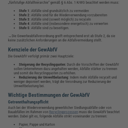
„fünfstufige Abfallhierarchie“ gemäß § 6 Abs. 1 KrWG beachtet werden muss:
Stufe 1
: Abfälle sind grundsätzlich zu vermeiden
Stufe 2
: Abfälle sind für die Wiederverwendung vorzubereiten
Stufe 3
: Abfälle sind (soweit möglich) zu recyceln
Stufe 4
: Abfälle sind (insbesondere energetisch) zu verwerten
Stufe 5
: Abfälle sind zu beseitigen.
→Die Gewerbeabfallverordnung greift entsprechend erst ab Stufe 2, da sie
keine zusätzlichen Anforderungen an die Abfallvermeidung stellt.
Kernziele der GewAbfV
Die GewAbfV verfolgt primär zwei Hauptziele:
Steigerung der Recyclingquoten
: Durch die Vorschriften der GewAbfV
sollen Unternehmen dazu angehalten werden, Abfälle stärker zu trennen
und somit die Recyclingquoten zu erhöhen.
Reduzierung der Umweltbelastung
: Indem mehr Abfälle recycelt und
weniger deponiert werden, trägt die Verordnung zur Reduzierung der
Umweltbelastung bei.
Wichtige Bestimmungen der GewAbfV
Getrennthaltungspflicht
Auch bei der Wiederverwendung gewerblicher Siedlungsabfälle oder von
Bauabfällen im Rahmen von
Recyclingprozessen
muss die GewAbfV beachtet
werden. Dabei gilt es, folgende Abfälle strikt voneinander zu trennen:
Papier, Pappe und Karton