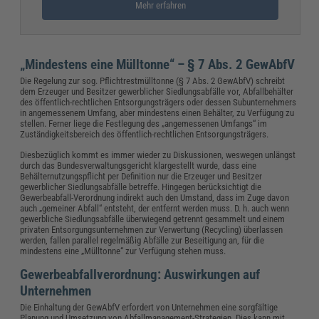
Mehr erfahren
„Mindestens eine Mülltonne“ – § 7 Abs. 2 GewAbfV
Die Regelung zur sog. Pflichtrestmülltonne (§ 7 Abs. 2 GewAbfV) schreibt
dem Erzeuger und Besitzer gewerblicher Siedlungsabfälle vor, Abfallbehälter
des öffentlich-rechtlichen Entsorgungsträgers oder dessen Subunternehmers
in angemessenem Umfang, aber mindestens einen Behälter, zu Verfügung zu
stellen. Ferner liege die Festlegung des „angemessenen Umfangs“ im
Zuständigkeitsbereich des öffentlich-rechtlichen Entsorgungsträgers.
Diesbezüglich kommt es immer wieder zu Diskussionen, weswegen unlängst
durch das Bundesverwaltungsgericht klargestellt wurde, dass eine
Behälternutzungspflicht per Definition nur die Erzeuger und Besitzer
gewerblicher Siedlungsabfälle betreffe. Hingegen berücksichtigt die
Gewerbeabfall-Verordnung indirekt auch den Umstand, dass im Zuge davon
auch „gemeiner Abfall“ entsteht, der entfernt werden muss. D. h. auch wenn
gewerbliche Siedlungsabfälle überwiegend getrennt gesammelt und einem
privaten Entsorgungsunternehmen zur Verwertung (Recycling) überlassen
werden, fallen parallel regelmäßig Abfälle zur Beseitigung an, für die
mindestens eine „Mülltonne“ zur Verfügung stehen muss.
Gewerbeabfallverordnung: Auswirkungen auf
Unternehmen
Die Einhaltung der GewAbfV erfordert von Unternehmen eine sorgfältige
Planung und Umsetzung von Abfallmanagement-Strategien. Dies kann mit