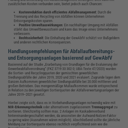
zusätzlichen Kosten verbunden sein, bietet jedoch auch Chancen:
Kostenreduktion durch effizientes Abfallmanagement
: Durch die
Trennung und das Recycling von Abfällen können Unternehmen
Entsorgungskosten sparen.
Positive Umweltauswirkungen
: Ein nachhaltiger Umgang mit Abfällen
stärkt das Umweltbewusstsein und kann das Image eines Unternehmens
verbessern.
Rechtssicherheit
: Die Einhaltung der GewAbfV schützt vor Bußgeldern
und anderen rechtlichen Konsequenzen.
Handlungsempfehlungen für Abfallaufbereitungs-
und Entsorgungsanlagen basierend auf GewAbfV
Basierend auf der Studie „Erarbeitung von Grundlagen für die Evaluierung der
Gewerbeabfallverordnung“ (FKZ 3719 33 302 0; UBA-Texte 47/2023) wurden
die Sortier- und Recyclingquoten der gemischten gewerblichen
Siedlungsabfälle der Jahre 2019, 2020 und 2021 evaluiert. Zugrunde lagen dem
Ganzen Aufkommen gewerblicher Siedlungsabfälle bei 20.000 mittleren und
großen Betrieben. Das mengenmäßige Mullaufkommen wurde entsprechend
in Relation zu den jeweiligen Sortierquoten der Abfallverwertungsanlagen der
Jahre 2019–2021 gesetzt.
Hierbei zeigte sich, dass es in Vorbehandlungsanlagen notwendig wäre mit
NIR-Erkennungstechnik
oder alternativem zugelassenem
Trennaggregat
zu
sortieren. Gleichzeitig sollten max. 2 Anlagen im Kaskadenverbund
hintereinandergeschaltet werden, da ansonsten der Aufwand-Nutzen-Faktor
zu gering wäre (Ausnahmen wären möglich). Abschließend sollte die jährliche
Meldung zur Sortierquote ebenso rechtlich verpflichtend sein wie die