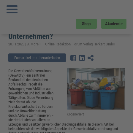
Sie sind hier:
Startseite
»
Fachwissen
»
Energie und Umwelt
»
Gewerbeabfallverordnung (GewAbfV): Ein Leitfaden für Unternehmen?
Gewerbeabfallverordnung
Shop
Akademie
(GewAbfV): Ein Leitfaden für
Unternehmen?
20.11.2023 | J. Morelli – Online Redaktion, Forum Verlag Herkert GmbH
Fachartikel jetzt herunterladen
Die Gewerbeabfallverordnung
(GewAbfV), ein zentraler
Bestandteil des deutschen
Abfallrechts, regelt die
Entsorgung von Abfällen aus
gewerblichen und industriellen
Tätigkeiten. Diese Verordnung
zielt darauf ab, die
Kreislaufwirtschaft zu fördern
und die Umweltbelastung
KI-generiert
durch Abfälle zu minimieren –
sie richtet sich vor allem an
Erzeuger und Besitzer gewerblicher Siedlungsabfälle. In diesem Artikel
beleuchten wir die wichtigsten Aspekte der Gewerbeabfallverordnung und