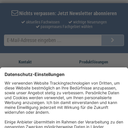
Nichts verpassen: Jetzt Newsletter abonnieren
aktuelles Fachwissen
wichtige Neuerungen
passgenaues Fachgebiet wählen
Kontakt
Produktlösungen
Sie erreichen uns unter:
FORUM Fachliteratur
AKADEMIE HERKERT
(08233) 38 11 23
Unsere Marken
service@forum-verlag.com
Mo-Do 07:30 - 17:00 Uhr
Fr 07:30 - 15:00 Uhr
Folgen Sie uns