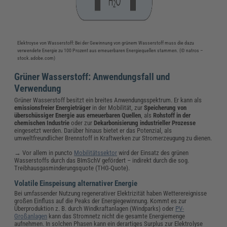
Elektroyse von Wasserstoff: Bei der Gewinnung von grünem Wasserstoff muss die dazu
verwendete Energie zu 100 Prozent aus erneuerbaren Energiequellen stammen. (© natros –
stock.adobe.com)
Grüner Wasserstoff: Anwendungsfall und
Verwendung
Grüner Wasserstoff besitzt ein breites Anwendungsspektrum. Er kann als
emissionsfreier Energieträger
in der Mobilität, zur
Speicherung von
überschüssiger Energie aus erneuerbaren Quellen
, als
Rohstoff in der
chemischen Industrie
oder zur
Dekarbonisierung industrieller Prozesse
eingesetzt werden. Darüber hinaus bietet er das Potenzial, als
umweltfreundlicher Brennstoff in Kraftwerken zur Stromerzeugung zu dienen.
→ Vor allem in puncto
Mobilitätssektor
wird der Einsatz des grünen
Wasserstoffs durch das BImSchV gefördert – indirekt durch die sog.
Treibhausgasminderungsquote (THG-Quote).
Volatile Einspeisung alternativer Energie
Bei umfassender Nutzung regenerativer Elektrizität haben Wetterereignisse
großen Einfluss auf die Peaks der Energiegewinnung. Kommt es zur
Überproduktion z. B. durch Windkraftanlagen (Windparks) oder
PV-
Großanlagen
kann das Stromnetz nicht die gesamte Energiemenge
aufnehmen. In solchen Phasen kann ein derartiges Surplus zur Elektrolyse