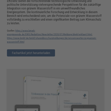
Effizienz bieten die fortschreitende technologische Entwicklung und
politische Unterstützung vielversprechende Perspektiven für die zukünftige
Integration von grünem Wasserstoff in ein umweltfreundliches
Energiesystem. Die kontinuierliche Forschung und Entwicklung in diesem
Bereich wird entscheidend sein, um die Potenziale von grünem Wasserstoff
vollständig zu erschließen und einen signifikanten Beitrag zum Klimaschutz
zu leisten.
Quellen:
https://www.bmwk-
energiewende.de/EWD/Redaktion/Newsletter/2020/07/Meldung/direkt-erklaert.html
,
https://www.bmbf.de/bmbf/shareddocs/kurzmeldungen/de/wissenswertes-zu-gruenem-
wasserstoff.html
Fachartikel jetzt herunterladen