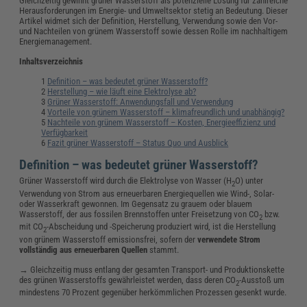
Gleichzeitig gewinnt grüner Wasserstoff als potenzielle Lösung für zahlreiche
Herausforderungen im Energie- und Umweltsektor stetig an Bedeutung. Dieser
Artikel widmet sich der Definition, Herstellung, Verwendung sowie den Vor-
und Nachteilen von grünem Wasserstoff sowie dessen Rolle im nachhaltigem
Energiemanagement.
Inhaltsverzeichnis
Definition – was bedeutet grüner Wasserstoff?
Herstellung – wie läuft eine Elektrolyse ab?
Grüner Wasserstoff: Anwendungsfall und Verwendung
Vorteile von grünem Wasserstoff – klimafreundlich und unabhängig?
Nachteile von grünem Wasserstoff – Kosten, Energieeffizienz und
Verfügbarkeit
Fazit grüner Wasserstoff – Status Quo und Ausblick
Definition – was bedeutet grüner Wasserstoff?
Grüner Wasserstoff wird durch die Elektrolyse von Wasser (H
O) unter
2
Verwendung von Strom aus erneuerbaren Energiequellen wie Wind-, Solar-
oder Wasserkraft gewonnen. Im Gegensatz zu grauem oder blauem
Wasserstoff, der aus fossilen Brennstoffen unter Freisetzung von CO
bzw.
2
mit CO
-Abscheidung und -Speicherung produziert wird, ist die Herstellung
2
von grünem Wasserstoff emissionsfrei, sofern der
verwendete Strom
vollständig aus erneuerbaren Quellen
stammt.
→ Gleichzeitig muss entlang der gesamten Transport- und Produktionskette
des grünen Wasserstoffs gewährleistet werden, dass deren CO
-Ausstoß um
2
mindestens 70 Prozent gegenüber herkömmlichen Prozessen gesenkt wurde.