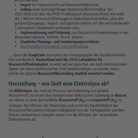
erhöht werden)
Import
von Wasserstoff und Wasserstoffderivaten
Aufbau
einer leistungsfähigen Wasserstoffinfrastruktur: Bis
2027/2028 soll über die IPCEI-Förderung ein Wasserstoffnetz mit mehr
als 1.800 km Wasserstoffleitungen in Deutschland entstehen, plus alle
großen Erzeugungs-, Import- und Speicherzentren mit den entscheidenden
(„relevanten“) Abnehmern verbunden sein.
Implementierung und Förderung
von Wasserstoffanwendungen in den
Bereichen Industrie, Verkehr, Strom, Wärme
Staatliche Planungs- und Genehmigungsverfahren
Nachhaltigkeitsstandards und Zertifizierung
→ Eines der
Hauptziele
formuliert das Strategiepapier des Bundeskabinetts
klar und deutlich:
Deutschland wird bis 2030 Leitanbieter für
Wasserstofftechnologien
, sowohl auf europäischer, wie auch internationaler
Ebene. Um diese ambitionierten Ziele bewerkstelligen zu können, muss
primär die (grüne)
Wasserstoffherstellung deutlich erweitert werden
.
Herstellung – wie läuft eine Elektrolyse ab?
Die
Elektrolyse
, der zentrale Prozess zur Gewinnung von grünem
Wasserstoff, involviert das Anlegen einer elektrischen Spannung an
Wasser
,
um dieses in seine Bestandteile
Wasserstoff (H
)
und
Sauerstoff (O
)
zu
2
2
zerlegen. Die Effizienz der Elektrolyse und somit die Nachhaltigkeit der
Wasserstoffproduktion hängen maßgeblich von der Verfügbarkeit und dem
Einsatz erneuerbarer Energien sowie von der Effizienz der verwendeten
Elektrolyseure ab.