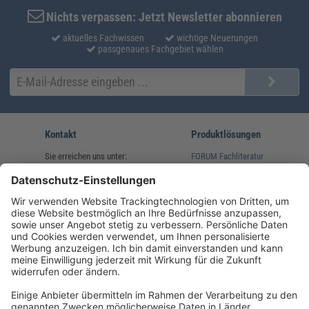
Nichts verpassen: Jetzt Newsletter abonnieren
aktuelles Fachwissen
wichtige Neuerungen
passgenaues Fachgebiet wählen
Kontakt
Produktlösungen
Sie erreichen uns unter:
FORUM Fachliteratur
AKADEMIE HERKERT
(08233) 38 11 23
Unsere Marken
service@forum-verlag.com
Mo-Do 07:30 - 17:00 Uhr
Fr 07:30 - 15:00 Uhr
Folgen Sie uns