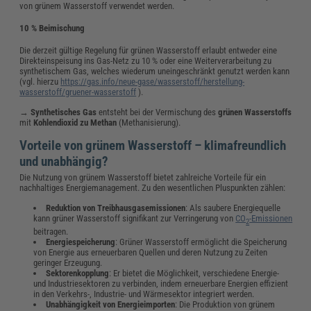
von grünem Wasserstoff verwendet werden.
10 % Beimischung
Die derzeit gültige Regelung für grünen Wasserstoff erlaubt entweder eine
Direkteinspeisung ins Gas-Netz zu 10 % oder eine Weiterverarbeitung zu
synthetischem Gas, welches wiederum uneingeschränkt genutzt werden kann
(vgl. hierzu
https://gas.info/neue-gase/wasserstoff/herstellung-
wasserstoff/gruener-wasserstoff
).
→
Synthetisches Gas
entsteht bei der Vermischung des
grünen Wasserstoffs
mit
Kohlendioxid zu Methan
(Methanisierung).
Vorteile von grünem Wasserstoff – klimafreundlich
und unabhängig?
Die Nutzung von grünem Wasserstoff bietet zahlreiche Vorteile für ein
nachhaltiges Energiemanagement. Zu den wesentlichen Pluspunkten zählen:
Reduktion von Treibhausgasemissionen
: Als saubere Energiequelle
kann grüner Wasserstoff signifikant zur Verringerung von
CO
-Emissionen
2
beitragen.
Energiespeicherung
: Grüner Wasserstoff ermöglicht die Speicherung
von Energie aus erneuerbaren Quellen und deren Nutzung zu Zeiten
geringer Erzeugung.
Sektorenkopplung
: Er bietet die Möglichkeit, verschiedene Energie-
und Industriesektoren zu verbinden, indem erneuerbare Energien effizient
in den Verkehrs-, Industrie- und Wärmesektor integriert werden.
Unabhängigkeit von Energieimporten
: Die Produktion von grünem