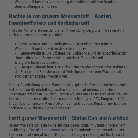
Wasserstoff kann zur Verringerung der Abhängigkeit von fossilen
Brennstoffimporten führen.
Nachteile von grünem Wasserstoff – Kosten,
Energieeffizienz und Verfügbarkeit
Trotz der Vorteile stehen der breiten Anwendung von grünem Wasserstoff
auch Herausforderungen gegenüber:
Hohe Kosten
: Die Technologien zur Herstellung von grünem
Wasserstoff sind derzeit noch kostenintensiv.
Energieverluste
: Die Effizienz der Elektrolyse und der anschließenden
Umwandlung von Wasserstoff in nutzbare Energie ist mit
Energieverlusten verbunden.
Energie-Infrastruktur
: Der Aufbau einer umfassenden Infrastruktur für
die Produktion, Speicherung und Verteilung von grünem Wasserstoff
erfordert erhebliche Investitionen.
Bei der Beschaffung grünen Wasserstoffs spielt der Preis die entscheidende
Rolle. Dessen Bereitstellungskosten variieren laut unterschiedlichen
Erhebungen zwischen 15 und 21 Cent/KWh, was dessen Kosten etwa drei- bis
fünfmal höher als fossiles Erdgas ausfallen lässt (vgl. GEG Baupraxis 1/23,
S. 25). Aber an diesem Preisproblem soll sich laut des Bundes innerhalb der
nächsten 5–6 Jahren einiges verbessern.
Fazit grüner Wasserstoff – Status Quo und Ausblick
Grüner Wasserstoff spielt eine entscheidende Rolle im Streben nach einem
nachhaltigen
Energiemanagement
und der Dekarbonisierung verschiedener
Sektoren. Trotz der aktuellen Herausforderungen in Bezug auf Kosten und