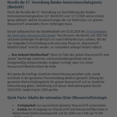
Novelle der 37. Verordnung Bundes-Immissionsschutzgesetz
(BImSchV)
Durch die Novelle der 37. Verordnung zur Durchführung des Bundes-
Immissionsschutzgesetzes (37. BImSchV) vom 13.12.2023 wird erstmals
genau definiert, welche Voraussetzungen der zur Elektrolyse von grünem
Wasserstoff verwendete Strom mitbringen muss.
Darauf aufbauend hat das Bundekabinett am 02.02.2024 die „
Fortschreibung
der Nationalen Wasserstoffstrategie
“ beschlossen, die bereits seit 2020 lief
und einen bisherigen Fördertopf von rund 9 Milliarden Euro aufwies. Mit der
nun folgenden Fortschreibung solle eine neue Phase im „Wasserstoff-
Markthochlauf“ erreicht werden, so verkündete unlängst Robert Habeck.
→
Was bedeutet Markhochlauf
? Wenn im Falle des grünen Wasserstoffs eine
„breite“ Nachfrage (sektoren- und branchenübergreifend) und ein
mengenmäßig entsprechendes Angebot vorliegt, wäre von einem
Wasserstoff-Markthochlauf die Rede.
Wie genau die künftige staatliche Unterstützung aussehen solle, wurde
nochmals in der genannten Pressemeldung deutlich gemacht: Entlang der
gesamten Wertschöpfungskette für grünen Wasserstoff soll es staatliche
Unterstützung geben. Mittelfristig soll dieses Maßnahmenpaket bereits
2024/2025, langfristig bis 2030 greifen.
Quick-Facts: Inhalte der nationalen (Grün-)Wasserstoffstrategie
Verfügbarkeit
von ausreichend (grünem) Wasserstoff sicherstellen
Ausbau
der Erzeugung von Wasserstoff und Wasserstoffderivaten in
Deutschland (Elektrolysekapazität soll bis 2030 von 5 GW auf 10 GW