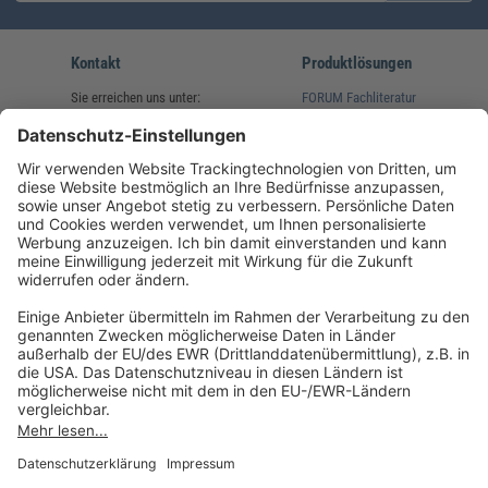
Kontakt
Produktlösungen
Sie erreichen uns unter:
FORUM Fachliteratur
AKADEMIE HERKERT
(08233) 38 11 23
Unsere Marken
service@forum-verlag.com
Mo-Do 07:30 - 17:00 Uhr
Fr 07:30 - 15:00 Uhr
Folgen Sie uns
Impressum
Datenschutz