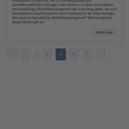
Maßnahmen zu ergreifen, die zur Klimaanpassung und
Umweltfreundlichkeit beitragen. Dabei könnte vor allem ein modernes
und nachhaltiges Mobilitätsmanagement den Ausschlag geben, wie sich
Unternehmen zukunftsorientiert und in Einklang mit der Natur bewegen.
Was umfasst betriebliches Mobilitätsmanagement? Welche digitalen
Möglichkeiten gibt es?
Mehr lesen
<
1
…
4
5
6
7
>
2
3