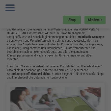
Sie sind hier:
Startseite
»
Fachwissen
»
Energie und Umwelt
»
Welche European
Sustainability Reporting Standards (esrs) Sind Verpflichtend
»
Seite 5
Energie und Umwelt
Shop
Akademie
Der Bereich Energie und Umwelt spielt eine zentrale Rolle für die
Zukunftsfähigkeit
von Unternehmen, Einrichtungen sowie Städten, Kreisen
und Gemeinden. Die Praxishilfen und Weiterbildungen der FORUM VERLAG
HERKERT GMBH unterstützen Akteure im Umweltmanagement,
Energieeffizienz und Nachhaltigkeitsmanagement dabei,
praktikable Konzepte
zu entwickeln und
Vorschriften
schnell, einfach und gesetzeskonform zu
erfüllen. Die Angebote eignen sich ideal für Projektentwickler, Bauingenieure,
Fachplaner, Energieberater, Bauunternehmen, Baustoffproduzenten und
betriebliche Nachhaltigkeitsbeauftragte, und alle, die gemeinsam
Klimaanpassungen und Nachhaltigkeit im Unternehmen vorantreiben
möchten.
Erleichtern Sie sich die Arbeit mit unseren Praxishilfen und Weiterbildungen:
Entwickeln Sie nachhaltige Konzepte und erfüllen Sie gesetzliche
Anforderungen
effizient und sicher
. Starten Sie jetzt – für eine zukunftsfähige
und klimafreundliche Unternehmensentwicklung!