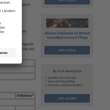
Mehr erfahren
Pflegekraft ergänzt.
lte auf die
Gesundheitsdaten
Inhouse Schulungen im Bereich
Gesundheitswesen & Pflege
greifen. Das folgende
und ist ein Auszug aus
Mehr erfahren
Ihr Fach-Newsletter
✓ aktuelle Informationen
✓ wertvolle Praxishilfen
✓ kostenlos und unverbindlich
Hilfeform*
Jetzt anmelden