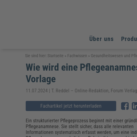
Über uns
Prod
Arbeitsschutz
Arbeitsschutz
Arbeitsschutz
Sie sind hier:
Startseite
»
Fachwissen
»
Gesundheitswesen und Pfl
Wie wird eine Pflegeanamnes
Fachpublikationen & Arbeitshilfen
Bildung und Erziehung
Bildung und Erziehung
Weiterbildungen (AKADEMIE HERKERT)
Vorlage
Arbeitssicherheit & Gesundheitsschutz
Assistenz & Office-Management
Baurecht & Architektenrecht
Energie und Umwelt
Energie und Umwelt
Arbeitsschutz & Brandschutz
Bau, Immobilien & Gebäudemanagement
Bildung und Erziehung
Brandschutz
Energieoptimiertes & klimaneutrales Bauen
11.07.2024 | T. Reddel – Online-Redaktion, Forum Verl
Kommunales
Kommunales
Fachpublikationen & Arbeitshilfen
Nachhaltiges Planen
Fachartikel jetzt herunterladen
Reisekosten und Finanzen
Reisekosten und Finanzen
Kinderschutz, Jugendhilfe & Inklusion
Datenschutz & IT-Recht
Elektrosicherheit
Datenschutz & IT-Sicherheit
Elektrosicherheit & Elektrotechnik
Energie und Umwelt
Ein strukturierter Pflegeprozess beginnt mit einer gründ
Fachpublikationen & Arbeitshilfen
Pflegeanamnese. Sie stellt sicher, dass alle relevanten
Informationen systematisch erfasst werden, um eine ind
Weiterbildungen (AKADEMIE HERKERT)