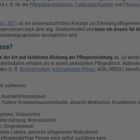
 z. B. für die
Pflegedokumentation
,
Fallbesprechungen
und
Pflegevi
rz „SIS“)
ist ein wissenschaftliches Konzept zur Erhebung pflegerelev
legeprozesses nach dem sog. Strukturmodell und
kann
ein Ansatz für 
 Aufnahmegesprächen durchgeführt wird.
nese?
 der Art und fachlichen Richtung der Pflegeeinrichtung
ab. So werden
ndheitsdaten erhoben als in einem ambulanten Pflegedienst. Außerde
den (z. B.
Biografiearbeit
,
kultursensible Pflege
, AEDL/ABEDL) ebenfal
te aufweisen:
, Kontaktinformationen
n, frühere Krankenhausaufenthalte, aktuelle Medikation, Krankheiten
ptome, Vitalzeichen
Unterstützung, Wohnsituation
en, Drogenkonsum
glichen Lebens, spezielle pflegerische Maßnahmen
ie pflegebedürftige Person noch selbst ausführen kann