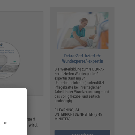
Dekra-Zertifizierte/r
Wundexperte/-expertin
Die Weiterbildung zum/r DEKRA-
zertifizierten Wundexperten/-
expertin (Umfang 84
Unterrichtseinheiten) unterstützt
Pflegekräfte bei ihrer täglichen
Arbeit in der Wundversorgung – und
das völlig flexibel und zeitlich
unabhängig.
E-LEARNING, 84
UNTERRICHTSEINHEITEN (á 45
gen. Daher kümmert
MINUTEN)
ten beauftragt wird,