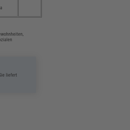
Ja
ewohnheiten,
ozialen
Sie liefert