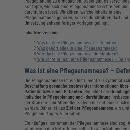
Erneuerbare Energien
Geschäftsführung
Pflegeleitung & Pflegepraxis
Pflegeplanung zu ermöglichen. Dabei gibt es verschied
Konzepte, wie sich eine Pflegeanamnese schreiben und
Energie & Umwelt
Führung & Management
Gesundheit & Pflege
Kommunales
durchführen lässt. Wir klären, welche Inhalte in eine
Pflegeanamnese gehören, wer sie durchführen darf und 
Fachpublikationen & Arbeitshilfen
Umsetzung anhand fertiger Vorlagen gelingt.
Weiterbildungen (AKADEMIE HERKERT)
Bauhof
Künstliche Intelligenz
Personalwesen
Inhaltsverzeichnis
Bau, Immobilien & Gebäudemanagement
Personal, Ausbildung & Recht
Reisekosten und Finanzen
Grünflächen
Was ist eine Pflegeanamnese? – Definition
Weiterbildungen (AKADEMIE HERKERT)
Was gehört alles in eine Pflegeanamnese?
Verkehrsrecht
Wer darf die Pflegeanamnese durchführen?
Reisekosten & Finanzen
Zollabwicklung & Exportabwicklung
Wie schreibt man eine Pflegeanamnese? – Beispi
Zoll & Export
Was ist eine Pflegeanamnese? – Defin
Die Pflegeanamnese ist ein Instrument zur
systematisc
Beschaffung gesundheitsrelevanter Informationen über 
Patientin bzw. einen Patienten
. Sie bildet die
Grundlage 
individuelle Pflegeplanung und -durchführung
, insbeson
der Kranken- und Altenpflege. Denn nur mit einer nachv
werden.
Daher ist das
Ziel der Pflegeanamnese
, ein um
Pflegebedürftigen zu erhalten.
Ein häufiges Instrument der Pflegeanamnese sind sog.
werden von den Betroffenen selbst bzw. im Rahmen ei