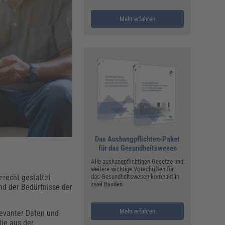
ualitätsmanagement, Hygiene & Arbeitsschutz
Personalmanagement
Mehr erfahren
hpublikationen & Arbeitshilfen
iterbildungen (AKADEMIE HERKERT)
ausmeister & Haustechnik
ergaberecht
Das Aushangpflichten-Paket
für das Gesundheitswesen
Alle aushangpflichtigen Gesetze und
weitere wichtige Vorschriften für
erecht gestaltet
das Gesundheitswesen kompakt in
zwei Bänden.
nd der Bedürfnisse der
Mehr erfahren
levanter Daten und
Die aus der