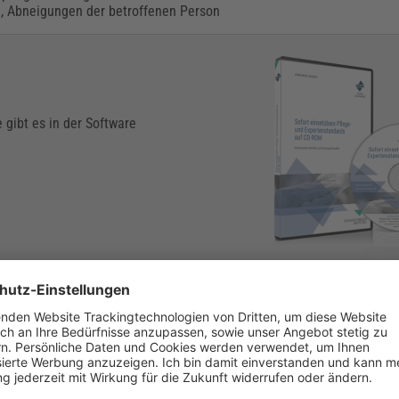
en, Abneigungen der betroffenen Person
 gibt es in der Software
ühren?
rte pflegerische Kenntnisse und ein hohes Maß an Einfühlungsvermö
bildete Person
, die mit der Behandlung der Patientin bzw. des Patien