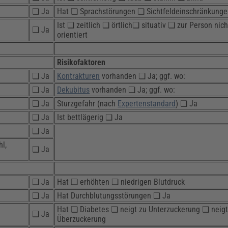
❏ Ja
Hat ❏ Sprachstörungen ❏ Sichtfeldeinschränkung
Ist ❏ zeitlich ❏ örtlich❏ situativ ❏ zur Person nich
❏ Ja
orientiert
Risikofaktoren
❏ Ja
Kontrakturen
vorhanden ❏ Ja; ggf. wo:
❏ Ja
Dekubitus
vorhanden ❏ Ja; ggf. wo:
❏ Ja
Sturzgefahr (nach
Expertenstandard
) ❏ Ja
❏ Ja
Ist bettlägerig ❏ Ja
❏ Ja
hl,
❏ Ja
❏ Ja
Hat ❏ erhöhten ❏ niedrigen Blutdruck
❏ Ja
Hat Durchblutungsstörungen ❏ Ja
Hat ❏ Diabetes ❏ neigt zu Unterzuckerung ❏ neigt
❏ Ja
Überzuckerung