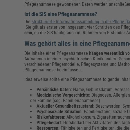
Pflegeanamnese gewonnenen Daten werden anschließend
Ist die SIS eine Pflegeanamnese?
Die
strukturierte Informationssammlung in der Pflege (ku
Sie gilt als erster von insgesamt vier Schritten des Pf
sein
, da die SIS häufig auch im Rahmen von Erst- oder
Was gehört alles in eine Pflegeanam
Die Inhalte einer Pflegeanamnese
hängen wesentlich von
Aufnahmen in einer psychiatrischen Klinik andere Gesu
verschiedener Pflegemodelle, Pflegesysteme und Metho
Pflegeanamnese beeinflussen.
Idealerweise sollte eine Pflegeanamnese folgende Inhal
Persönliche Daten
: Name, Geburtsdatum, Adresse
Medizinische Vorgeschichte
: Diagnosen, Allergie
der Familie (sog. Familienanamnese)
Aktueller Gesundheitszustand
: Beschwerden, Sym
Psychosoziale Situation
: Familienstand, soziale 
Risikofaktoren:
Alkoholkonsum, Zigarettenrauch
Pflegebedarf
: Hilfsbedarf bei Aktivitäten des tä
Ressourcen
: Fähigkeiten und Fertigkeiten, die d