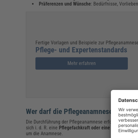
Präferenzen und Wünsche
: Bedürfnisse, Vorlieb
Fertige Vorlagen und Beispiele zur Pflegeanamnese
Pflege- und Expertenstandards
Mehr erfahren
Wer darf die Pflegeanamnese durchf
Die Durchführung der Pflegeanamnese erfordert fundie
sich i. d. R. eine
Pflegefachkraft
oder eine andere ausge
um die Anamnese.