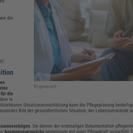
Klimaanpassung
Qualitätsmanagement
Praxismanagement, Abrechnung & Therapie
Q
ene
Künstliche Intelligenz
wie die
Weiterbildungen (AKADEMIE HERKERT)
Fac
We
Feuerwehr
H
Kommunales
Zoll und Export
Recht, Sicherheit & Ordnung
V
Fachpublikationen & Arbeitshilfen
Weiterbildungen (AKADEMIE HERKERT)
Zollverfahren & Zollvorschriften
el
ition
hen
KI-generiert
eine
für die
dere in
ollziehbaren Situationseinschätzung kann die Pflegeplanung bedarfsg
fassendes Bild der gesundheitlichen Situation, der Lebensumstände u
Anamnesebögen
. Sie dienen der erstmaligen Dokumentation pflegere
nes
Anamnesegesprächs
gemeinsam mit einer Pflegekraft ausgefüllt. 