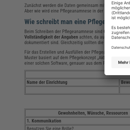
Zunächst werden die Daten gemeinsam mit den Betroff
Aber wie wird eine Pflegeanamnese in der Praxis durchg
Wie schreibt man eine Pflegeanamnes
Beim Schreiben der Pflegeanamnese sind
Genauigkeit u
Vollständigkeit der Angaben
achten, da auch ihre ansch
dokumentiert sind. Gleichzeitig sollten die Daten
übersi
Für das Erstellen und Ausfüllen der Pflegeanamnese kön
Muster basiert auf dem Pflegekonzept „Aktivitäten, soz
einer solchen Software, genauer aus dem Programm „Pf
Name der Einrichtung
Bewo
Gewohnheiten, Wünsche, Ressourcen
1. Kommunikation
Benutzen Sie eine Brille?