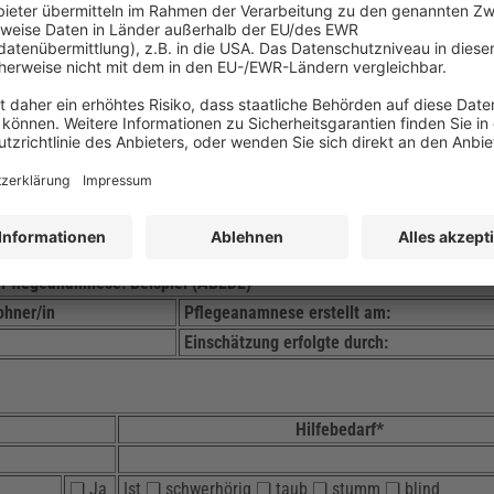
enen erhoben und anschließend durch die
fachliche Einschätzung
der 
eführt?
e? – Beispiel
nd Sorgfalt
entscheidend. Insbesondere die zuständige Pflegekraft sol
ließende fachliche Beurteilung davon abhängt, dass alle relevanten 
chtlich und leicht lesbar
festgehalten werden.
nen Pflegekräfte auf spezielle
Software mit fertigen Vorlagen
zurück
iale Beziehungen und existentielle Erfahrungen des Lebens“ (ABEDL) 
lege- und Expertenstandards auf CD-ROM“.
Pflegeanamnese: Beispiel (ABEDL)
hner/in
Pflegeanamnese erstellt am:
Einschätzung erfolgte durch:
Hilfebedarf*
❏ Ja
Ist ❏ schwerhörig ❏ taub ❏ stumm ❏ blind