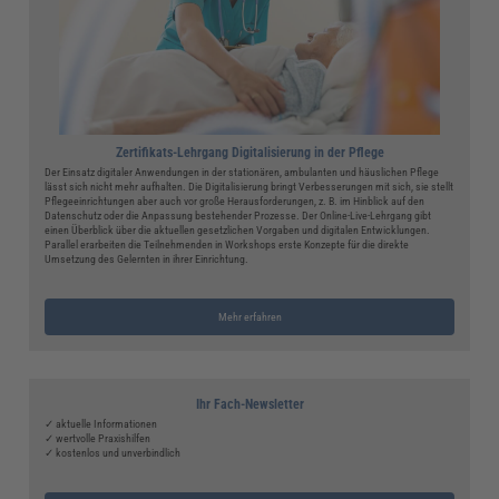
Zertifikats-Lehrgang Digitalisierung in der Pflege
Der Einsatz digitaler Anwendungen in der stationären, ambulanten und häuslichen Pflege
lässt sich nicht mehr aufhalten. Die Digitalisierung bringt Verbesserungen mit sich, sie stellt
Pflegeeinrichtungen aber auch vor große Herausforderungen, z. B. im Hinblick auf den
Datenschutz oder die Anpassung bestehender Prozesse. Der Online-Live-Lehrgang gibt
einen Überblick über die aktuellen gesetzlichen Vorgaben und digitalen Entwicklungen.
Parallel erarbeiten die Teilnehmenden in Workshops erste Konzepte für die direkte
Umsetzung des Gelernten in ihrer Einrichtung.
Mehr erfahren
Ihr Fach-Newsletter
✓ aktuelle Informationen
✓ wertvolle Praxishilfen
✓ kostenlos und unverbindlich