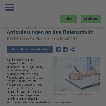
Sie sind hier:
Startseite
»
Fachwissen
»
Gesundheitswesen und Pflege
»
Pflegedokumentation – Rechtliche Grundlagen, Aufbau und Anforderungen an
den Datenschutz
Pflegedokumentation – Rechtliche
Shop
Akademie
Grundlagen, Aufbau und
Anforderungen an den Datenschutz
16.05.2024 | Online-Redaktion, Forum Verlag Herkert GmbH
Fachartikel jetzt herunterladen
Krankenhausträger und
Pflegeeinrichtung sind
verpflichtet, die Pflegeleistung
so exakt wie möglich zu
dokumentieren. In der sog.
Pflegedokumentation wird das
Pflegeziel festgelegt, die
Pflegeplanung ausgestellt und
die Verläufe der Pflege
dargestellt. Weil sie sensible
© cameravit – stock.adobe.com
Daten über die Pflegeperson
enthält, müssen Pflegende
auch die Anforderungen an den Datenschutz beachten.