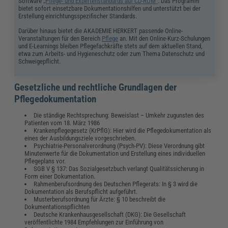
Software
„Pflege- und Expertenstandards auf CD-ROM“
. Das Programm
bietet sofort einsetzbare Dokumentationshilfen und unterstützt bei der
Erstellung einrichtungsspezifischer Standards.
Darüber hinaus bietet die AKADEMIE HERKERT passende Online-
Veranstaltungen für den Bereich
Pflege
an. Mit den Online-Kurz-Schulungen
und E-Learnings bleiben Pflegefachkräfte stets auf dem aktuellen Stand,
etwa zum Arbeits- und Hygieneschutz oder zum Thema Datenschutz und
Schweigepflicht.
Gesetzliche und rechtliche Grundlagen der
Pflegedokumentation
Die ständige Rechtsprechung: Beweislast – Umkehr zugunsten des
Patienten vom 18. März 1986
Krankenpflegegesetz (KrPflG): Hier wird die Pflegedokumentation als
eines der Ausbildungsziele vorgeschrieben.
Psychiatrie-Personalverordnung (Psych-PV): Diese Verordnung gibt
Minutenwerte für die Dokumentation und Erstellung eines individuellen
Pflegeplans vor.
SGB V § 137: Das Sozialgesetzbuch verlangt Qualitätssicherung in
Form einer Dokumentation.
Rahmenberufsordnung des Deutschen Pflegerats: In § 3 wird die
Dokumentation als Berufspflicht aufgeführt.
Musterberufsordnung für Ärzte: § 10 beschreibt die
Dokumentationspflichten
Deutsche Krankenhausgesellschaft (DKG): Die Gesellschaft
veröffentlichte 1984 Empfehlungen zur Einführung von