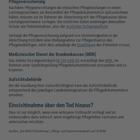
Pflegeversicherung
Nachdem Pflegeeinrichtungen die erbrachten Pflegeleistungen in einem
Leistungsnachweis als Bestandteil der Pflegedokumentation aufzuzeichnen
haben, müssen sie im Rahmen der Abrechnung mit den Pflegekassen diese
Leistungsnachweise vorlegen. Die restlichen Daten unterliegen demselben
Schutz wie Patientenakten, also der
ärztlichen Schweigepflicht
.
Verlangt die Pflegeversicherung aufgrund von Unstimmigkeiten in der
Abrechnung trotzdem eine Stellungnahme zur Pflegesituation des
Pflegebedürftigen, setzt dies unbedingt die
Einwilligung
des Patienten voraus.
Medizinischer Dienst der Krankenkassen (MDK)
Das zehnte Sozialgesetzbuch (
§ 104 SGB XI
) ermächtigt den
MDK
, im
Rahmen einer Qualitätsprüfung Pflegedokumentationen einzusehen und zu
kopieren.
Aufsichtsbehörde
Bei der Ausübung ihrer Aufsichtstätigkeit kann die Aufsichtsbehörde
entsprechend den jeweiligen Landesheimgesetzen die Pflegedokumentation
einsehen.
Einsichtnahme über den Tod hinaus?
Dies ist nur möglich, wenn eine wirksame Vollmacht vorliegt und ist
insbesondere dann sinnvoll, wenn Angehörige Pflegefehler vermuten und
untersuchen möchten.
Quellen: „Die MDK-Prüfanleitung“, „Pflege- und Expertenstandards auf CD-ROM“