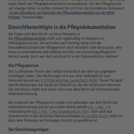
einen Check der Pflegedokumentation vorzunehmen. Um den Pflegebericht
auf etwaige Fehler zu prüfen, können Sie sich hier das kostenlose Dokument
„
Gratis Checkliste zur Kontrolle der Pflegedokumentation vor der MDK-
Prüfung
“ herunterladen.
Einsichtberechtigte in die Pflegedokumentation
Die Frage nach dem Recht zur Einsichtnahme in
die
Pflegedokumentation
stellt sich regelmäßig im Rahmen von
Haftungsprozessen. Sie wird aber auch wichtig, wenn sich der
Gesundheitszustand der Pflegeperson akut verändert oder diese plant, eine
Reise zu unternehmen und erfahren möchte, wie sie bislang pflegerisch
betreut wurde. Doch wer darf nun Einsicht in die Dokumentation nehmen?
Die Pflegeperson
Die zu pflegende Person darf selbstverständlich die über sie angelegten
Unterlagen sehen. Das Recht ergibt sich aus einer Nebenpflicht zum
Heimvertrag und aus
§ 810 Bürgerliches Gesetzbuch (BGB
). Dieser Paragraf
spricht demjenigen das Recht auf Einsicht zu, der ein rechtliches Interesse
hat und dieses ergibt sich allein schon aus dem Recht auf informationelle
Selbstbestimmung.
Der Anspruch der Pflegeperson ergibt sich außerdem aus dem Recht auf
Selbstbestimmung und auf personelle Würde gemäß
Art. 1 Abs. 1
in
Verbindung mit
Art. 2 Abs. 1 des Grundgesetzes (GG)
. Aber auch das
Standesrecht in den ärztlichen Berufsordnungen (
§ 10 MBO-Ärzte
) sieht vor,
dass dem Patienten auf Verlangen Einsicht zu gewähren ist.
Der Einrichtungsträger