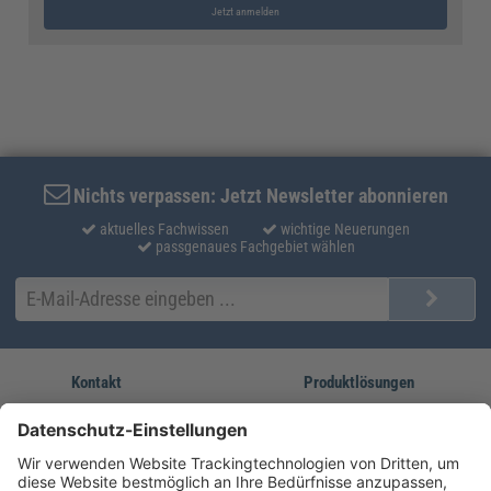
Jetzt anmelden
Nichts verpassen: Jetzt Newsletter abonnieren
aktuelles Fachwissen
wichtige Neuerungen
passgenaues Fachgebiet wählen
Kontakt
Produktlösungen
Sie erreichen uns unter:
FORUM Fachliteratur
AKADEMIE HERKERT
(08233) 38 11 23
Unsere Marken
service@forum-verlag.com