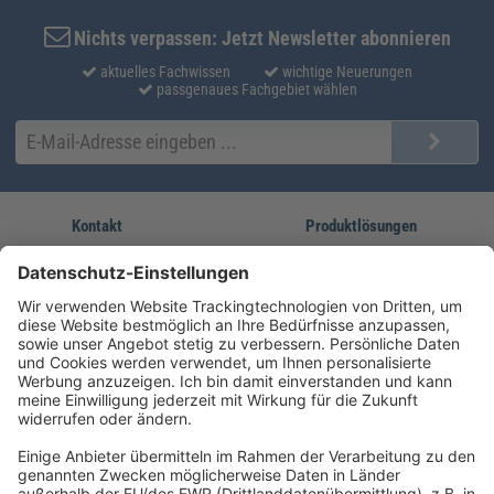
Nichts verpassen: Jetzt Newsletter abonnieren
aktuelles Fachwissen
wichtige Neuerungen
passgenaues Fachgebiet wählen
Kontakt
Produktlösungen
Sie erreichen uns unter:
FORUM Fachliteratur
AKADEMIE HERKERT
(08233) 38 11 23
Unsere Marken
service@forum-verlag.com
Mo-Do 07:30 - 17:00 Uhr
Fr 07:30 - 15:00 Uhr
Folgen Sie uns