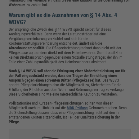
Heimbewohner vereinbaren, dass dieser eine
Kaution für die Überlassung von
Wohnraum
zu zahlen hat.
Warum gibt es die Ausnahmen von § 14 Abs. 4
WBVG?
Der ursprüngliche Zweck des § 14 WBVG spricht selbst für dieses
Auslegungsverhältnis. Denn wenn der Leistungsträger auf eine
Vergütungsvereinbarung verzichtet und sich für die
Kostenerstattungsvereinbarung entscheidet,
ändert sich die
Abrechnungsmodalität
: Die Pflegeeinrichtung rechnet dann nicht mit der
Pflegekasse ab, sondern direkt mit dem Heimbewohner. Somit besitzt er
keinen Direktanspruch gegenüber einem Sozialleistungsträger, der ihn im
Falle einer Zahlungsunfähigkeit des Heimbewohners absichert.
Nach § 14 WBVG soll aber die Erbringung einer Sicherheitsleistung nur für
den Fall eingeschränkt werden, dass der Träger der Einrichtung einen
Anspruch gegen einen solventen Dritten (Pflegekasse) hat.
Das WBVG
spricht Pflegeeinrichtungen also die Möglichkeit zu, Sicherheiten für die
Erfüllung der Pflichten aus dem Wohn- und Betreuungsvertrag zu verlangen.
Diese Sicherheiten sind wie eine mietrechtliche Kaution zu verstehen.
Vollstationäre und Kurzzeit-Pflegeeinrichtungen sollten von dieser
Möglichkeit auch im Hinblick auf die
MDK-Prüfung
Gebrauch machen. Denn
die Sicherstellung dessen, dass eine Pflegeeinrichtung nicht auf den ihr
entstandenen Kosten sitzenbleibt, ist Teil der
Qualitätssicherung in der
Pflege
.