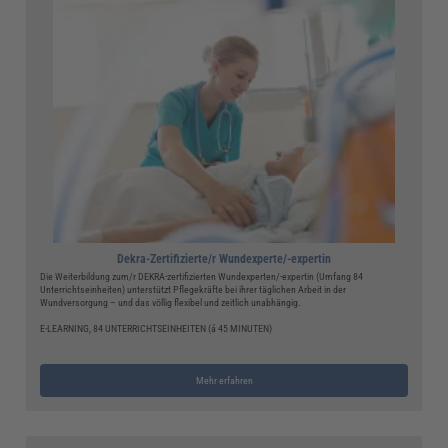
Dekra-Zertifizierte/r Wundexperte/-expertin
Die Weiterbildung zum/r DEKRA-zertifizierten Wundexperten/-expertin (Umfang 84
Unterrichtseinheiten) unterstützt Pflegekräfte bei ihrer täglichen Arbeit in der
Wundversorgung – und das völlig flexibel und zeitlich unabhängig.
E-LEARNING, 84 UNTERRICHTSEINHEITEN (á 45 MINUTEN)
Mehr erfahren