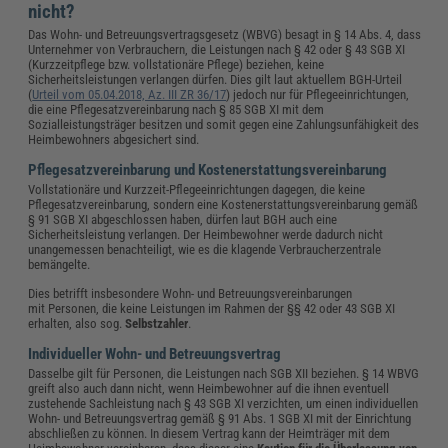
nicht?
Das Wohn- und Betreuungsvertragsgesetz (WBVG) besagt in § 14 Abs. 4, dass
Unternehmer von Verbrauchern, die Leistungen nach § 42 oder § 43 SGB XI
(Kurzzeitpflege bzw. vollstationäre Pflege) beziehen, keine
Sicherheitsleistungen verlangen dürfen. Dies gilt laut aktuellem BGH-Urteil
(
Urteil vom 05.04.2018, Az. III ZR 36/17
) jedoch nur für Pflegeeinrichtungen,
die eine Pflegesatzvereinbarung nach § 85 SGB XI mit dem
Sozialleistungsträger besitzen und somit gegen eine Zahlungsunfähigkeit des
Heimbewohners abgesichert sind.
Pflegesatzvereinbarung und Kostenerstattungsvereinbarung
Vollstationäre und Kurzzeit-Pflegeeinrichtungen dagegen, die keine
Pflegesatzvereinbarung, sondern eine Kostenerstattungsvereinbarung gemäß
§ 91 SGB XI abgeschlossen haben, dürfen laut BGH auch eine
Sicherheitsleistung verlangen. Der Heimbewohner werde dadurch nicht
unangemessen benachteiligt, wie es die klagende Verbraucherzentrale
bemängelte.
Dies betrifft insbesondere Wohn- und Betreuungsvereinbarungen
mit Personen, die keine Leistungen im Rahmen der §§ 42 oder 43 SGB XI
erhalten, also sog.
Selbstzahler
.
Individueller Wohn- und Betreuungsvertrag
Dasselbe gilt für Personen, die Leistungen nach SGB XII beziehen. § 14 WBVG
greift also auch dann nicht, wenn Heimbewohner auf die ihnen eventuell
zustehende Sachleistung nach § 43 SGB XI verzichten, um einen individuellen
Wohn- und Betreuungsvertrag gemäß § 91 Abs. 1 SGB XI mit der Einrichtung
abschließen zu können. In diesem Vertrag kann der Heimträger mit dem