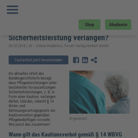
Sie sind hier:
Startseite
»
Fachwissen
»
Gesundheitswesen und Pflege
»
WBVG:
Wann dürfen Pflegeeinrichtungen eine Sicherheitsleistung verlangen?
WBVG: Wann dürfen
Shop
Akademie
Pflegeeinrichtungen eine
Sicherheitsleistung verlangen?
05.10.2018 | JS – Online-Redaktion, Forum Verlag Herkert GmbH
Fachartikel jetzt herunterladen
Ein aktuelles Urteil des
Bundesgerichtshofs besagt,
dass Pflegeeinrichtungen unter
bestimmten Voraussetzungen
Sicherheitsleistungen, z. B. in
Form einer Kaution, verlangen
dürfen. Und das, obwohl § 14
Wohn- und
Betreuungsvertragsgesetz ein
Kautionsverbot gegenüber
KI-generiert
Pflegebedürftigen vorsieht.
Wie passt das zusammen?
Wann gilt das Kautionsverbot gemäß § 14 WBVG