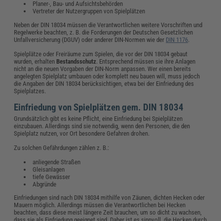
Planer-, Bau- und Aufsichtsbehörden
Vertreter der Nutzergruppen von Spielplätzen
Neben der DIN 18034 müssen die Verantwortlichen weitere Vorschriften und
Regelwerke beachten, z. B. die Forderungen der Deutschen Gesetzlichen
Unfallversicherung (DGUV) oder anderer DIN-Normen wie der
DIN 1176
.
Spielplätze oder Freiräume zum Spielen, die vor der DIN 18034 gebaut
wurden, erhalten
Bestandsschutz
. Entsprechend müssen sie ihre Anlagen
nicht an die neuen Vorgaben der DIN-Norm anpassen. Wer einen bereits
angelegten Spielplatz umbauen oder komplett neu bauen will, muss jedoch
die Angaben der DIN 18034 berücksichtigen, etwa bei der Einfriedung des
Spielplatzes.
Einfriedung von Spielplätzen gem. DIN 18034
Grundsätzlich gibt es keine Pflicht, eine Einfriedung bei Spielplätzen
einzubauen. Allerdings sind sie notwendig, wenn den Personen, die den
Spielplatz nutzen, vor Ort besondere Gefahren drohen.
Zu solchen Gefährdungen zählen z. B.:
anliegende Straßen
Gleisanlagen
tiefe Gewässer
Abgründe
Einfriedungen sind nach DIN 18034 mithilfe von Zäunen, dichten Hecken oder
Mauern möglich. Allerdings müssen die Verantwortlichen bei Hecken
beachten, dass diese meist längere Zeit brauchen, um so dicht zu wachsen,
dass sie als Einfriedung geeignet sind. Daher ist es sinnvoll, die Hecken durch