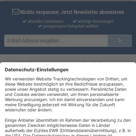
Nichts verpassen: Jetzt Newsletter abonnieren
aktuelles Fachwissen
wichtige Neuerungen
passgenaues Fachgebiet wählen
Kontakt
Produktlösungen
Sie erreichen uns unter:
FORUM Fachliteratur
AKADEMIE HERKERT
(08233) 38 11 23
Unsere Marken
service@forum-verlag.com
Mo-Do 07:30 - 17:00 Uhr
Fr 07:30 - 15:00 Uhr
Folgen Sie uns