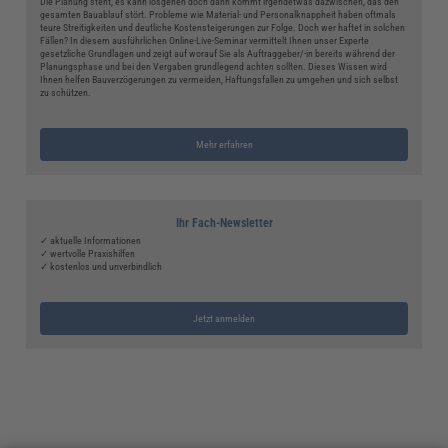
Die Planung steht, es kann losgehen doch dann kommt irgendetwas dazwischen, das den
gesamten Bauablauf stört. Probleme wie Material- und Personalknappheit haben oftmals
teure Streitigkeiten und deutliche Kostensteigerungen zur Folge. Doch wer haftet in solchen
Fällen? In diesem ausführlichen Online-Live-Seminar vermittelt Ihnen unser Experte
gesetzliche Grundlagen und zeigt auf worauf Sie als Auftraggeber/-in bereits während der
Planungsphase und bei den Vergaben grundlegend achten sollten. Dieses Wissen wird
Ihnen helfen Bauverzögerungen zu vermeiden, Haftungsfallen zu umgehen und sich selbst
zu schützen.
Mehr erfahren
Ihr Fach-Newsletter
✓ aktuelle Informationen
✓ wertvolle Praxishilfen
✓ kostenlos und unverbindlich
Jetzt anmelden