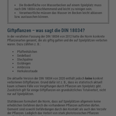
Die Bodenfläche von Wasserbecken auf einem Spielplatz muss
nach DIN 18034 rutschhemmend und leicht zu reinigen sein.
Verantwortliche müssen das Wasser im Becken leicht ablassen
bzw. austauschen können.
Giftpflanzen – was sagt die DIN 18034?
In der veralteten Fassung der DIN 18034 von 2012 hatte die Norm konkrete
Pflanzenarten genannt, die als giftig galten und die auf Spielplätzen verboten
waren. Dazu zählten z. B.:
Pfaffenhütchen
Seidelbast
Stechpalme
Goldregen
Ambrosia
Herkulesstaude
Die aktuelle Version der DIN 18034 von 2020 enthält jedoch
keine
konkret
verbotenen Giftpflanzen. Grund dafür ist z. B., dass es statistisch aktuell
kaum schwere Fälle von Vergiftungen durch Pflanzen am Spielplatz gibt.
Zusätzlich gilt für einige Giftpflanzen ein grundsätzliches Totalverbot, nicht
nur auf Spielplätzen.
Stattdessen formuliert die Norm, dass auf Spielplätzen allgemein keine
erheblichen Gefahren durch die vorhandenen Pflanzen auftreten dürfen.
Gemeint sind sowohl Gefährdungen durch den Kontakt als auch den Verzehr
der Pflanzen. Lediglich das Verbot von stark phototoxischen Pflanzen