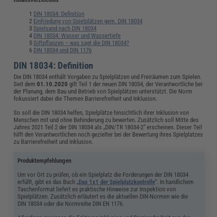
DIN 18034: Definition
Einfriedung von Spielplätzen gem. DIN 18034
Spielsand nach DIN 18034
DIN 18034: Wasser und Wassertiefe
Giftpflanzen – was sagt die DIN 18034?
DIN 18034 und DIN 1176
DIN 18034: Definition
Die DIN 18034 enthält Vorgaben zu Spielplätzen und Freiräumen zum Spielen.
Seit dem
01.10.2020
gilt Teil 1 der neuen DIN 18034, der Verantwortliche bei
der Planung, dem Bau und Betrieb von Spielplätzen unterstützt. Die Norm
fokussiert dabei die Themen Barrierefreiheit und Inklusion.
So soll die DIN 18034 helfen, Spielplätze hinsichtlich ihrer Inklusion von
Menschen mit und ohne Behinderung zu bewerten. Zusätzlich soll Mitte des
Jahres 2021 Teil 2 der DIN 18034 als „DIN/TR 18034-2“ erscheinen. Dieser Teil
hilft den Verantwortlichen noch gezielter bei der Bewertung ihres Spielplatzes
zu Barrierefreiheit und Inklusion.
Produktempfehlungen
Um vor Ort zu prüfen, ob ein Spielplatz die Forderungen der DIN 18034
erfüllt, gibt es das Buch „
Das 1x1 der Spielplatzkontrolle
“. In handlichem
Taschenformat liefert es praktische Hinweise zur Inspektion von
Spielplätzen. Zusätzlich erläutert es die aktuellen DIN-Normen wie die
DIN 18034 oder die Normreihe DIN EN 1176.