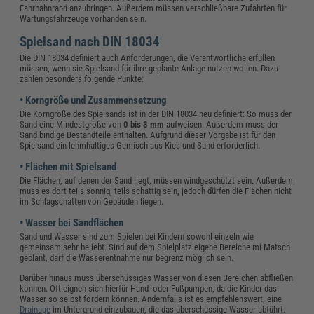
Fahrbahnrand anzubringen. Außerdem müssen verschließbare Zufahrten für
Wartungsfahrzeuge vorhanden sein.
Spielsand nach DIN 18034
Die DIN 18034 definiert auch Anforderungen, die Verantwortliche erfüllen
müssen, wenn sie Spielsand für ihre geplante Anlage nutzen wollen. Dazu
zählen besonders folgende Punkte:
• Korngröße und Zusammensetzung
Die Korngröße des Spielsands ist in der DIN 18034 neu definiert: So muss der
Sand eine Mindestgröße von
0 bis 3 mm
aufweisen.
Außerdem muss der
Sand bindige Bestandteile enthalten. Aufgrund dieser Vorgabe ist für den
Spielsand ein lehmhaltiges Gemisch aus Kies und Sand erforderlich.
• Flächen mit Spielsand
Die Flächen, auf denen der Sand liegt, müssen windgeschützt sein. Außerdem
muss es dort teils sonnig, teils schattig sein, jedoch dürfen die Flächen nicht
im Schlagschatten von Gebäuden liegen.
• Wasser bei Sandflächen
Sand und Wasser sind zum Spielen bei Kindern sowohl einzeln wie
gemeinsam sehr beliebt. Sind auf dem Spielplatz eigene Bereiche mi Matsch
geplant, darf die Wasserentnahme nur begrenz möglich sein.
Darüber hinaus muss überschüssiges Wasser von diesen Bereichen abfließen
können. Oft eignen sich hierfür Hand- oder Fußpumpen, da die Kinder das
Wasser so selbst fördern können. Andernfalls ist es empfehlenswert, eine
Drainage
im Untergrund einzubauen, die das überschüssige Wasser abführt.