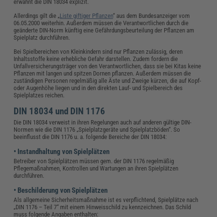
erwähnt die DIN 18034 explizit.
Allerdings gilt die „
Liste giftiger Pflanzen
“ aus dem Bundesanzeiger vom
06.05.2000 weiterhin. Außerdem müssen die Verantwortlichen durch die
geänderte DIN-Norm künftig eine Gefährdungsbeurteilung der Pflanzen am
Spielplatz durchführen.
Bei Spielbereichen von Kleinkindern sind nur Pflanzen zulässig, deren
Inhaltsstoffe keine erhebliche Gefahr darstellen. Zudem fordern die
Unfallversicherungsträger von den Verantwortlichen, dass sie bei Kitas keine
Pflanzen mit langen und spitzen Dornen pflanzen. Außerdem müssen die
zuständigen Personen regelmäßig alle Äste und Zweige kürzen, die auf Kopf-
oder Augenhöhe liegen und in den direkten Lauf- und Spielbereich des
Spielplatzes reichen.
DIN 18034 und DIN 1176
Die DIN 18034 verweist in ihren Regelungen auch auf anderen gültige DIN-
Normen wie die DIN 1176 „Spielplatzgeräte und Spielplatzböden“. So
beeinflusst die DIN 1176 u. a. folgende Bereiche der DIN 18034:
• Instandhaltung von Spielplätzen
Betreiber von Spielplätzen müssen gem. der DIN 1176 regelmäßig
Pflegemaßnahmen, Kontrollen und Wartungen an ihren Spielplätzen
durchführen.
• Beschilderung von Spielplätzen
Als allgemeine Sicherheitsmaßnahme ist es verpflichtend, Spielplätze nach
„DIN 1176 – Teil 7“ mit einem Hinweisschild zu kennzeichnen. Das Schild
muss folgende Angaben enthalten: