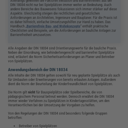
Allerdings gewinnen die Faktoren Inklusion und Barrierefreiheit aus der
DIN 18034 nicht nur bei Spielplätzen immer weiter an Bedeutung. Auch
andere Bereiche des Bauwesens fokussieren sich immer stärker auf diese
Aspekte. Gleichzeitig steigen die rechtlichen und gesetzlichen
Anforderungen an Architekten, Ingenieure und Bauplaner. Für die Praxis ist
es daher hilfreich, einfache Umsetzungshilfen zur Hand zu haben. Das
Handbuch „
Barrierefreie Bau- und Wohnkonzepte
“ enthält praktische
Checklisten und Beispiele, um die Anforderungen an bauliche Anlagen zur
Barrierefreiheit umzusetzen.
Alle Angaben der DIN 18034 sind Orientierungswerte für die bauliche Praxis.
Neben der Einordnung, wie behindertengerecht und barrierefrei Spielplätze
sind, erläutert die Norm Sicherheitsanforderungen an Planer und Betreiber
von Spielplätzen.
Anwendungsbereich der DIN 18034
Alle Inhalte der DIN 18034 gelten sowohl für neu geplante Spielplätze als auch
für Umbauten oder Erweiterungen von bereits erbauten Anlagen. Außerdem
dient die Norm der Beurteilung der Kinderfreundlichkeit von Spielplätzen.
Die Norm gilt
nicht
für Bauspielplätze oder Spielbereiche, die von
pädagogischem Personal betreut werden. Dennoch erwähnt die DIN 18034
immer wieder Verfahren zu Spielplätzen in Kindertagesstätten, um den
Verantwortlichen bei der Umsetzung der Vorgaben zu helfen.
Von den Regelungen der DIN 18034 sind besonders folgende Gruppen
betroffen:
Betreiber von Spielplätzen