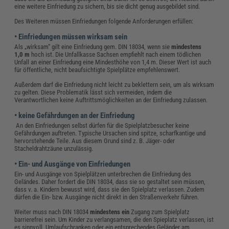
eine weitere Einfriedung zu sichern, bis sie dicht genug ausgebildet sind.
Des Weiteren müssen Einfriedungen folgende Anforderungen erfüllen:
• Einfriedungen müssen wirksam sein
Als „wirksam“ gilt eine Einfriedung gem. DIN 18034, wenn sie
mindestens
1,0 m
hoch ist. Die Unfallkasse Sachsen empfiehlt nach einem tödlichen
Unfall an einer Einfriedung eine Mindesthöhe von 1,4 m. Dieser Wert ist auch
für öffentliche, nicht beaufsichtigte Spielplätze empfehlenswert.
Außerdem darf die Einfriedung nicht leicht zu beklettern sein, um als wirksam
zu gelten. Diese Problematik lässt sich vermeiden, indem die
Verantwortlichen keine Auftrittsmöglichkeiten an der Einfriedung zulassen.
• keine Gefährdungen an der Einfriedung
An den Einfriedungen selbst dürfen für die Spielplatzbesucher keine
Gefährdungen auftreten. Typische Ursachen sind spitze, scharfkantige und
hervorstehende Teile. Aus diesem Grund sind z. B. Jäger- oder
Stacheldrahtzäune unzulässig.
• Ein- und Ausgänge von Einfriedungen
Ein- und Ausgänge von Spielplätzen unterbrechen die Einfriedung des
Geländes. Daher fordert die DIN 18034, dass sie so gestaltet sein müssen,
dass v. a. Kindern bewusst wird, dass sie den Spielplatz verlassen. Zudem
dürfen die Ein- bzw. Ausgänge nicht direkt in den Straßenverkehr führen.
Weiter muss nach DIN 18034
mindestens ein
Zugang zum Spielplatz
barrierefrei sein. Um Kinder zu verlangsamen, die den Spieplatz verlassen, ist
es sinnvoll, Umlaufschranken oder ein entsprechendes Geländer am