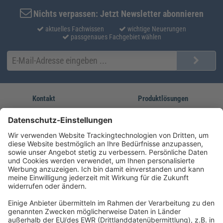
Nichts verpassen: Jetzt Newsletter abonnieren
aktuelles Fachwissen
wichtige Neuerungen
passgenaues Fachgebiet wählen
Kontakt
Produktlösungen
Sie erreichen uns unter:
FORUM Fachliteratur
AKADEMIE HERKERT
(08233) 38 11 23
Unsere Marken
service@forum-verlag.com
Mo-Do 07:30 - 17:00 Uhr
Fr 07:30 - 15:00 Uhr
Folgen Sie uns