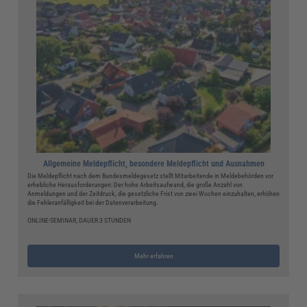
Allgemeine Meldepflicht, besondere Meldepflicht und Ausnahmen
Die Meldepflicht nach dem Bundesmeldegesetz stellt Mitarbeitende in Meldebehörden vor
erhebliche Herausforderungen: Der hohe Arbeitsaufwand, die große Anzahl von
Anmeldungen und der Zeitdruck, die gesetzliche Frist von zwei Wochen einzuhalten, erhöhen
die Fehleranfälligkeit bei der Datenverarbeitung.
ONLINE-SEMINAR, DAUER 3 STUNDEN
Mehr erfahren