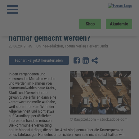
Sie sind hier:
Startseite
»
Fachwissen
»
Kommunales
»
Gemeinderat: Welche
Pflichten haben Mandatsträger und wann können sie haftbar gemacht werden?
Gemeinderat: Welche Pflichten haben
Shop
Akademie
Mandatsträger und wann können sie
haftbar gemacht werden?
28.06.2019 | JS – Online-Redaktion, Forum Verlag Herkert GmbH
Fachartikel jetzt herunterladen
In den vergangenen und
kommenden Monaten wurden
und werden im Rahmen von
Kommunalwahlen neue Kreis-,
Stadt- und Gemeinderäte
gewählt. Sie erfüllen dann eine
verantwortungsvolle Aufgabe,
weil sie immer zum Wohl der
Allgemeinheit und nicht etwa
auf Grundlage persönlicher
© Rawpixel.com – stock.adobe.com
Interessen handeln müssen.
Die kommunale Verwaltung
sollte Mandatsträger, die neu im Amt sind, genau über die Konsequenzen
eines fahrlässigen Handelns unterrichten, wenn sie nicht selbst haften will.