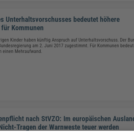
s Unterhaltsvorschusses bedeutet höhere
g für Kommunen
rigen Kinder haben künftig Anspruch auf Unterhaltsvorschuss. Der B
Bundesregierung am 2. Juni 2017 zugestimmt. Für Kommunen bedeut
m einen Mehraufwand.
npflicht nach StVZO: Im europäischen Auslan
Nicht-Tragen der Warnweste teuer werden