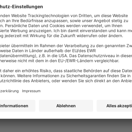
flicht jährt sich am 1. Juli 2017 zum dritten Mal. Seit 2014 ist es i
r Straßenverkehrs-Zulassungs-Ordnung (StVZO) Pflicht, eine Warnwe
erade in der Urlaubszeit sollte zudem beachtet werden, dass die War
sland weiter greift, als in Deutschland.
repaid-Karten ist ab 1. Juli 2017 nur mit
möglich
Juli 2017 eine Prepaid-Karte für sein Handy kaufen möchte, muss mit
e Identität nachweisen. Das sieht die Neufassung von § 111 des
tionsgesetzes (TKG) vor.