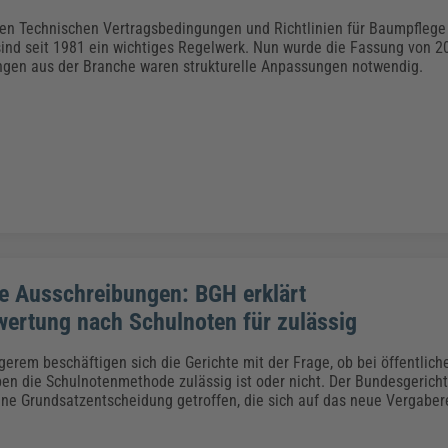
Klimaanpassung
Qualitätsmanagement
Praxismanagement, Abrechnung & Therapie
Q
hen Technischen Vertragsbedingungen und Richtlinien für Baumpflege
Künstliche Intelligenz
ind seit 1981 ein wichtiges Regelwerk. Nun wurde die Fassung von 20
Weiterbildungen (AKADEMIE HERKERT)
Fac
gen aus der Branche waren strukturelle Anpassungen notwendig.
We
Feuerwehr
H
Kommunales
Zoll und Export
Recht, Sicherheit & Ordnung
V
Fachpublikationen & Arbeitshilfen
Weiterbildungen (AKADEMIE HERKERT)
Zollverfahren & Zollvorschriften
he Ausschreibungen: BGH erklärt
ertung nach Schulnoten für zulässig
gerem beschäftigen sich die Gerichte mit der Frage, ob bei öffentlich
en die Schulnotenmethode zulässig ist oder nicht. Der Bundesgerich
eine Grundsatzentscheidung getroffen, die sich auf das neue Vergabere