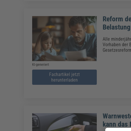
Reform de
Belastun
Alle minderjäh
Vorhaben der 
Gesetzesrefor
KI-generiert
Fachartikel jetzt
herunterladen
Warnweste
kann das 