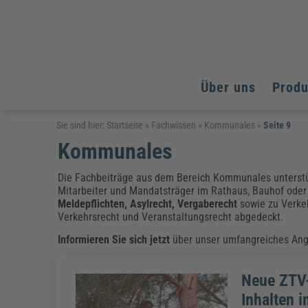
Über uns
Prod
Arbeitsschutz
Arbeitsschutz
Arbeitsschutz
Sie sind hier:
Startseite
»
Fachwissen
»
Kommunales
»
Seite 9
Kommunales
Fachpublikationen & Arbeitshilfen
Bildung und Erziehung
Bildung und Erziehung
Weiterbildungen (AKADEMIE HERKERT)
Arbeitssicherheit & Gesundheitsschutz
Assistenz & Office-Management
Baurecht & Architektenrecht
Die Fachbeiträge aus dem Bereich Kommunales unterstüt
Energie und Umwelt
Energie und Umwelt
Mitarbeiter und Mandatsträger im Rathaus, Bauhof ode
Arbeitsschutz & Brandschutz
Bau, Immobilien & Gebäudemanagement
Bildung und Erziehung
Brandschutz
Energieoptimiertes & klimaneutrales Bauen
Meldepflichten, Asylrecht, Vergaberecht
sowie zu Verke
Kommunales
Kommunales
Fachpublikationen & Arbeitshilfen
Verkehrsrecht und Veranstaltungsrecht abgedeckt.
Nachhaltiges Planen
Reisekosten und Finanzen
Reisekosten und Finanzen
Informieren Sie sich jetzt
über unser umfangreiches Ang
Kinderschutz, Jugendhilfe & Inklusion
Datenschutz & IT-Recht
Elektrosicherheit
Datenschutz & IT-Sicherheit
Elektrosicherheit & Elektrotechnik
Energie und Umwelt
Neue ZTV-
Fachpublikationen & Arbeitshilfen
Inhalten 
Weiterbildungen (AKADEMIE HERKERT)