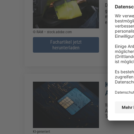
Die Warnwestenp
gemäß § 53a de
mitzuführen. G
europäischen Au
© RAM – stock.adobe.com
Fachartikel jetzt
herunterladen
Kauf von P
Ausweis 
Wer ab dem 1. 
Ausweises sein
Telekommunika
KI-generiert