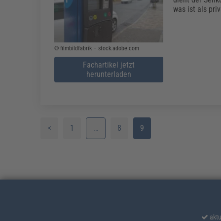
was ist als pri
© filmbildfabrik – stock.adobe.com
Fachartikel jetzt
herunterladen
<
1
8
9
…
2
3
4
5
aktu