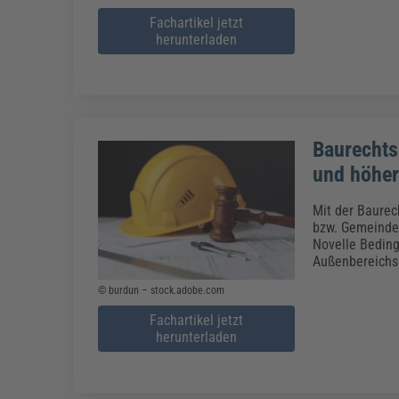
Fachartikel jetzt
herunterladen
Baurechts
und höher
Mit der Baure
bzw. Gemeindep
Novelle Bedin
Außenbereichsf
© burdun – stock.adobe.com
Fachartikel jetzt
herunterladen