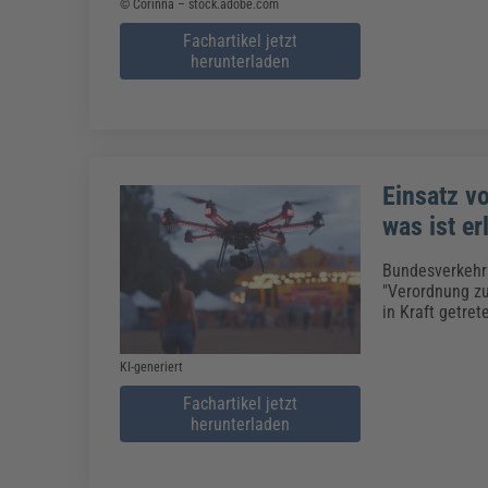
© Corinna – stock.adobe.com
Fachartikel jetzt
herunterladen
Einsatz v
was ist er
Bundesverkehrs
"Verordnung zu
in Kraft getre
KI-generiert
Fachartikel jetzt
herunterladen