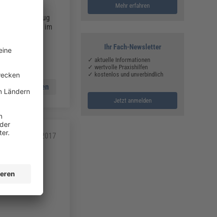
Mehr erfahren
n Deutschland
ste im Fahrzeug
nwestenpflicht im
Ihr Fach-Newsletter
✓ aktuelle Informationen
✓ wertvolle Praxishilfen
✓ kostenlos und unverbindlich
Mehr lesen
Jetzt anmelden
30.06.2017
tels eines