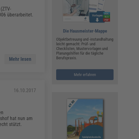
ualitätsmanagement, Hygiene & Arbeitsschutz
 (ZTV-
Personalmanagement
06 überarbeitet.
hpublikationen & Arbeitshilfen
iterbildungen (AKADEMIE HERKERT)
ausmeister & Haustechnik
Die Hausmeister-Mappe
Objektbetreuung und -instandhaltung
ergaberecht
leicht gemacht: Prüf- und
Checklisten, Mustervorlagen und
Planungshilfen für die tägliche
Berufspraxis.
Mehr lesen
Mehr erfahren
16.10.2017
en
tshof hat nun am
cht stützt.