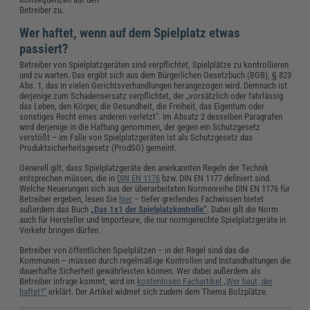
Betreiber zu.
Wer haftet, wenn auf dem Spielplatz etwas
passiert?
Betreiber von Spielplatzgeräten sind verpflichtet, Spielplätze zu kontrollieren
und zu warten. Das ergibt sich aus dem Bürgerlichen Gesetzbuch (BGB), § 823
Abs. 1, das in vielen Gerichtsverhandlungen herangezogen wird. Demnach ist
derjenige zum Schadensersatz verpflichtet, der „vorsätzlich oder fahrlässig
das Leben, den Körper, die Gesundheit, die Freiheit, das Eigentum oder
sonstiges Recht eines anderen verletzt". Im Absatz 2 desselben Paragrafen
wird derjenige in die Haftung genommen, der gegen ein Schutzgesetz
verstößt – im Falle von Spielplatzgeräten ist als Schutzgesetz das
Produktsicherheitsgesetz (ProdSG) gemeint.
Generell gilt, dass Spielplatzgeräte den anerkannten Regeln der Technik
entsprechen müssen, die in
DIN EN 1176
bzw. DIN EN 1177 definiert sind.
Welche Neuerungen sich aus der überarbeiteten Normenreihe DIN EN 1176 für
Betreiber ergeben, lesen Sie
hier
– tiefer greifendes Fachwissen bietet
außerdem das Buch
„Das 1x1 der Spielplatzkontrolle“
. Dabei gilt die Norm
auch für Hersteller und Importeure, die nur normgerechte Spielplatzgeräte in
Verkehr bringen dürfen.
Betreiber von öffentlichen Spielplätzen – in der Regel sind das die
Kommunen – müssen durch regelmäßige Kontrollen und Instandhaltungen die
dauerhafte Sicherheit gewährleisten können. Wer dabei außerdem als
Betreiber infrage kommt, wird im
kostenlosen Fachartikel „Wer baut, der
haftet?“
erklärt. Der Artikel widmet sich zudem dem Thema Bolzplätze.