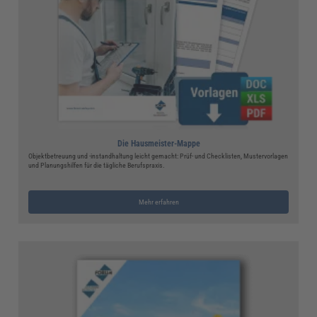
Die Hausmeister-Mappe
Objektbetreuung und -instandhaltung leicht gemacht: Prüf- und Checklisten, Mustervorlagen
und Planungshilfen für die tägliche Berufspraxis.
Mehr erfahren