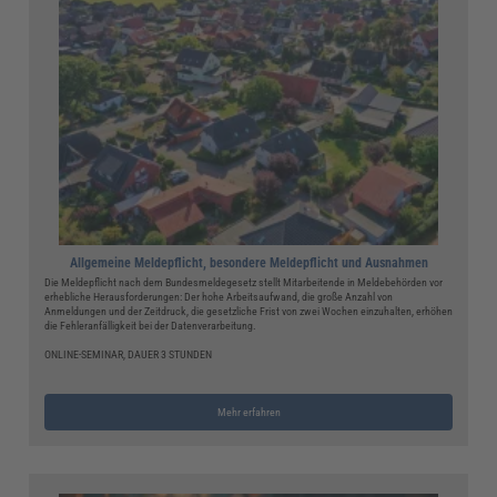
Allgemeine Meldepflicht, besondere Meldepflicht und Ausnahmen
Die Meldepflicht nach dem Bundesmeldegesetz stellt Mitarbeitende in Meldebehörden vor
erhebliche Herausforderungen: Der hohe Arbeitsaufwand, die große Anzahl von
Anmeldungen und der Zeitdruck, die gesetzliche Frist von zwei Wochen einzuhalten, erhöhen
die Fehleranfälligkeit bei der Datenverarbeitung.
ONLINE-SEMINAR, DAUER 3 STUNDEN
Mehr erfahren