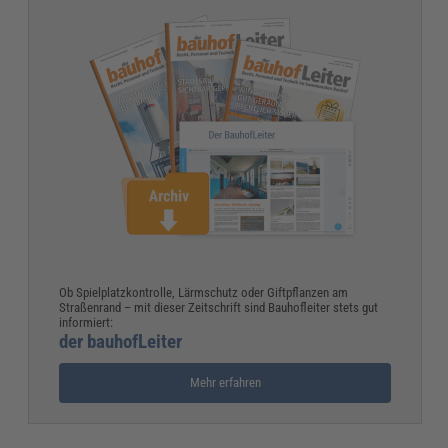
Ob Spielplatzkontrolle, Lärmschutz oder Giftpflanzen am
Straßenrand – mit dieser Zeitschrift sind Bauhofleiter stets gut
informiert:
der bauhofLeiter
Mehr erfahren