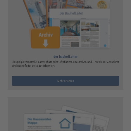
der bauhofLeiter
Ob Spielplatzkontrolle, Lärmschutz oder Giftpflanzen am Straßenrand – mit dieser Zeitschrift
sind Bauhofleiter stets gut informiert:
Mehr erfahren