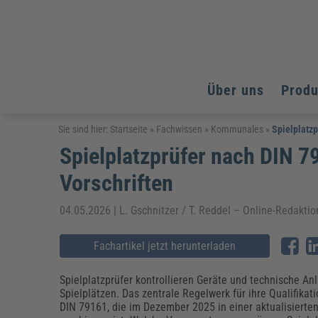
Über uns
Prod
Arbeitsschutz
Arbeitsschutz
Arbeitsschutz
Sie sind hier:
Startseite
»
Fachwissen
»
Kommunales
»
Spielplatz
Spielplatzprüfer nach DIN 
Fachpublikationen & Arbeitshilfen
Bildung und Erziehung
Bildung und Erziehung
Weiterbildungen (AKADEMIE HERKERT)
Vorschriften
Arbeitssicherheit & Gesundheitsschutz
Assistenz & Office-Management
Baurecht & Architektenrecht
Energie und Umwelt
Energie und Umwelt
Arbeitsschutz & Brandschutz
Bau, Immobilien & Gebäudemanagement
Bildung und Erziehung
Brandschutz
Energieoptimiertes & klimaneutrales Bauen
04.05.2026 | L. Gschnitzer / T. Reddel – Online-Red
Kommunales
Kommunales
Fachpublikationen & Arbeitshilfen
Nachhaltiges Planen
Fachartikel jetzt herunterladen
Reisekosten und Finanzen
Reisekosten und Finanzen
Kinderschutz, Jugendhilfe & Inklusion
Datenschutz & IT-Recht
Elektrosicherheit
Datenschutz & IT-Sicherheit
Elektrosicherheit & Elektrotechnik
Energie und Umwelt
Spielplatzprüfer kontrollieren Geräte und technische An
Fachpublikationen & Arbeitshilfen
Spielplätzen. Das zentrale Regelwerk für ihre Qualifikati
DIN 79161, die im Dezember 2025 in einer aktualisierte
Weiterbildungen (AKADEMIE HERKERT)