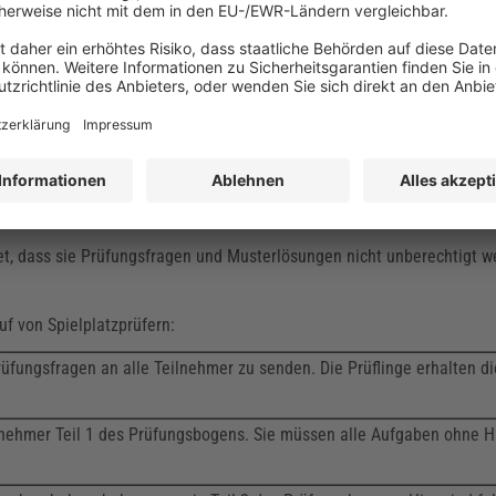
n, an der sich die Teilnehmer prüfen lassen.
fung nicht länger als
drei Jahre
zurückliegen. Weitere Abstände sind 
lle drei Jahre an Fortbildungen teilgenommen hat.
chführen, müssen folgende
Kriterien
aufweisen:
ch DIN 79161-1.
egistriert und bestätigt. Hierfür müssen sie zunächst einen Nachweis ih
et, dass sie Prüfungsfragen und Musterlösungen nicht unberechtigt w
uf von Spielplatzprüfern:
 Prüfungsfragen an alle Teilnehmer zu senden. Die Prüflinge erhalten d
ilnehmer Teil 1 des Prüfungsbogens. Sie müssen alle Aufgaben ohne Hi