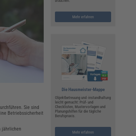
ualitätsmanagement, Hygiene & Arbeitsschutz
brauchen:
Personalmanagement
Mehr erfahren
hpublikationen & Arbeitshilfen
iterbildungen (AKADEMIE HERKERT)
ausmeister & Haustechnik
ergaberecht
Die Hausmeister-Mappe
Objektbetreuung und -instandhaltung
leicht gemacht: Prüf- und
urchführen. Sie sind
Checklisten, Mustervorlagen und
Planungshilfen für die tägliche
ine Betriebssicherheit
Berufspraxis.
 jährlichen
Mehr erfahren