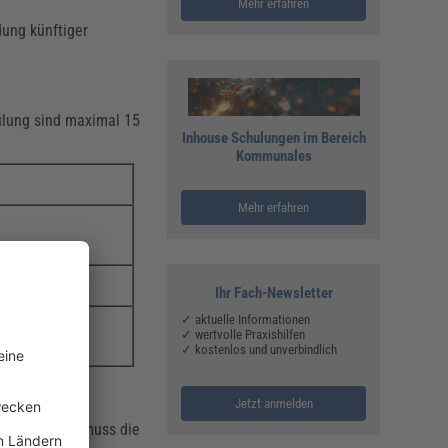
Mehr erfahren
dung künftiger
ulung sind maximal 15
Inhouse Schulungen im Bereich
Kommunales
Mehr erfahren
Ihr Fach-Newsletter
✓ aktuelle Informationen
✓ wertvolle Praxishilfen
✓ kostenlos und unverbindlich
Jetzt anmelden
-2“ ab. Dabei muss die