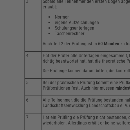
3.
Sobald alle Teilnehmer den ersten Bogen abge
erlaubt:
Normen
eigene Aufzeichnungen
Schulungsunterlagen
Taschenrechner
Auch Teil 2 der Prüfung ist in
60 Minuten
zu lö
4.
Hat der Prüfer alle Unterlagen eingesammelt, 
richtig beantwortet hat, hat die theoretische 
Die Prüflinge können darum bitten, die kontro
5.
Bei der praktischen Prüfung kommt eine Prüfkö
Prüfpositionen fest. Auch hier müssen
mindes
6.
Alle Teilnehmer, die die Prüfung bestanden ha
Landschaftsentwicklung Landschaftsbau e. V. (
7.
Hat ein Prüfling die Prüfung nicht bestanden, 
wiederholen. Allerdings erhält er keine weiter