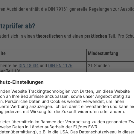
en Ausbilder enthält die DIN 79161 generelle Regelungen zur Ausbil
atzprüfer ab?
edert sich in einen
theoretischen
und einen
praktischen
Teil. Pro Sch
lte
Mindestumfang
menreihe
DIN 18034
und
DIN EN 1176
21 Stunden
er Teil 10)
fung an einer Prüfkörper-Testwand
6,5 Stunden
e Vorschriften und Normen, Vertiefen der
6 Stunden
bildungsinhalte
izierten Spielplatzprüfer
 Prüfung zum „Qualifizierten Spielplatzprüfer nach DIN 79161-1 und 