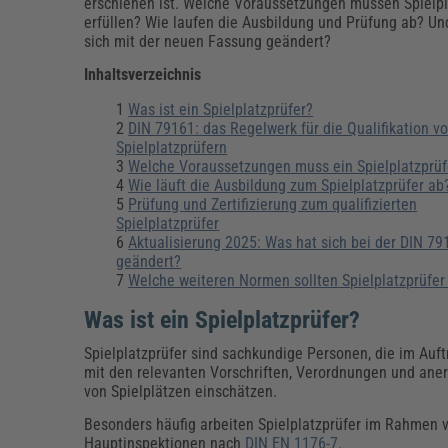
Erneuerbare Energien
Geschäftsführung
Pflegeleitung & Pflegepraxis
erschienen ist. Welche Voraussetzungen müssen Spielpl
erfüllen? Wie laufen die Ausbildung und Prüfung ab? Un
Energie & Umwelt
Führung & Management
Gesundheit & Pflege
Kommunales
sich mit der neuen Fassung geändert?
Fachpublikationen & Arbeitshilfen
Inhaltsverzeichnis
Weiterbildungen (AKADEMIE HERKERT)
Bauhof
Künstliche Intelligenz
Personalwesen
Was ist ein Spielplatzprüfer?
Bau, Immobilien & Gebäudemanagement
Personal, Ausbildung & Recht
Reisekosten und Finanzen
DIN 79161: das Regelwerk für die Qualifikation v
Grünflächen
Spielplatzprüfern
Weiterbildungen (AKADEMIE HERKERT)
Welche Voraussetzungen muss ein Spielplatzprüfe
Verkehrsrecht
Wie läuft die Ausbildung zum Spielplatzprüfer ab
Reisekosten & Finanzen
Zollabwicklung & Exportabwicklung
Prüfung und Zertifizierung zum qualifizierten
Spielplatzprüfer
Zoll & Export
Aktualisierung 2025: Was hat sich bei der DIN 79
geändert?
Welche weiteren Normen sollten Spielplatzprüfe
Was ist ein Spielplatzprüfer?
Spielplatzprüfer sind sachkundige Personen, die im Auft
mit den relevanten Vorschriften, Verordnungen und aner
von Spielplätzen einschätzen.
Besonders häufig arbeiten Spielplatzprüfer im Rahmen von
Hauptinspektionen nach
DIN EN 1176-7
.