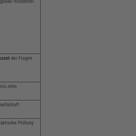
gende Hilfsmittel
ozent
der Fragen
eils zehn
sellschaft
raktische Prüfung