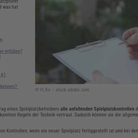
Klimaanpassung
Qualitätsmanagement
Praxismanagement, Abrechnung & Therapie
Q
atzprüfer
d was hat
Künstliche Intelligenz
Weiterbildungen (AKADEMIE HERKERT)
Fac
We
Feuerwehr
H
Kommunales
Zoll und Export
on
Recht, Sicherheit & Ordnung
V
Fachpublikationen & Arbeitshilfen
r erfüllen?
?
Weiterbildungen (AKADEMIE HERKERT)
Zollverfahren & Zollvorschriften
161
r kennen?
© H_Ko – stock.adobe.com
rag eines Spielplatzbetreibers
alle anfallenden Spielplatzkontrollen
d
kannten Regeln der Technik vertraut. Dadurch können sie die allgeme
 Kontrollen, wenn ein neuer Spielplatz fertiggestellt ist und bei den