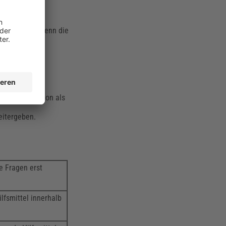
nur erlaubt, wenn die
rer Qualifikation als
eitergeben.
ie Fragen erst
lfsmittel innerhalb