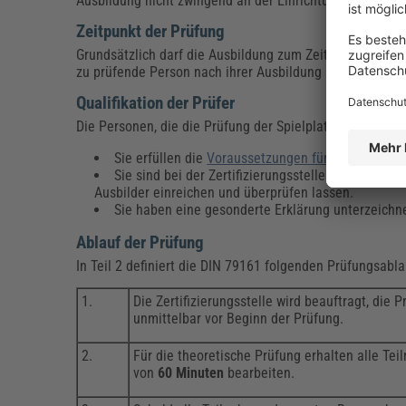
Ausbildung nicht zwingend an der Einrichtung erfolgt sei
Zeitpunkt der Prüfung
Grundsätzlich darf die Ausbildung zum Zeitpunkt der Prü
zu prüfende Person nach ihrer Ausbildung mindestens a
Qualifikation der Prüfer
Die Personen, die die Prüfung der Spielplatzprüfer dur
Sie erfüllen die
Voraussetzungen für Ausbilder
na
Sie sind bei der Zertifizierungsstelle als Prüfer r
Ausbilder einreichen und überprüfen lassen.
Sie haben eine gesonderte Erklärung unterzeichn
Ablauf der Prüfung
In Teil 2 definiert die DIN 79161 folgenden Prüfungsabla
1.
Die Zertifizierungsstelle wird beauftragt, die
unmittelbar vor Beginn der Prüfung.
2.
Für die theoretische Prüfung erhalten alle Te
von
60 Minuten
bearbeiten.