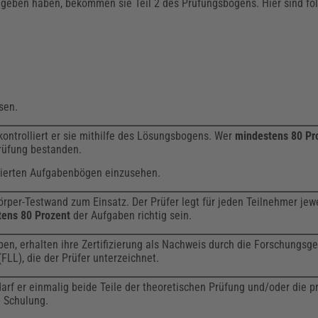
geben haben, bekommen sie Teil 2 des Prüfungsbogens. Hier sind fol
sen.
kontrolliert er sie mithilfe des Lösungsbogens. Wer
mindestens 80 Pr
Prüfung bestanden.
llierten Aufgabenbögen einzusehen.
rper-Testwand zum Einsatz. Der Prüfer legt für jeden Teilnehmer jew
tens 80
Prozent
der Aufgaben richtig sein.
ben, erhalten ihre Zertifizierung als Nachweis durch die Forschungsge
FLL), die der Prüfer unterzeichnet.
darf er einmalig beide Teile der theoretischen Prüfung und/oder die p
e Schulung.