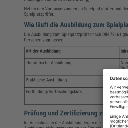
Neben den Voraussetzungen an Spielplatzprüfer und der
Spielplatzprüfer.
Wie läuft die Ausbildung zum Spielpl
Die Ausbildung zum Spielplatzprüfer nach DIN 79161 gli
Personen zugelassen.
Art der Ausbildung
Inha
Theoretische Ausbildung
Nor
(auß
Praktische Ausbildung
Prü
Fortbildung/Auffrischungskurs
Neu
Aus
Prüfung und Zertifizierung zum qualif
Im Anschluss an die Ausbildung legen die Teilnehmer die