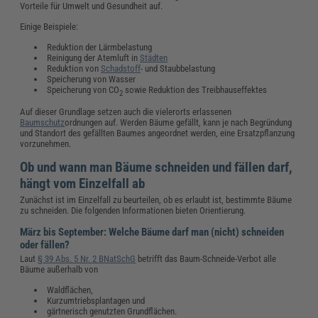
Vorteile für Umwelt und Gesundheit auf.
Einige Beispiele:
Reduktion der Lärmbelastung
Reinigung der Atemluft in
Städten
Reduktion von
Schadstoff
- und Staubbelastung
Speicherung von Wasser
Speicherung von CO
sowie Reduktion des Treibhauseffektes
2
Auf dieser Grundlage setzen auch die vielerorts erlassenen
Baumschutz
ordnungen auf. Werden Bäume gefällt, kann je nach Begründung
und Standort des gefällten Baumes angeordnet werden, eine Ersatzpflanzung
vorzunehmen.
Ob und wann man Bäume schneiden und fällen darf,
hängt vom Einzelfall ab
Zunächst ist im Einzelfall zu beurteilen, ob es erlaubt ist, bestimmte Bäume
zu schneiden. Die folgenden Informationen bieten Orientierung.
März bis September: Welche Bäume darf man (nicht) schneiden
oder fällen?
Laut
§ 39 Abs. 5 Nr. 2 BNatSchG
betrifft das Baum-Schneide-Verbot alle
Bäume außerhalb von
Waldflächen,
Kurzumtriebsplantagen und
gärtnerisch genutzten Grundflächen.