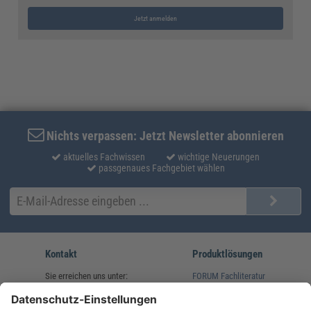
Jetzt anmelden
Nichts verpassen: Jetzt Newsletter abonnieren
aktuelles Fachwissen
wichtige Neuerungen
passgenaues Fachgebiet wählen
Kontakt
Produktlösungen
Sie erreichen uns unter:
FORUM Fachliteratur
AKADEMIE HERKERT
(08233) 38 11 23