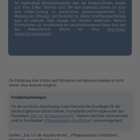
für regelmäßige Werbemaßnahmen über die entsprechenden Kanäle
(z.B. Post, E-Mail, Telefon) nutzt. Mit dem Download stimme ich auch
dem E-Mail-Tracking zu statistischen Auswertungszwecken (z.B.
Messung der Öffnungs- und Klickrate) zu. Meine Einwilligungserklärung
kann ich jederzeit ohne Angabe von Gründen widerrufen. Weitere
Informationen zur Verarbeitung der personenbezogenen Daten dazu und
das Widerrufsrecht erhalte ich unter
shop.forum-
verlag.com/datenschutz
.
Die Einhaltung aller Fristen und Zeiträume zum Bäumeschneiden ist nicht
immer ohne weiteres möglich.
Produktempfehlungen
Für die rechtliche Absicherung sowie theoretische Grundlagen für die
besten Ergebnisse nutzen Gärtner, Facharbeiter und Privatpersonen das
Praxisbuch „
Das 1x1 der Baumkontrolle
“. Weitere nützliche Informationen
sind im Kombipaket „
Pflegereduzierte Grünflächen
“ zusammengefasst.
Quellen: „Das 1x1 der Baumkontrolle“, „Pflegereduzierte Grünflächen“,
BNatSchG
,
bussgeldkatalog.org