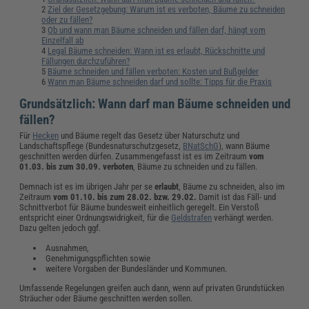
Ziel der Gesetzgebung: Warum ist es verboten, Bäume zu schneiden
oder zu fällen?
Ob und wann man Bäume schneiden und fällen darf, hängt vom
Einzelfall ab
Legal Bäume schneiden: Wann ist es erlaubt, Rückschnitte und
Fällungen durchzuführen?
Bäume schneiden und fällen verboten: Kosten und Bußgelder
Wann man Bäume schneiden darf und sollte: Tipps für die Praxis
Grundsätzlich: Wann darf man Bäume schneiden und
fällen?
Für
Hecken
und Bäume regelt das Gesetz über Naturschutz und
Landschaftspflege (Bundesnaturschutzgesetz,
BNatSchG
), wann Bäume
geschnitten werden dürfen. Zusammengefasst ist es im Zeitraum
vom
01.03. bis zum 30.09. verboten
, Bäume zu schneiden und zu fällen.
Demnach ist es im übrigen Jahr per se
erlaubt
, Bäume zu schneiden, also im
Zeitraum
vom 01.10. bis zum 28.02. bzw. 29.02.
Damit ist das Fäll- und
Schnittverbot für Bäume bundesweit einheitlich geregelt. Ein Verstoß
entspricht einer Ordnungswidrigkeit, für die
Geldstrafen
verhängt werden.
Dazu gelten jedoch ggf.
Ausnahmen,
Genehmigungspflichten sowie
weitere Vorgaben der Bundesländer und Kommunen.
Umfassende Regelungen greifen auch dann, wenn auf privaten Grundstücken
Sträucher oder Bäume geschnitten werden sollen.