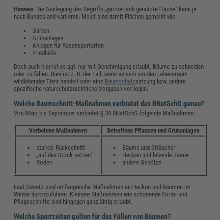
Hinweis
: Die Auslegung des Begriffs „gärtnerisch genutzte Fläche“ kann je
nach Bundesland variieren. Meist sind damit Flächen gemeint wie:
Gärten
Grünanlagen
Anlagen für Rasensportarten
Friedhöfe
Doch auch hier ist es ggf. nur mit Genehmigung erlaubt, Bäume zu schneiden
oder zu fällen. Dies ist z. B. der Fall, wenn es sich um den Lebensraum
wildlebender Tiere handelt oder eine
Baumschutz
satzung bzw. andere
spezifische naturschutzrechtliche Vorgaben vorliegen.
Welche Baumschnitt-Maßnahmen verbietet das BNatSchG genau?
Von März bis September verbietet § 39 BNatSchG folgende Maßnahmen:
Verbotene Maßnahmen
Betroffene Pflanzen und Grünanlagen
starker Rückschnitt
Bäume und Sträucher
„auf den Stock setzen“
Hecken und lebende Zäune
Roden
andere Gehölze
Laut Gesetz sind umfangreiche Maßnahmen an Hecken und Bäumen im
Winter durchzuführen. Kleinere Maßnahmen wie schonende Form- und
Pflegeschnitte sind hingegen ganzjährig erlaubt.
Welche Sperrzeiten gelten für das Fällen von Bäumen?