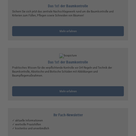
Das 1x1 der Baumkontrolle
Sichern Sie sich jetzt das zentrale Nachschlagewerk rund um die Baumkontrolle und
Kriterien zum Fällen, Pflegen sowie Schneiden von Bäumen!
Mehr erfahren
Das 1x1 der Baumkontrolle
Praktisches Wissen für die verpflichtende Kontrolle vor Ort! Regeln und Technik der
Baumkontrolle, Abiotische und Biotische Schäden mit Abbildungen und
Baumpflegemaßnahmen.
Mehr erfahren
Ihr Fach-Newsletter
✓ aktuelle Informationen
✓ wertvolle Praxishilfen
✓ kostenlos und unverbindlich