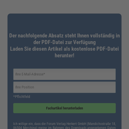
Der nachfolgende Absatz steht Ihnen vollständig in
der PDF-Datei zur Verfügung
Laden Sie diesen Artikel als kostenlose PDF-Datei
herunter!
*Pflichtfeld
Facharbeiter, Gärtner wie auch Privatpersonen müssen sich an die
Vorgaben halten, wann das Fällen und Schneiden von Bäumen erlaubt ist.
Neben Genehmigungen spielen die richtigen Grundlagen, etwa bei der Sicht-
Fachartikel herunterladen
und Baumkontrolle, eine zentrale Rolle. (Bild: © AK-DigiArt –
stock.adobe.com)
Ich willige ein, dass die Forum Verlag Herkert GmbH (Mandichostraße 18,
86504 Merching) meine im Rahmen des Downloads angegebenen Daten