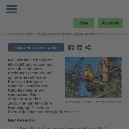
Sie sind hier:
Startseite
»
Fachwissen
»
Kommunales
»
Wann darf man Bäume
schneiden? Zeiträume und Verbote im Überblick
Wann darf man Bäume schneiden?
Shop
Akademie
Zeiträume und Verbote im Überblick
16.05.2024 | FMC – Online-Redaktion, Forum Verlag Herkert GmbH
Fachartikel jetzt herunterladen
Das Bundesnaturschutzgesetz
(BNatSchG) gibt vor, wann und
wie Laub-, Nadel- sowie
Obstbäume zu schneiden und
ggf. zu fällen sind. Wie bei
Hecken und Gebüschen
werden bei Verstößen hohe
Geldbußen verhängt. Doch
wann darf man Bäume
schneiden? In welchem
© Thomas Söllner – stock.adobe.com
Zeitraum genügen behördliche
Genehmigungen? In welchen
Fällen ist das Bäumeschneiden (nicht) verboten?
Inhaltsverzeichnis
Grundsätzlich: Wann darf man Bäume schneiden und fällen?