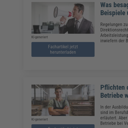
Was besag
Beispiele
Regelungen zur
Direktionsrech
Arbeitsleistun
KI-generiert
inwiefern der B
Fachartikel jetzt
herunterladen
Pflichten
Betriebe 
In der Ausbildu
sind im Berufs
erläutert. Abe
KI-generiert
Betriebe bei V