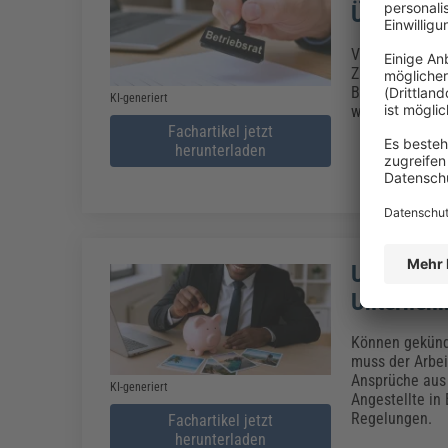
Übersicht 
Vom 1. März bi
Zusammenhang s
Betriebsrat be
KI-generiert
was passiert b
Fachartikel jetzt
herunterladen
Urlaubsab
Unterneh
Können gekündi
muss der Arbei
Ansprüche aus
KI-generiert
Angestellte in 
Regelungen.
Fachartikel jetzt
herunterladen