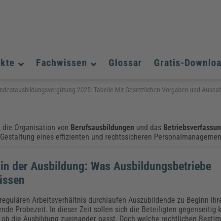
ukte
Fachwissen
Glossar
Gratis-Downlo
Assistenz und Office-Management
Assistenz und Office-Management
Assistenz und Office-Management
ndestausbildungsvergütung 2025: Tabelle Mit Gesetzlichen Vorgaben und Ausn
Weiterbildungen (AKADEMIE HERKERT)
Fac
Datenschutz und IT-Sicherheit
Datenschutz und IT-Sicherheit
We
Aushangpflichtige Gesetze & Vorschriften
Bauausführung
Be
B
, die Organisation von
Berufsausbildungen
und das
Betriebsverfassu
Führung und Management
Führung und Management
r Gestaltung eines effizienten und rechtssicheren Personalmanagemen
Gefahrstoffe & REACH
Datenschutz und IT-Sicherheit
Chemikalen & Gefahrstoffe
Immobilienwirtschaft
E
L
Künstliche Intelligenz
Künstliche Intelligenz
Fachpublikationen & Arbeitshilfen
Fac
 in der Ausbildung: Was Ausbildungsbetriebe
Weiterbildungen (AKADEMIE HERKERT)
We
Zoll und Export
Zoll und Export
Leitung, Organisation & Dokumentation
Organisation & Dokumentation
U
üssen
Führung und Management
regulären Arbeitsverhältnis durchlaufen Auszubildende zu Beginn ihr
Fachpublikationen & Arbeitshilfen
Fac
ende Probezeit. In dieser Zeit sollen sich die Beteiligten gegenseiti
Weiterbildungen (AKADEMIE HERKERT)
We
 ob die Ausbildung zueinander passt. Doch welche rechtlichen Best