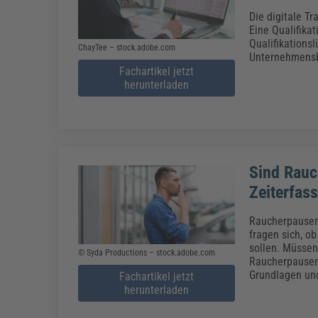
Die digitale Tr
Eine Qualifika
Qualifikationsl
ChayTee – stock.adobe.com
Unternehmensbe
Fachartikel jetzt
herunterladen
Sind Rauc
Zeiterfas
Raucherpausen 
fragen sich, o
sollen. Müssen
© Syda Productions – stock.adobe.com
Raucherpausen 
Grundlagen und
Fachartikel jetzt
herunterladen