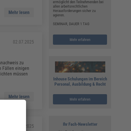
ermöglicht den Teilnehmenden bei
allen arbeitsrechtlichen
Herausforderungen sicher zu
Mehr lesen
agieren.
SEMINAR, DAUER 1 TAG
Mehr erfahren
02.07.2025
snachweis zu
n Fällen einigen
lichten müssen
Inhouse Schulungen im Bereich
Personal, Ausbildung & Recht
Mehr lesen
Mehr erfahren
Ihr Fach-Newsletter
30.06.2025