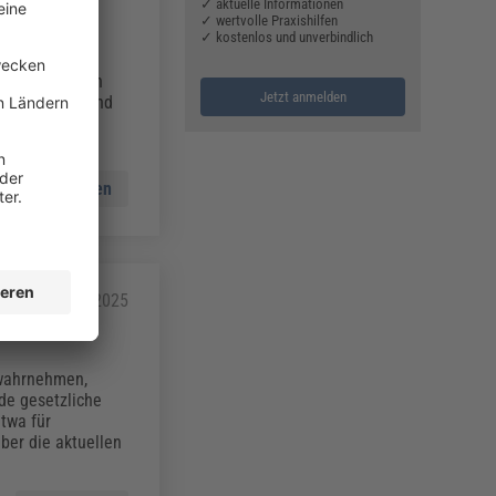
✓ aktuelle Informationen
✓ wertvolle Praxishilfen
✓ kostenlos und unverbindlich
 diesem
srecht für den
Jetzt anmelden
ingeschränkt und
Mehr lesen
21.05.2025
 wahrnehmen,
de gesetzliche
twa für
über die aktuellen