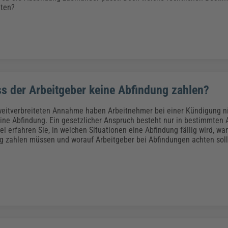
Klimaanpassung
Qualitätsmanagement
Praxismanagement, Abrechnung & Therapie
Q
hten?
Künstliche Intelligenz
Weiterbildungen (AKADEMIE HERKERT)
Fac
We
Feuerwehr
H
Kommunales
Zoll und Export
Recht, Sicherheit & Ordnung
V
Fachpublikationen & Arbeitshilfen
 der Arbeitgeber keine Abfindung zahlen?
Weiterbildungen (AKADEMIE HERKERT)
Zollverfahren & Zollvorschriften
eitverbreiteten Annahme haben Arbeitnehmer bei einer Kündigung n
ine Abfindung. Ein gesetzlicher Anspruch besteht nur in bestimmten
el erfahren Sie, in welchen Situationen eine Abfindung fällig wird, w
g zahlen müssen und worauf Arbeitgeber bei Abfindungen achten soll