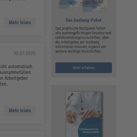
ualitätsmanagement, Hygiene & Arbeitsschutz
Personalmanagement
hpublikationen & Arbeitshilfen
Das Aushang-Paket
Mehr lesen
iterbildungen (AKADEMIE HERKERT)
Das praktische Buchpaket liefert
ausmeister & Haustechnik
alle aushangpflichtigen Gesetze und
Unfallverhütungsvorschriften, über
die Arbeitgeber per Aushang
ergaberecht
informieren müssen, ergänzt um
weitere wichtige Vorschriften.
30.07.2025
icht automatisch
Mehr erfahren
 Ausnahmefällen.
ann Arbeitgeber
ten.
Mehr lesen