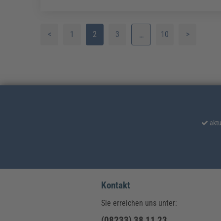
<
1
2
3
10
>
…
4
5
6
7
aktu
8
9
Kontakt
Sie erreichen uns unter:
(08233) 38 11 23