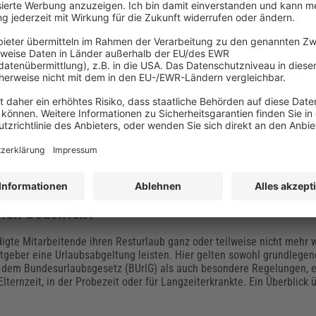
zu Einstellung, Arbeitszeit und Co.
s zum 31. Mai 2026 finden die nächsten Betriebsratswahlen statt. In
tellt sich häufig die Frage, bei welchen Themen ein Mitbestimmung
steht. Wann kann der Rat vollumfänglich mitentscheiden, wann nur e
ei einem Verstoß gegen diese Rechte?
geltung bei Kündigung: Was müssen
men beachten?
gte Mitarbeitende ihren Resturlaub ganz oder teilweise nicht mehr
tgeber eine Urlaubsabgeltung leisten. Hier gelten sowohl grundlegen
 dem Bundesurlaubsgesetz (BUrlG) als auch besondere Regelungen, e
Elternzeit, in der Probezeit oder für Langzeiterkrankte. Ein Überblick 