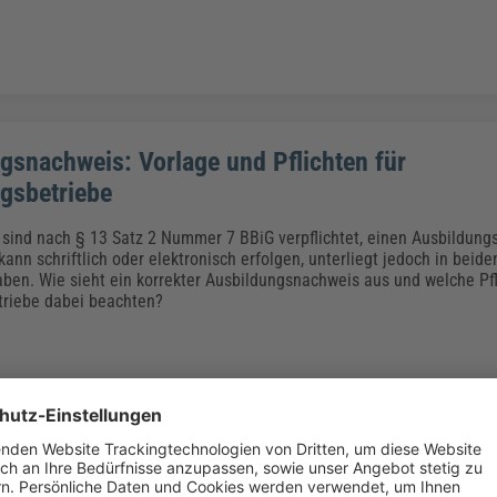
gsnachweis: Vorlage und Pflichten für
gsbetriebe
sind nach § 13 Satz 2 Nummer 7 BBiG verpflichtet, einen Ausbildung
kann schriftlich oder elektronisch erfolgen, unterliegt jedoch in beide
ben. Wie sieht ein korrekter Ausbildungsnachweis aus und welche Pf
triebe dabei beachten?
itbestimmungsrecht hat der Betriebsrat? –