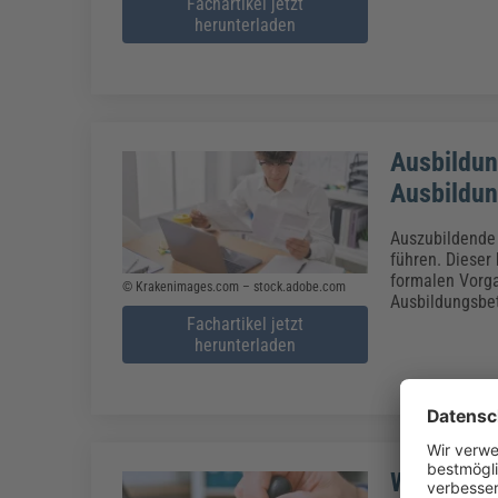
Fachartikel jetzt
herunterladen
Ausbildun
Ausbildun
Auszubildende 
führen. Dieser 
formalen Vorga
© Krakenimages.com – stock.adobe.com
Ausbildungsbe
Fachartikel jetzt
herunterladen
Welches M