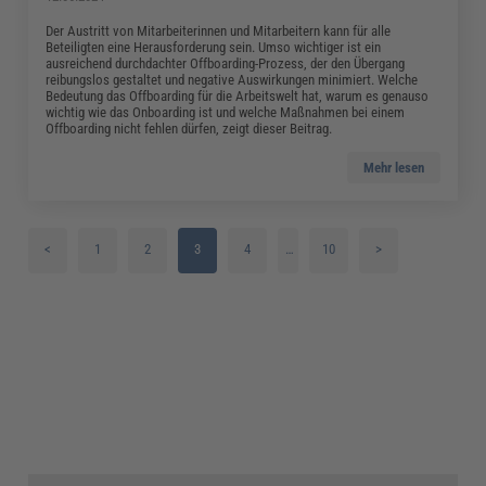
Der Austritt von Mitarbeiterinnen und Mitarbeitern kann für alle
Beteiligten eine Herausforderung sein. Umso wichtiger ist ein
ausreichend durchdachter Offboarding-Prozess, der den Übergang
reibungslos gestaltet und negative Auswirkungen minimiert. Welche
Bedeutung das Offboarding für die Arbeitswelt hat, warum es genauso
wichtig wie das Onboarding ist und welche Maßnahmen bei einem
Offboarding nicht fehlen dürfen, zeigt dieser Beitrag.
Mehr lesen
<
1
2
3
4
…
10
>
5
6
7