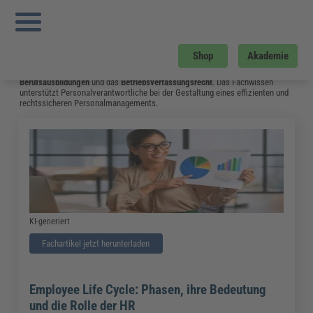
Sie sind hier:
Startseite
»
Fachwissen
»
Personalmanagement
»
Mindestausbildungsvergütung 2025: Tabelle Mit Gesetzlichen Vorgaben und
Ausnahmen
»
Seite 3
Personalmanagement
Shop
Akademie
Dieser Bereich informiert über das aktuelle
Arbeitsrecht
, die Organisation von
Berufsausbildungen
und das
Betriebsverfassungsrecht
. Das Fachwissen
unterstützt Personalverantwortliche bei der Gestaltung eines effizienten und
rechtssicheren Personalmanagements.
KI-generiert
Fachartikel jetzt herunterladen
Employee Life Cycle: Phasen, ihre Bedeutung
und die Rolle der HR