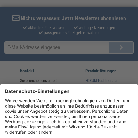
Nichts verpassen: Jetzt Newsletter abonnieren
aktuelles Fachwissen
wichtige Neuerungen
passgenaues Fachgebiet wählen
Kontakt
Produktlösungen
Sie erreichen uns unter:
FORUM Fachliteratur
AKADEMIE HERKERT
(08233) 38 11 23
Unsere Marken
service@forum-verlag.com
Mo-Do 07:30 - 17:00 Uhr
Fr 07:30 - 15:00 Uhr
Folgen Sie uns