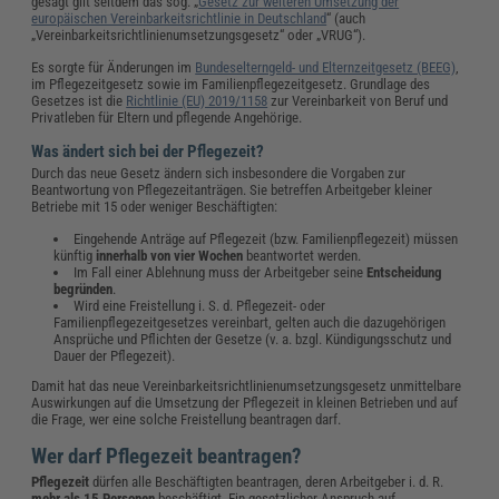
gesagt gilt seitdem das sog. „
Gesetz zur weiteren Umsetzung der
europäischen Vereinbarkeitsrichtlinie in Deutschland
“ (auch
„Vereinbarkeitsrichtlinienumsetzungsgesetz“ oder „VRUG“).
Es sorgte für Änderungen im
Bundeselterngeld- und Elternzeitgesetz (BEEG)
,
im Pflegezeitgesetz sowie im Familienpflegezeitgesetz. Grundlage des
Gesetzes ist die
Richtlinie (EU) 2019/1158
zur Vereinbarkeit von Beruf und
Privatleben für Eltern und pflegende Angehörige.
Was ändert sich bei der Pflegezeit?
Durch das neue Gesetz ändern sich insbesondere die Vorgaben zur
Beantwortung von Pflegezeitanträgen. Sie betreffen Arbeitgeber kleiner
Betriebe mit 15 oder weniger Beschäftigten:
Eingehende Anträge auf Pflegezeit (bzw. Familienpflegezeit) müssen
künftig
innerhalb von vier Wochen
beantwortet werden.
Im Fall einer Ablehnung muss der Arbeitgeber seine
Entscheidung
begründen
.
Wird eine Freistellung i. S. d. Pflegezeit- oder
Familienpflegezeitgesetzes vereinbart, gelten auch die dazugehörigen
Ansprüche und Pflichten der Gesetze (v. a. bzgl. Kündigungsschutz und
Dauer der Pflegezeit).
Damit hat das neue Vereinbarkeitsrichtlinienumsetzungsgesetz unmittelbare
Auswirkungen auf die Umsetzung der Pflegezeit in kleinen Betrieben und auf
die Frage, wer eine solche Freistellung beantragen darf.
Wer darf Pflegezeit beantragen?
Pflegezeit
dürfen alle Beschäftigten beantragen, deren Arbeitgeber i. d. R.
mehr als 15 Personen
beschäftigt. Ein gesetzlicher Anspruch auf