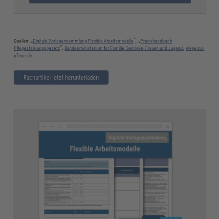
„
“, „
Quellen:
Digitale Vorlagensammlung Flexible Arbeitsmodelle
Praxishandbuch
“,
,
Pflegestärkungsgesetz
Bundesministerium für Familie, Senioren, Frauen und Jugend
wege-zur-
pflege.de
Fachartikel jetzt herunterladen