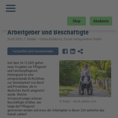
Sie sind hier:
Startseite
»
Fachwissen
»
Personalmanagement
»
Was gilt bei
Pflegezeit für Angehörige? – Vorgaben für Arbeitgeber und Beschäftigte
Was gilt bei Pflegezeit für
Shop
Akademie
Angehörige? – Vorgaben für
Arbeitgeber und Beschäftigte
26.05.2023 | T. Reddel – Online-Redaktion, Forum Verlag Herkert GmbH
Fachartikel jetzt herunterladen
Seit dem 24.12.2022 gelten
neue Vorgaben zur Pflegezeit
und Familienpflegezeit.
Hintergrund ist eine
entsprechende EU-Richtlinie
zur Vereinbarkeit von Beruf
und Privatleben, die in
deutsches Recht umgesetzt
wurde. Welche
Voraussetzungen müssen
© Katja – stock.adobe.com
Beschäftigte erfüllen, wie
lange darf Pflegezeit
genommen werden und muss der Arbeitgeber in dieser Zeit weiterhin das
Gehalt zahlen?