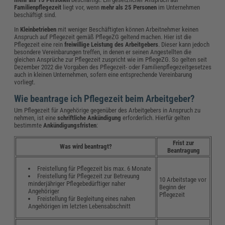
Familienpflegezeit
liegt vor, wenn
mehr als 25 Personen
im Unternehmen
beschäftigt sind.
In
Kleinbetrieben
mit weniger Beschäftigten können Arbeitnehmer keinen
Anspruch auf Pflegezeit gemäß PflegeZG geltend machen. Hier ist die
Pflegezeit eine rein
freiwillige Leistung des Arbeitgebers
. Dieser kann jedoch
besondere Vereinbarungen treffen, in denen er seinen Angestellten die
gleichen Ansprüche zur Pflegezeit zuspricht wie im PflegeZG. So gelten seit
Dezember 2022 die Vorgaben des Pflegezeit- oder Familienpflegezeitgesetzes
auch in kleinen Unternehmen, sofern eine entsprechende Vereinbarung
vorliegt.
Wie beantrage ich Pflegezeit beim Arbeitgeber?
Um Pflegezeit für Angehörige gegenüber des Arbeitgebers in Anspruch zu
nehmen, ist eine
schriftliche Ankündigung
erforderlich. Hierfür gelten
bestimmte
Ankündigungsfristen
:
Frist zur
Was wird beantragt?
Beantragung
Freistellung für Pflegezeit bis max. 6 Monate
Freistellung für Pflegezeit zur Betreuung
10 Arbeitstage vor
minderjähriger Pflegebedürftiger naher
Beginn der
Angehöriger
Pflegezeit
Freistellung für Begleitung eines nahen
Angehörigen im letzten Lebensabschnitt