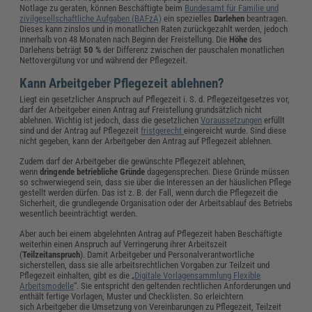
Notlage zu geraten, können Beschäftigte beim
Bundesamt für Familie und
zivilgesellschaftliche Aufgaben (BAFzA)
ein spezielles
Darlehen
beantragen.
Dieses kann zinslos und in monatlichen Raten zurückgezahlt werden, jedoch
innerhalb von 48 Monaten nach Beginn der Freistellung. Die
Höhe
des
Darlehens beträgt
50 %
der Differenz zwischen der pauschalen monatlichen
Nettovergütung vor und während der Pflegezeit.
Kann Arbeitgeber Pflegezeit ablehnen?
Liegt ein gesetzlicher Anspruch auf Pflegezeit i. S. d. Pflegezeitgesetzes vor,
darf der Arbeitgeber einen Antrag auf Freistellung grundsätzlich nicht
ablehnen. Wichtig ist jedoch, dass die gesetzlichen
Voraussetzungen
erfüllt
sind und der Antrag auf Pflegezeit
fristgerecht
eingereicht wurde. Sind diese
nicht gegeben, kann der Arbeitgeber den Antrag auf Pflegezeit ablehnen.
Zudem darf der Arbeitgeber die gewünschte Pflegezeit ablehnen,
wenn
dringende betriebliche Gründe
dagegensprechen. Diese Gründe müssen
so schwerwiegend sein, dass sie über die Interessen an der häuslichen Pflege
gestellt werden dürfen. Das ist z. B. der Fall, wenn durch die Pflegezeit die
Sicherheit, die grundlegende Organisation oder der Arbeitsablauf des Betriebs
wesentlich beeinträchtigt werden.
Aber auch bei einem abgelehnten Antrag auf Pflegezeit haben Beschäftigte
weiterhin einen Anspruch auf Verringerung ihrer Arbeitszeit
(
Teilzeitanspruch
). Damit Arbeitgeber und Personalverantwortliche
sicherstellen, dass sie alle arbeitsrechtlichen Vorgaben zur Teilzeit und
Pflegezeit einhalten, gibt es die „
Digitale Vorlagensammlung Flexible
Arbeitsmodelle
“. Sie entspricht den geltenden rechtlichen Anforderungen und
enthält fertige Vorlagen, Muster und Checklisten. So erleichtern
sich Arbeitgeber die Umsetzung von Vereinbarungen zu Pflegezeit, Teilzeit