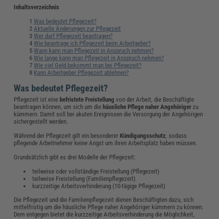
Inhaltsverzeichnis
Was bedeutet Pflegezeit?
Aktuelle Änderungen zur Pflegezeit
Wer darf Pflegezeit beantragen?
Wie beantrage ich Pflegezeit beim Arbeitgeber?
Wann kann man Pflegezeit in Anspruch nehmen?
Wie lange kann man Pflegezeit in Anspruch nehmen?
Wie viel Geld bekommt man bei Pflegezeit?
Kann Arbeitgeber Pflegezeit ablehnen?
Was bedeutet Pflegezeit?
Pflegezeit ist eine
befristete Freistellung
von der Arbeit, die Beschäftigte
beantragen können, um sich um die
häusliche Pflege naher Angehöriger
zu
kümmern. Damit soll bei akuten Ereignissen die Versorgung der Angehörigen
sichergestellt werden.
Während der Pflegezeit gilt ein besonderer
Kündigungsschutz
, sodass
pflegende Arbeitnehmer keine Angst um ihren Arbeitsplatz haben müssen.
Grundsätzlich gibt es drei Modelle der Pflegezeit:
teilweise oder vollständige Freistellung (Pflegezeit)
teilweise Freistellung (Familienpflegezeit)
kurzzeitige Arbeitsverhinderung (10-tägige Pflegezeit)
Die Pflegezeit und die Familienpflegezeit dienen Beschäftigten dazu, sich
mittelfristig um die häusliche Pflege naher Angehöriger kümmern zu können.
Dem entgegen bietet die kurzzeitige Arbeitsverhinderung die Möglichkeit,