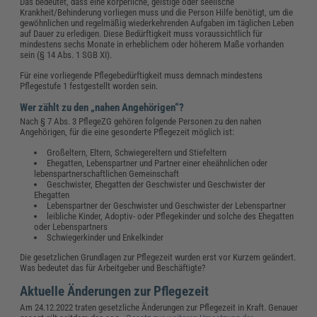
Das bedeutet, dass eine körperliche, geistige oder seelische
Krankheit/Behinderung vorliegen muss und die Person Hilfe benötigt, um die
gewöhnlichen und regelmäßig wiederkehrenden Aufgaben im täglichen Leben
auf Dauer zu erledigen. Diese Bedürftigkeit muss voraussichtlich für
mindestens sechs Monate in erheblichem oder höherem Maße vorhanden
sein (§ 14 Abs. 1 SGB XI).
Für eine vorliegende Pflegebedürftigkeit muss demnach mindestens
Pflegestufe 1 festgestellt worden sein.
Wer zählt zu den „nahen Angehörigen“?
Nach § 7 Abs. 3 PflegeZG gehören folgende Personen zu den nahen
Angehörigen, für die eine gesonderte Pflegezeit möglich ist:
Großeltern, Eltern, Schwiegereltern und Stiefeltern
Ehegatten, Lebenspartner und Partner einer eheähnlichen oder
lebenspartnerschaftlichen Gemeinschaft
Geschwister, Ehegatten der Geschwister und Geschwister der
Ehegatten
Lebenspartner der Geschwister und Geschwister der Lebenspartner
leibliche Kinder, Adoptiv- oder Pflegekinder und solche des Ehegatten
oder Lebenspartners
Schwiegerkinder und Enkelkinder
Die gesetzlichen Grundlagen zur Pflegezeit wurden erst vor Kurzem geändert.
Was bedeutet das für Arbeitgeber und Beschäftigte?
Aktuelle Änderungen zur Pflegezeit
Am 24.12.2022 traten gesetzliche Änderungen zur Pflegezeit in Kraft. Genauer