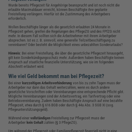
Wurde bereits Pflegezeit für Angehörige beansprucht und ist noch nicht die
erlaubte Maximaldauer erreicht, können Beschäftigte ihre geplante
Freistellung verlängern. Hierfür ist die Zustimmung des Arbeitgebers
erforderlich.
Wollen Beschäftigte länger als die gesetzlich erlaubten 24 Monate in
Pflegezeit gehen, greifen die Regelungen des PflegeZG und des FPfZG nicht
mehr. In diesem Fall sollten sich die Arbeitnehmer mit ihrem Arbeitgeber
absprechen. Ist es z. B. sinnvoll, eine generelle Teilzeitbeschäftigung zu
vereinbaren? Oder besteht die Möglichkeit eines unbezahlten Sonderurlaubs?
Hinweis
: Bei einer Freistellung, die über die gesetzliche Pflegezeit hinausgeht,
gilt kein Sonderkündigungsschutz mehr. Außerdem haben Beschäftigte keinen
Anspruch auf staatliche finanzielle Unterstützung, wie sie im folgenden
Abschnitt erläutert wird.
Wie viel Geld bekommt man bei Pflegezeit?
Bei einer
kurzzeitigen Arbeitsverhinderung
von bis zu zehn Tagen muss der
Arbeitgeber nur dann das Gehalt weiterzahlen, wenn es durch andere
gesetzliche Vorschriften oder Vereinbarungen eine entsprechende Pflicht gibt.
Mögliche Vereinbarungen sind der Arbeitsvertrag, ein Tarifvertrag oder eine
Betriebsvereinbarung. Zudem haben Beschäftigte Anspruch auf eine bezahlte
Pflegezeit, etwa durch § 616 BGB oder durch § 44a Abs. 3 SGB XI (sog.
Pflegeunterstützungsgeld).
Während einer
vollständigen
Freistellung zur Pflegezeit muss der
Arbeitgeber
kein Gehalt
zahlen (§ 3 PflegeZG).
Um während der Pflegezeit oder Familienpflegezeit finanziell nicht in eine