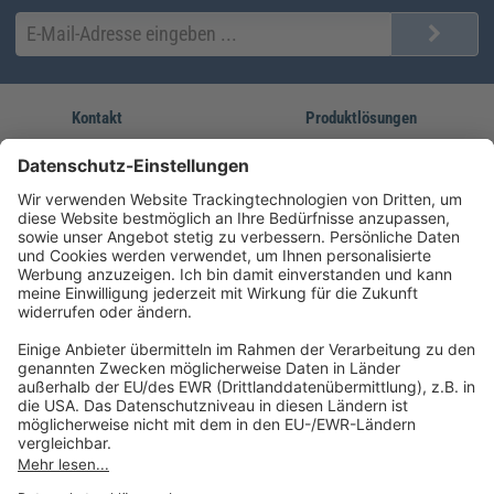
Kontakt
Produktlösungen
Sie erreichen uns unter:
FORUM Fachliteratur
AKADEMIE HERKERT
(08233) 38 11 23
Unsere Marken
service@forum-verlag.com
Mo-Do 07:30 - 17:00 Uhr
Fr 07:30 - 15:00 Uhr
Folgen Sie uns
Impressum