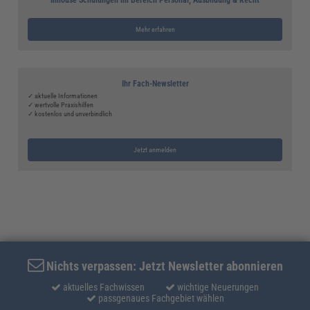
Inhouse Schulungen im Bereich Personal, Ausbildung & Recht
Mehr erfahren
Ihr Fach-Newsletter
✓ aktuelle Informationen
✓ wertvolle Praxishilfen
✓ kostenlos und unverbindlich
Jetzt anmelden
Nichts verpassen: Jetzt Newsletter abonnieren
aktuelles Fachwissen
wichtige Neuerungen
passgenaues Fachgebiet wählen