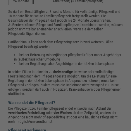
24 Monate
Arbeitszeit) (= Familienpflegezeit)
So darf ein Beschäftigter z. B. sechs Monate für vollständige Pflegezeit und
18 Monate für teilweise Familienpflegezeit freigestellt werden. Die
Gesamtdauer der Pflegezeit darf jedoch nie 24 Monate überschreiten.
Außerdem können Pflege- und Familienpflegezeit kombiniert werden, müssen
jedoch unmittelbar aneinander anschließen, wenn sie demselben
Pflegebedürftigen dienen.
Darüber hinaus kann nach dem Pflegezeitgesetz in zwei weiteren Fällen
Pflegezeit beantragt werden:
bei der Betreuung minderjähriger pflegebedürftiger naher Angehöriger
in (außer)häuslicher Umgebung
bei der Begleitung naher Angehöriger in der letzten Lebensphase
In beiden Fällen ist eine bis zu
dreimonatige
teilweise oder vollständige
Freistellung nach dem Pflegezeitgesetz möglich. Um die Leistung für eine
Begleitung in der letzten Lebensphase in Anspruch zu nehmen, muss kein
Pflegegrad vorliegen. Zudem muss die Begleitung nicht zwingend zu Hause
erfolgen, sondern darf auch in Hospizen, Krankenhäusern oder Pflegeheimen
stattfinden.
Wann endet die Pflegezeit?
Die Pflegezeit bzw. Familienpflegezeit endet entweder nach
Ablauf der
vereinbarten Freistellung
oder
vier Wochen
ab dem Zeitpunkt, an dem der
Angehörige nicht mehr pflegebedürftig ist oder eine häusliche Pflege nicht
mehr möglich/unzumutbar ist.
Pflegezeit verlängern