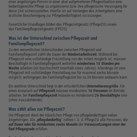
einer angehörigen Person in einer akut aufgetretenen Pflegesituation eine
bedarfsgerechte Pflege zu organisieren bzw. ihre pflegerische Versorgung für
diese Zeit sicherzustellen. Hierfür ist auf Verlangen des Arbeitgebers eine
ärztliche Bescheinigung zur Pflegebedürftigkeit vorzuzeigen.
Gesetzliche Grundlagen bilden das Pflegezeitgesetz (PflegeZG) sowie
das Familienpflegezeitgesetz (FPfZG).
Was ist der Unterschied zwischen Pflegezeit und
Familienpflegezeit?
Zu den wesentlichen Unterschieden zwischen Pflegezeit und
Familienpflegezeit zählt die Dauer der
Mindestarbeitszeit
. Während bei
Pflegezeit eine vollständige Freistellung von der Arbeit möglich ist, müssen
Beschäftigte in Familienpflegezeit weiterhin
mindestens 15 Stunden pro
Woche
arbeiten (im Durchschnitt innerhalb eines Jahres). Allerdings ist eine
Pflegezeit mit vollständiger Freistellung nur für maximal sechs Monate
möglich, wohingegen die Familienpflegezeit bis zu 24 Monate andauern kann.
Ein weiterer Unterschied liegt in der erforderlichen
Unternehmensgröße
. Für
einen Anspruch auf
Pflegezeit
müssen mindestens
16 Personen
im Betrieb
arbeiten, bei
Familienpflegezeit
müssen es mindestens
26 Beschäftigte
sein
(ohne Auszubildende).
Was zählt alles zur Pflegezeit?
Die Pflegezeit dient der häuslichen Pflege von pflegebedürftigen nahen
Angehörigen. Als „
pflegebedürftig
“ zählen i. S. d. PflegeZG alle Personen, die
auf Dauer oder für mindestens sechs Monate
die
Voraussetzungen einer der
fünf Pflegegrade
erfüllen.