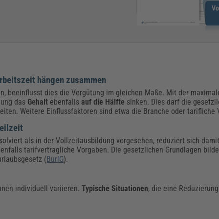
 Arbeitszeit hängen zusammen
n, beeinflusst dies die Vergütung im gleichen Maße. Mit der maxima
ldung das
Gehalt
ebenfalls
auf die Hälfte
sinken. Dies darf die gesetz
eiten. Weitere Einflussfaktoren sind etwa die Branche oder tarifliche
eilzeit
viert als in der Vollzeitausbildung vorgesehen, reduziert sich dami
nfalls tarifvertragliche Vorgaben. Die gesetzlichen Grundlagen bilde
urlaubsgesetz (
BurlG
).
nnen individuell variieren.
Typische Situationen
, die eine Reduzierung