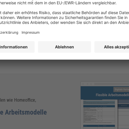
er beruflichen an die persönliche Situation der Auszubildenden. Lieg
Teilzeit absolviert werden.
enden Rechtsgrundlagen für eine Ausbildung – in Teilzeit wie auch in
enzwerte listet das Bundesministerium für Bildung und Forschung (
BM
ungsdauer
g
len wie Homeoffice,
le Arbeitsmodelle