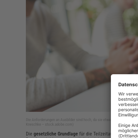
Die Anforderungen an Ausbilder sind hoch, da sie etwa mit den rechtlich
Kneschke – stock.adobe.com)
Die
gesetzliche
Grundlage
für die Teilzeitausbildung in