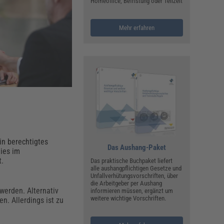
ualitätsmanagement, Hygiene & Arbeitsschutz
Homeoffice, Befristung oder Teilzeit
Personalmanagement
Mehr erfahren
hpublikationen & Arbeitshilfen
iterbildungen (AKADEMIE HERKERT)
ausmeister & Haustechnik
ergaberecht
in berechtigtes
Das Aushang-Paket
ies im
t.
Das praktische Buchpaket liefert
alle aushangpflichtigen Gesetze und
Unfallverhütungsvorschriften, über
die Arbeitgeber per Aushang
werden. Alternativ
informieren müssen, ergänzt um
weitere wichtige Vorschriften.
en. Allerdings ist zu