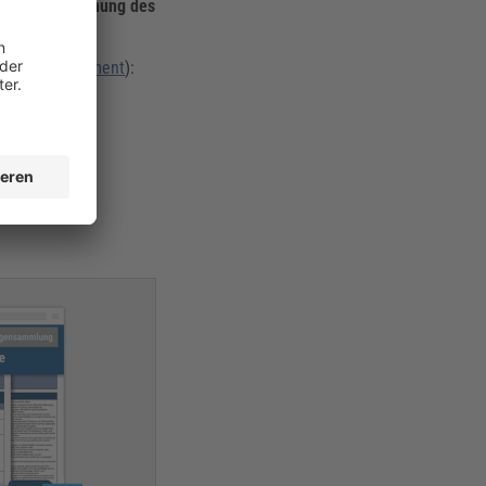
t die
Zustimmung des
 Vollzeit – im
BF, PDF-Dokument
):