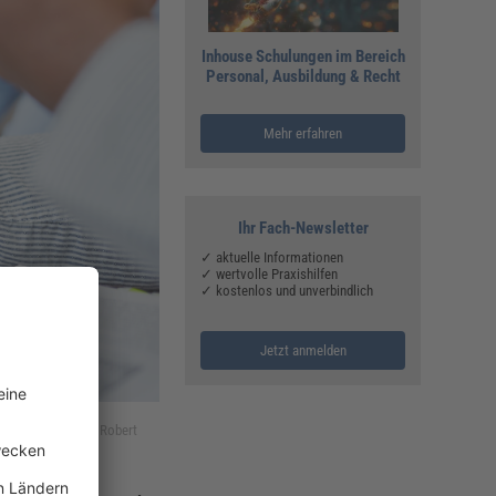
Inhouse Schulungen im Bereich
Personal, Ausbildung & Recht
Mehr erfahren
Ihr Fach-Newsletter
✓ aktuelle Informationen
✓ wertvolle Praxishilfen
✓ kostenlos und unverbindlich
Jetzt anmelden
n müssen. (Bild: © Robert
Gesetze zur