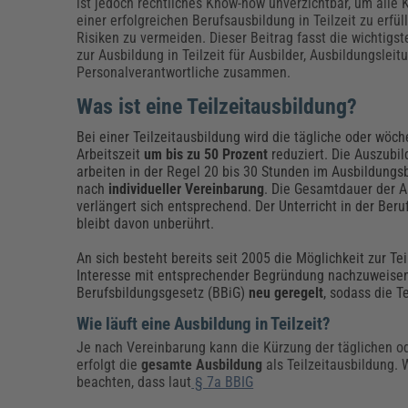
Erneuerbare Energien
Geschäftsführung
Pflegeleitung & Pflegepraxis
ist jedoch rechtliches Know-how unverzichtbar, um alle K
einer erfolgreichen Berufsausbildung in Teilzeit zu erfül
Energie & Umwelt
Führung & Management
Gesundheit & Pflege
Kommunales
Risiken zu vermeiden. Dieser Beitrag fasst die wichtigs
zur Ausbildung in Teilzeit für Ausbilder, Ausbildungslei
Fachpublikationen & Arbeitshilfen
Personalverantwortliche zusammen.
Weiterbildungen (AKADEMIE HERKERT)
Bauhof
Künstliche Intelligenz
Personalwesen
Was ist eine Teilzeitausbildung?
Bau, Immobilien & Gebäudemanagement
Personal, Ausbildung & Recht
Reisekosten und Finanzen
Grünflächen
Bei einer Teilzeitausbildung wird die tägliche oder wöch
Weiterbildungen (AKADEMIE HERKERT)
Arbeitszeit
um bis zu 50 Prozent
reduziert. Die Auszubi
Verkehrsrecht
arbeiten in der Regel 20 bis 30 Stunden im Ausbildungsb
Reisekosten & Finanzen
Zollabwicklung & Exportabwicklung
nach
individueller Vereinbarung
. Die Gesamtdauer der 
Zoll & Export
verlängert sich entsprechend. Der Unterricht in der Beru
bleibt davon unberührt.
An sich besteht bereits seit 2005 die Möglichkeit zur Te
Interesse mit entsprechender Begründung nachzuweisen,
Berufsbildungsgesetz (BBiG)
neu geregelt
, sodass die T
Wie läuft eine Ausbildung in Teilzeit?
Je nach Vereinbarung kann die Kürzung der täglichen 
erfolgt die
gesamte Ausbildung
als Teilzeitausbildung. W
beachten, dass laut
§ 7a BBIG