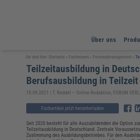
Über uns
Prod
Arbeitsschutz
Arbeitsschutz
Arbeitsschutz
Sie sind hier:
Startseite
»
Fachwissen
»
Personalmanagement
»
Te
Teilzeitausbildung in Deuts
Fachpublikationen & Arbeitshilfen
Bildung und Erziehung
Bildung und Erziehung
Weiterbildungen (AKADEMIE HERKERT)
Berufsausbildung in Teilzeit
Arbeitssicherheit & Gesundheitsschutz
Assistenz & Office-Management
Baurecht & Architektenrecht
Energie und Umwelt
Energie und Umwelt
Arbeitsschutz & Brandschutz
Bau, Immobilien & Gebäudemanagement
Bildung und Erziehung
Brandschutz
Energieoptimiertes & klimaneutrales Bauen
10.09.2021 | T. Reddel – Online-Redaktion, FORUM V
Kommunales
Kommunales
Fachpublikationen & Arbeitshilfen
Nachhaltiges Planen
Fachartikel jetzt herunterladen
Reisekosten und Finanzen
Reisekosten und Finanzen
Kinderschutz, Jugendhilfe & Inklusion
Datenschutz & IT-Recht
Elektrosicherheit
Datenschutz & IT-Sicherheit
Elektrosicherheit & Elektrotechnik
Energie und Umwelt
Seit 2020 besteht für alle Auszubildenden die Option zu
Fachpublikationen & Arbeitshilfen
Teilzeitausbildung in Deutschland. Zentrale Voraussetzu
Zustimmung des Ausbildungsbetriebes. Für den Ausbild
Weiterbildungen (AKADEMIE HERKERT)