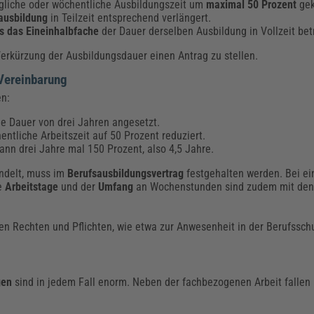
tägliche oder wöchentliche Ausbildungszeit um
maximal 50 Prozent
gek
ausbildung
in Teilzeit entsprechend verlängert.
s das Eineinhalbfache
der Dauer derselben Ausbildung in Vollzeit bet
Verkürzung der Ausbildungsdauer einen Antrag zu stellen.
 Vereinbarung
en:
ine Dauer von drei Jahren angesetzt.
ntliche Arbeitszeit auf 50 Prozent reduziert.
ann drei Jahre mal 150 Prozent, also 4,5 Jahre.
andelt, muss im
Berufsausbildungsvertrag
festgehalten werden. Bei ei
ie
Arbeitstage
und der
Umfang
an Wochenstunden sind zudem mit den
n Rechten und Pflichten, wie etwa zur Anwesenheit in der Berufsschul
gen
sind in jedem Fall enorm. Neben der fachbezogenen Arbeit fallen 