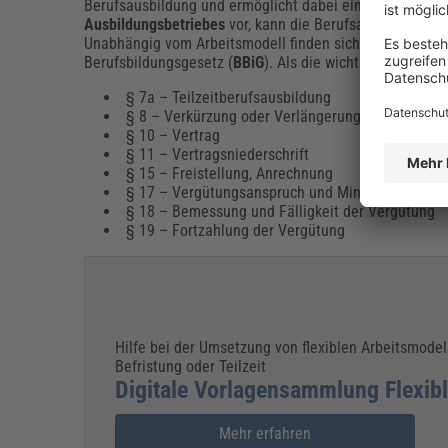
Berufsausbildung und ermöglicht dabei eine Anpassung d
Ausbildungsbetriebes
vor, kann die Berufsausbildung in 
Unabhängig vom Arbeitsmodell finden sich die entscheid
Berufsbildungsgesetz (
BBiG
). Als die wichtigsten Refer
§ 7a – Teilzeitberufsausbildung
§ 8 – Verkürzung oder Verlängerung der Ausbild
§ 10 – Vertrag
§ 11 – Vertragsniederschrift
§ 15 – Freistellung, Anrechnung
§ 17 – Vergütungsanspruch und Mindestvergütun
§ 18 – Bemessung und Fälligkeit der Vergütung
§ 19 – Fortzahlung der Vergütung
Hilfe bei der Umsetzung von flexiblen Arbeitsmodel
Befristung oder Teilzeit
Digitale Vorlagensammlung Flexib
Mehr erfahren