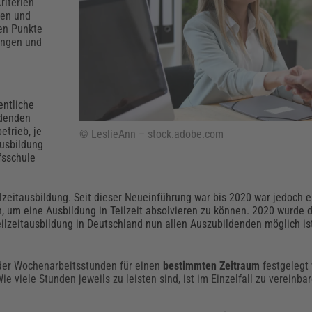
Klimaanpassung
Qualitätsmanagement
Praxismanagement, Abrechnung & Therapie
Q
riterien
len und
Künstliche Intelligenz
ten Punkte
tungen und
Weiterbildungen (AKADEMIE HERKERT)
Fac
We
Feuerwehr
H
Kommunales
Zoll und Export
Recht, Sicherheit & Ordnung
V
entliche
Fachpublikationen & Arbeitshilfen
ldenden
etrieb, je
Weiterbildungen (AKADEMIE HERKERT)
© LeslieAnn – stock.adobe.com
Zollverfahren & Zollvorschriften
Ausbildung
fsschule
ilzeitausbildung. Seit dieser Neueinführung war bis 2020 war jedoch e
 um eine Ausbildung in Teilzeit absolvieren zu können. 2020 wurde d
eilzeitausbildung in Deutschland nun allen Auszubildenden möglich is
oder Wochenarbeitsstunden für einen
bestimmten Zeitraum
festgelegt 
ie viele Stunden jeweils zu leisten sind, ist im Einzelfall zu vereinbar