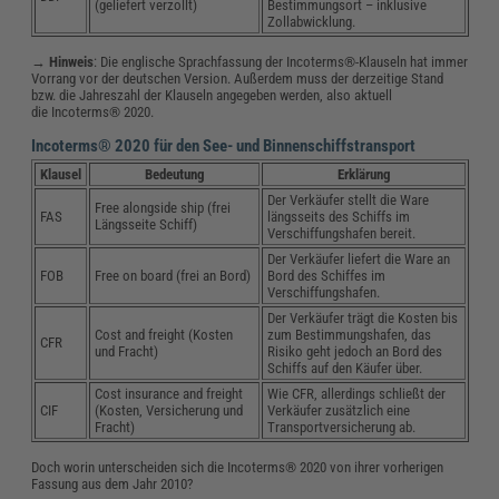
(geliefert verzollt)
Bestimmungsort – inklusive
Zollabwicklung.
→
Hinweis
: Die englische Sprachfassung der Incoterms®-Klauseln hat immer
Vorrang vor der deutschen Version. Außerdem muss der derzeitige Stand
bzw. die Jahreszahl der Klauseln angegeben werden, also aktuell
die Incoterms® 2020.
Incoterms® 2020 für den See- und Binnenschiffstransport
Klausel
Bedeutung
Erklärung
Der Verkäufer stellt die Ware
Free alongside ship (frei
FAS
längsseits des Schiffs im
Längsseite Schiff)
Verschiffungshafen bereit.
Der Verkäufer liefert die Ware an
FOB
Free on board (frei an Bord)
Bord des Schiffes im
Verschiffungshafen.
Der Verkäufer trägt die Kosten bis
Cost and freight (Kosten
zum Bestimmungshafen, das
CFR
und Fracht)
Risiko geht jedoch an Bord des
Schiffs auf den Käufer über.
Cost insurance and freight
Wie CFR, allerdings schließt der
CIF
(Kosten, Versicherung und
Verkäufer zusätzlich eine
Fracht)
Transportversicherung ab.
Doch worin unterscheiden sich die Incoterms® 2020 von ihrer vorherigen
Fassung aus dem Jahr 2010?