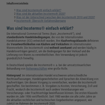
Inhaltsverzeichnis
Was sind Incoterms® einfach erklärt?
Was sind die aktuellen Incoterms® 2020?
Was ist der Unterschied zwischen den Incoterms® 2010 und 2020?
Incoterms®: Übersicht Gefahrenübergang
Was sind Incoterms® einfach erklärt?
Die International Commercial Terms (kurz „Incoterms®“), sind
standardisierte Handelsbedingungen
, die von der Internationalen
Handelskammer (ICC) entwickelt wurden. Ihre
Kaufvertragsklauseln
definieren
die
Verantwortlichkeiten von Käufern und Verkäufern
im internationalen
Warenverkehr. Die Incoterms® sind
weltweit anerkannt
und werden häufig in
Handelsverträgen genutzt, um die Bedingungen für den Verkauf und die
Lieferung von Waren zu vereinheitlichen. Ihre Verwendung ist jedoch
grundsätzlich freiwillig.
In Deutschland spielen die Incoterms® v. a. bei der umsatzsteuerlichen
Behandlung von
Reihengeschäften
eine große Rolle.
Hintergrund
: Im internationalen Handel erschweren unterschiedliche
Rechtsauffassungen, Handelsgewohnheiten und Sprachen die Abwicklung von
Kaufverträgen. Um diesen Vorgang zu vereinfachen, wurden die Incoterms®
geschaffen. Sie bestimmen z. B. Vorgaben zu Kosten, Versicherung, Zoll und
Fracht, wodurch die Incoterms® auch andere Vereinbarungen wie
Versicherungs- oder Frachtverträge beeinflussen können. Die ersten Klauseln
wurden im Jahr 1936 veröffentlicht. Seit 1980 werden sie alle zehn Jahre an
die aktuellen rechtlichen und technischen Gegebenheiten angepasst, wie
zuletzt im Rahmen der Incoterms® 2020.