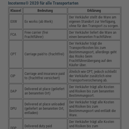
Incoterms® 2020 für alle Transportarten
Klausel
Bedeutung
Erklärung
Der Verkäufer stellt die Ware am
EXW
Ex works (ab Werk)
eigenen Standort zur Verfügung,
ohne für den Transport zu sorgen.
Free carrier (frei
Der Verkäufer liefert die Ware an
FCA
Frachtführer)
einen benannten Frachtführer.
Der Verkäufer trägt die
Transportkosten bis zum
Bestimmungsort, allerdings geht
CPT
Carriage paid to (frachtfrei)
das Risiko beim
Frachtführerübergang auf den
Käufer über.
Ähnlich wie CPT, jedoch schließt
Carriage and insurance paid
CIP
der Verkäufer zusätzlich eine
to (frachtfrei versichert)
Transportversicherung ab.
Der Verkäufer trägt alle Kosten
Delivered at place (geliefert
DAP
und Risiken bis zum benannten
an benannten Ort)
Bestimmungsort.
Der Verkäufer trägt alle Kosten
Delivered at place unloaded
und Risiken bis zum
DPU
(geliefert an benannten Ort,
Bestimmungsort und entlädt die
entladen)
Ware.
Der Verkäufer trägt alle Kosten
Delivered duty paid
und Risiken bis zum
DDP