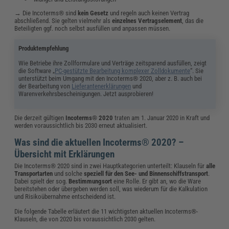
→ Die Incoterms® sind
kein Gesetz
und regeln auch keinen Vertrag
abschließend. Sie gelten vielmehr als
einzelnes Vertragselement
, das die
Beteiligten ggf. noch selbst ausfüllen und anpassen müssen.
Produktempfehlung
Wie Betriebe ihre Zollformulare und Verträge zeitsparend ausfüllen, zeigt
die Software „
PC-gestützte Bearbeitung komplexer Zolldokumente
“. Sie
unterstützt beim Umgang mit den Incoterms® 2020, aber z. B. auch bei
der Bearbeitung von
Lieferantenerklärungen
und
Warenverkehrsbescheinigungen. Jetzt ausprobieren!
Die derzeit gültigen
Incoterms® 2020
traten am 1. Januar 2020 in Kraft und
werden voraussichtlich bis 2030 erneut aktualisiert.
Was sind die aktuellen Incoterms® 2020? –
Übersicht mit Erklärungen
Die Incoterms® 2020 sind in zwei Hauptkategorien unterteilt: Klauseln für
alle
Transportarten
und solche
speziell für den See- und Binnenschiffstransport
.
Dabei spielt der sog.
Bestimmungsort
eine Rolle. Er gibt an, wo die Ware
bereitstehen oder übergeben werden soll, was wiederum für die Kalkulation
und Risikoübernahme entscheidend ist.
Die folgende Tabelle erläutert die 11 wichtigsten aktuellen Incoterms®-
Klauseln, die von 2020 bis voraussichtlich 2030 gelten.