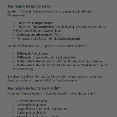
Was regeln die Incoterms®?
Incoterms® regeln folgende Bereiche im grenzüberschreitenden
Warenverkehr:
Träger der
Transportkosten
Träger des
Transportrisikos
(Beschädigung, Verlust) und wer bis zu
welchem Ort dafür verantwortlich ist
Lieferung und Abnahme
der Ware
Verantwortliche Person für die
Lieferdokumente
Daraus ergeben sich vier Gruppen von Incoterms®-Klauseln:
E-Klausel
: Abholklausel
F-Klauseln
: Transportkosten trägt der Käufer
C-Klauseln
: Lieferant übernimmt Frachtkosten und Versicherung
D-Klauseln
: Lieferant übernimmt alle Kosten und Risiken bis zum Ort
der Anlieferung
Gleichzeitig sollten international tätige Unternehmen wissen, für welche
Zwecke sie die Incoterms® 2020 nicht nutzen können.
Was regeln die Incoterms® nicht?
Folgende Themen werden im Zuge der Incoterms® nicht behandelt:
Eigentumsübertragung
Zahlungsbedingungen
Anwendbares Recht und Gerichtsstand
Haftungsausschlüsse
Mängel und Leistungsstörungen