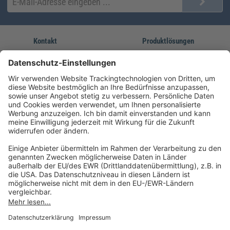
Kontakt
Produktlösungen
Sie erreichen uns unter:
FORUM Fachliteratur
AKADEMIE HERKERT
(08233) 38 11 23
Unsere Marken
service@forum-verlag.com
Mo-Do 07:30 - 17:00 Uhr
Fr 07:30 - 15:00 Uhr
Folgen Sie uns
Impressum
Datenschutz