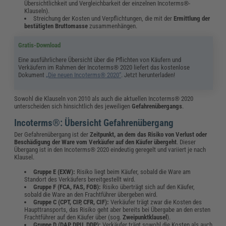
Übersichtlichkeit und Vergleichbarkeit der einzelnen Incoterms®-
Klauseln).
Streichung der Kosten und Verpflichtungen, die mit der
Ermittlung der
bestätigten Bruttomasse
zusammenhängen.
Gratis-Download
Eine ausführlichere Übersicht über die Pflichten von Käufern und
Verkäufern im Rahmen der Incoterms® 2020 liefert das kostenlose
Dokument
„Die neuen Incoterms® 2020“
. Jetzt herunterladen!
Sowohl die Klauseln von 2010 als auch die aktuellen Incoterms® 2020
unterscheiden sich hinsichtlich des jeweiligen
Gefahrenübergangs
.
Incoterms®: Übersicht Gefahrenübergang
Der Gefahrenübergang ist der
Zeitpunkt, an dem das Risiko von Verlust oder
Beschädigung der Ware vom Verkäufer auf den Käufer übergeht
. Dieser
Übergang ist in den Incoterms® 2020 eindeutig geregelt und variiert je nach
Klausel.
Gruppe E (EXW):
Risiko liegt beim Käufer, sobald die Ware am
Standort des Verkäufers bereitgestellt wird.
Gruppe F (FCA, FAS, FOB):
Risiko überträgt sich auf den Käufer,
sobald die Ware an den Frachtführer übergeben wird.
Gruppe C (CPT, CIP, CFR, CIF):
Verkäufer trägt zwar die Kosten des
Haupttransports, das Risiko geht aber bereits bei Übergabe an den ersten
Frachtführer auf den Käufer über (sog.
Zweipunktklausel
).
Gruppe D (DAP, DPU, DDP):
Verkäufer trägt sowohl die Kosten als auch