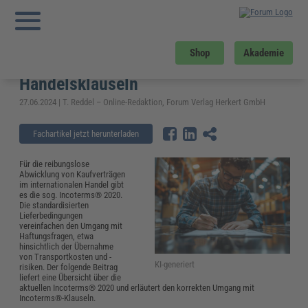
Sie sind hier:
Startseite
»
Fachwissen
»
Zoll und Export
»
Incoterms® 2020:
Übersicht und Erklärung der aktuellen Handelsklauseln
Incoterms® 2020: Übersicht und
Shop
Akademie
Erklärung der aktuellen
Handelsklauseln
27.06.2024 | T. Reddel – Online-Redaktion, Forum Verlag Herkert GmbH
Fachartikel jetzt herunterladen
Für die reibungslose
Abwicklung von Kaufverträgen
im internationalen Handel gibt
es die sog. Incoterms® 2020.
Die standardisierten
Lieferbedingungen
vereinfachen den Umgang mit
Haftungsfragen, etwa
hinsichtlich der Übernahme
von Transportkosten und -
KI-generiert
risiken. Der folgende Beitrag
liefert eine Übersicht über die
aktuellen Incoterms® 2020 und erläutert den korrekten Umgang mit
Incoterms®-Klauseln.