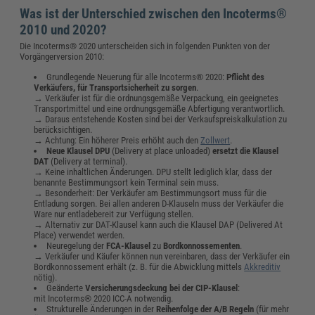
Was ist der Unterschied zwischen den Incoterms®
2010 und 2020?
Die Incoterms® 2020 unterscheiden sich in folgenden Punkten von der
Vorgängerversion 2010:
Grundlegende Neuerung für alle Incoterms® 2020:
Pflicht des
Verkäufers, für Transportsicherheit zu sorgen
.
→ Verkäufer ist für die ordnungsgemäße Verpackung, ein geeignetes
Transportmittel und eine ordnungsgemäße Abfertigung verantwortlich.
→ Daraus entstehende Kosten sind bei der Verkaufspreiskalkulation zu
berücksichtigen.
→ Achtung: Ein höherer Preis erhöht auch den
Zollwert
.
Neue Klausel DPU
(Delivery at place unloaded)
ersetzt die Klausel
DAT
(Delivery at terminal).
→ Keine inhaltlichen Änderungen. DPU stellt lediglich klar, dass der
benannte Bestimmungsort kein Terminal sein muss.
→ Besonderheit: Der Verkäufer am Bestimmungsort muss für die
Entladung sorgen. Bei allen anderen D-Klauseln muss der Verkäufer die
Ware nur entladebereit zur Verfügung stellen.
→ Alternativ zur DAT-Klausel kann auch die Klausel DAP (Delivered At
Place) verwendet werden.
Neuregelung der
FCA-Klausel
zu
Bordkonnossementen
.
→ Verkäufer und Käufer können nun vereinbaren, dass der Verkäufer ein
Bordkonnossement erhält (z. B. für die Abwicklung mittels
Akkreditiv
nötig).
Geänderte
Versicherungsdeckung bei der CIP-Klausel
:
mit Incoterms® 2020 ICC-A notwendig.
Strukturelle Änderungen in der
Reihenfolge der A/B Regeln
(für mehr