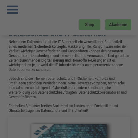
Sie sind hier:
Startseite
»
Gratis-Downloads
»
Datenschutz und IT-Sicherheit
»
Muster Einer Datenschutzerklärung für Internetauftritte
Gratis-Download
Shop
Akademie
Datenschutz und IT-Sicherheit
Neben dem Datenschutz ist die IT-Sicherheit ein wesentlicher Bestandteil
eines
modernen Sicherheitskonzepts
. Hackerangriffe, Ransomware oder der
Verlust wichtiger Geschäftsdaten und Kundendaten können den gesamten
Geschäftsbetrieb lahmlegen und immense Kosten verursachen. Und gerade in
Zeiten zunehmender
Digitalisierung und Homeoffice-Lösungen
ist es
wichtiger denn je, sowohl die
IT-Infrastruktur
als auch personenbezogene
Daten optimal zu schützen.
Jedoch sind die Themen Datenschutz und IT-Sicherheit komplex und
unterliegen ständigen Veränderungen. Neue Gesetzesvorgaben, technische
Innovationen und steigende Cyberrisiken erfordern kontinuierliche
Weiterbildung von Datenschutzbeauftragten, Datenschutzkoordinatoren und
Geschäftsführern.
Entdecken Sie unser breites Sortiment an kostenlosen Fachartikel und
Glossarbeiträgen zu Datenschutz und IT-Sicherheit!