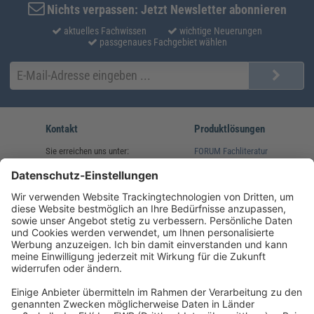
Nichts verpassen: Jetzt Newsletter abonnieren
aktuelles Fachwissen
wichtige Neuerungen
passgenaues Fachgebiet wählen
Kontakt
Produktlösungen
Sie erreichen uns unter:
FORUM Fachliteratur
AKADEMIE HERKERT
(08233) 38 11 23
Unsere Marken
service@forum-verlag.com
Mo-Do 07:30 - 17:00 Uhr
Fr 07:30 - 15:00 Uhr
Folgen Sie uns