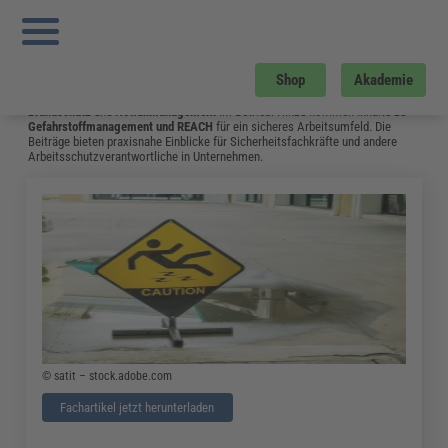
Sie sind hier:
Startseite
»
Fachwissen
»
Arbeitsschutz
»
Asr A2.2 „maßnahmen
Gegen Brände“ Erschienen – Aktueller Stand 2021
»
Seite 20
Arbeitsschutz
Shop
Akademie
Hier gibt es aktuelles Fachwissen zu Themen wie
Arbeitssicherheit
,
Brandschutz
und
Notfallmanagement
im Betrieb. Hinzu kommen Inhalte zu
Gefahrstoffmanagement
und
REACH
für ein sicheres Arbeitsumfeld. Die
Beiträge bieten praxisnahe Einblicke für Sicherheitsfachkräfte und andere
Arbeitsschutzverantwortliche in Unternehmen.
© satit – stock.adobe.com
Fachartikel jetzt herunterladen