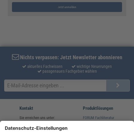
Jetzt anmelden
Nichts verpassen: Jetzt Newsletter abonnieren
aktuelles Fachwissen
wichtige Neuerungen
passgenaues Fachgebiet wählen
Kontakt
Produktlösungen
Sie erreichen uns unter:
FORUM Fachliteratur
AKADEMIE HERKERT
(08233) 38 11 23
Unsere Marken