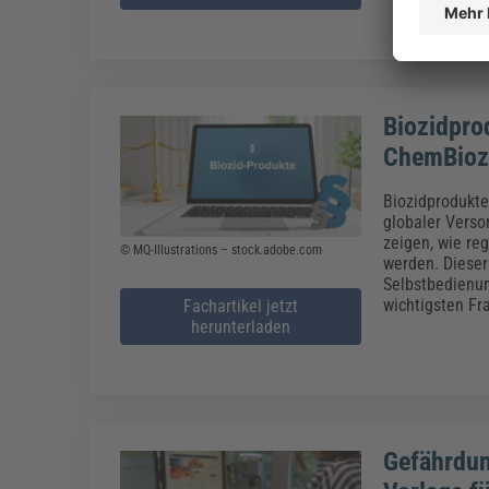
Biozidpro
ChemBioz
Biozidprodukte
globaler Vers
zeigen, wie r
© MQ-Illustrations – stock.adobe.com
werden. Dieser
Selbstbedienun
wichtigsten Fr
Fachartikel jetzt
herunterladen
Gefährdun