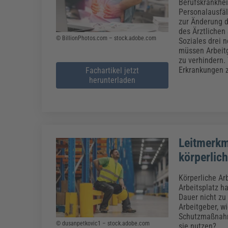
Erneuerbare Energien
Geschäftsführung
Pflegeleitung & Pflegepraxis
Berufskrankhei
Personalausfäl
Energie & Umwelt
Führung & Management
Gesundheit & Pflege
Kommunales
zur Änderung d
des Ärztlichen
Fachpublikationen & Arbeitshilfen
© BillionPhotos.com – stock.adobe.com
Soziales drei 
Weiterbildungen (AKADEMIE HERKERT)
müssen Arbeit
Bauhof
Künstliche Intelligenz
Personalwesen
zu verhindern.
Bau, Immobilien & Gebäudemanagement
Personal, Ausbildung & Recht
Reisekosten und Finanzen
Erkrankungen z
Fachartikel jetzt
Grünflächen
herunterladen
Weiterbildungen (AKADEMIE HERKERT)
Verkehrsrecht
Reisekosten & Finanzen
Zollabwicklung & Exportabwicklung
Zoll & Export
Leitmerkm
körperlic
Körperliche Ar
Arbeitsplatz h
Dauer nicht zu 
Arbeitgeber, w
Schutzmaßnahme
© dusanpetkovic1 – stock.adobe.com
sie nutzen?