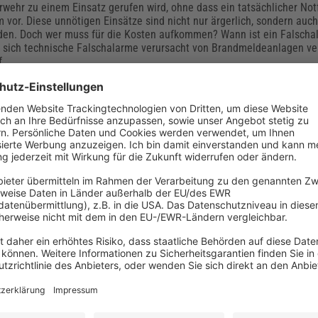
wehr zu einem Einsatz gerufen wird, ohne dass ein tatsächlicher Notfa
m vor. Diese unnötigen Einsätze sind nicht nur ärgerlich, sondern auc
en. Doch wer muss für die Kosten aufkommen? Wann ist ein Falschal
 sich technische Falschalarme verursacht von Brandmeldeanlagen ve
f.
: Änderungen und aktuelle Anforderungen an
tsrelevante MSR-Einrichtungen
ffung von Arbeitsmitteln spielen deren sicherheitsrelevante Mess-, S
ngen (MSR-Einrichtungen) eine wesentliche Rolle. Das erkannte auch 
eit und konzipierte eine eigene Technische Regel – die TRBS 1115, di
eändert und um Aufzugsanlagen erweitert wurde. Worauf müssen Arb
zung und Instandhaltung von sicherheitsrelevanten MSR-Einrichtung