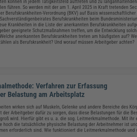
Klimaanpassung
Qualitätsmanagement
Praxismanagement, Abrechnung & Therapie
Q
ten können in jedem Tätigkeitsfeld auftreten und zu langanhaltenden
len führen. So werden mit der am 1. April 2025 in Kraft tretenden S
Künstliche Intelligenz
er Berufskrankheiten-Verordnung (BKV) auf Basis wissenschaftliche
 Sachverständigenbeirates Berufskrankheiten beim Bundesministerium
Weiterbildungen (AKADEMIE HERKERT)
Fac
neue Krankheiten in die Liste der anerkannten Berufskrankheiten au
We
geber geeignete Schutzmaßnahmen treffen, um die Entwicklung solch
Feuerwehr
H
 Welche anerkannten Berufskrankheiten treten am häufigsten auf? We
Kommunales
Zoll und Export
ählen als Berufskrankheit? Und worauf müssen Arbeitgeber achten?
Recht, Sicherheit & Ordnung
V
Fachpublikationen & Arbeitshilfen
Weiterbildungen (AKADEMIE HERKERT)
Zollverfahren & Zollvorschriften
almethode: Verfahren zur Erfassung
her Belastung am Arbeitsplatz
beiten wirken sich auf Muskeln, Gelenke und andere Bereiche des Kör
at der Arbeitgeber dafür zu sorgen, dass diese Belastungen für die Be
groß wird. Hierfür gibt es u. a. die sog. Leitmerkmalmethode. Mit ihr 
ie hoch die tatsächliche physische Belastung der Arbeitnehmer ist und
n erforderlich sind. Wie funktioniert die Leitmerkmalmethode und 