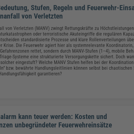
deutung, Stufen, Regeln und Feuerwehr-Einsa
nanfall von Verletzten
ll von Verletzten (MANV) zwingt Rettungskräfte zu Höchstleistunge
aturkatastrophen oder terroristische Akuteingriffe die regulären Kapa
ntscheiden standardisierte Prozesse und klare Rollenverteilungen über
 Krise. Die Feuerwehr agiert hier als systemrelevante Koordinatorin, 
Gefahrenzonen rettet, sondern durch MANV-Stufen (1–4), mobile Beh
 Triage-Systeme eine strukturierte Versorgungskette sichert. Doch w
s solcher eingestuft? Welche MANV Stufen helfen bei der Koordinatio
n“ bzw. bewährte Handlungsleitlinien können selbst bei chaotischen
Handlungsfähigkeit garantieren?
halarm kann teuer werden: Kosten und
zen unbegründeter Feuerwehreinsätze