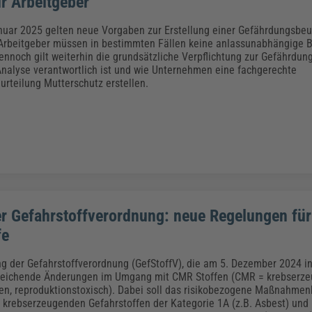
ür Arbeitgeber
nuar 2025 gelten neue Vorgaben zur Erstellung einer Gefährdungsbeur
Arbeitgeber müssen in bestimmten Fällen keine anlassunabhängige 
ennoch gilt weiterhin die grundsätzliche Verpflichtung zur Gefährdun
Analyse verantwortlich ist und wie Unternehmen eine fachgerechte
rteilung Mutterschutz erstellen.
r Gefahrstoffverordnung: neue Regelungen für
fe
ng der Gefahrstoffverordnung (GefStoffV), die am 5. Dezember 2024 in
itreichende Änderungen im Umgang mit CMR Stoffen (CMR = krebserze
n, reproduktionstoxisch). Dabei soll das risikobezogene Maßnahmen
t krebserzeugenden Gefahrstoffen der Kategorie 1A (z.B. Asbest) und 