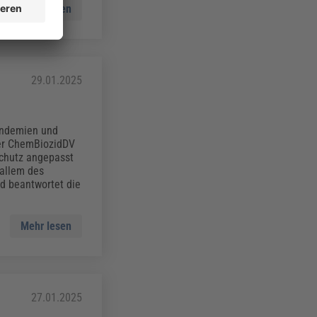
Mehr lesen
29.01.2025
andemien und
er ChemBiozidDV
chutz angepasst
 allem des
d beantwortet die
Mehr lesen
27.01.2025