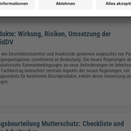
dukte: Wirkung, Risiken, Umsetzung der
idDV
 wie Desinfektionsmittel und Insektizide gewinnen angesichts von P
orgungsengpässe zunehmend an Bedeutung. Die neuen Regelungen d
egulatorische Rahmenbedingungen an neue Anforderungen im Arbeitss
 Fachbeitrag beleuchtet zentrale Aspekte der neuen Regelungen, vor
gsverbots für bestimmte Biozidprodukte, erklärt deren Umsetzung un
agen.
gsbeurteilung Mutterschutz: Checkliste und