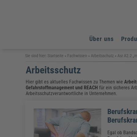
Über uns
Prod
Arbeitsschutz
Arbeitsschutz
Arbeitsschutz
Sie sind hier:
Startseite
»
Fachwissen
»
Arbeitsschutz
»
Asr A2.2 „
Fachpublikationen & Arbeitshilfen
Arbeitsschutz
Bildung und Erziehung
Bildung und Erziehung
Weiterbildungen (AKADEMIE HERKERT)
Arbeitssicherheit & Gesundheitsschutz
Assistenz & Office-Management
Baurecht & Architektenrecht
Energie und Umwelt
Energie und Umwelt
Hier gibt es aktuelles Fachwissen zu Themen wie
Arbeit
Arbeitsschutz & Brandschutz
Bau, Immobilien & Gebäudemanagement
Bildung und Erziehung
Gefahrstoffmanagement
und
REACH
für ein sicheres Ar
Brandschutz
Energieoptimiertes & klimaneutrales Bauen
Arbeitsschutzverantwortliche in Unternehmen.
Kommunales
Kommunales
Fachpublikationen & Arbeitshilfen
Nachhaltiges Planen
Reisekosten und Finanzen
Reisekosten und Finanzen
Kinderschutz, Jugendhilfe & Inklusion
Datenschutz & IT-Recht
Elektrosicherheit
Berufskra
Datenschutz & IT-Sicherheit
Elektrosicherheit & Elektrotechnik
Energie und Umwelt
Berufskra
Fachpublikationen & Arbeitshilfen
Egal ob Bandsc
Weiterbildungen (AKADEMIE HERKERT)