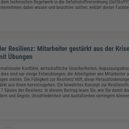
 dem technischen Regelwerk in die Gefahrstoffverordnung (GefStoffV
ternehmen dabei wissen und beachten sollten, erklärt dieser Fachbe
er Resilienz: Mitarbeiter gestärkt aus der Kris
mit Übungen
ernationaler Konflikte, wirtschaftliche Unsicherheiten, Anpassungsdru
dies sind nur einige Entwicklungen, die Arbeitgeber wie Mitarbeiter 
gen stellen. Die Fähigkeit zur Resilienz hilft, diese Herausforderung
ärkt aus ihnen hervorzugehen. Ein bewährtes Konzept zur Resilienzfö
7 Säulen der Resilienz. In diesem Beitrag lesen Sie, wie Sie damit die
rdern und Ängste, Unzufriedenheit und Ausfallzeiten verringern könne