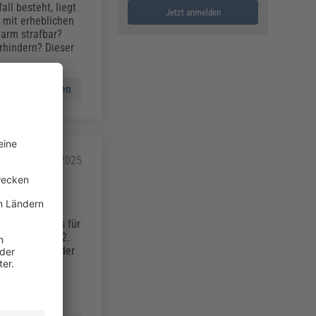
ll besteht, liegt
Jetzt anmelden
h mit erheblichen
arm strafbar?
rhindern? Dieser
Mehr lesen
31.01.2025
teuer- und
der Ausschuss für
e zuletzt zum 2.
eitgeber bei der
en achten?