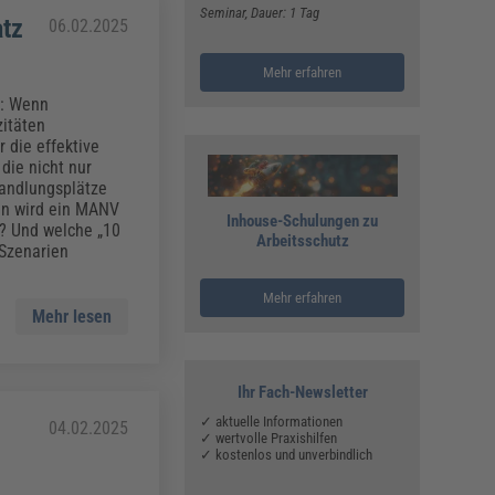
Seminar
, Dauer: 1 Tag
tz
06.02.2025
Mehr erfahren
n: Wenn
zitäten
 die effektive
die nicht nur
andlungsplätze
ann wird ein MANV
Inhouse-Schulungen zu
n? Und welche „10
Arbeitsschutz
 Szenarien
Mehr erfahren
Mehr lesen
Ihr Fach-Newsletter
✓ aktuelle Informationen
04.02.2025
✓ wertvolle Praxishilfen
✓ kostenlos und unverbindlich