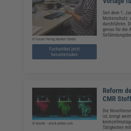
Vorlage f
Seit dem 1. Ja
Mutterschutz: 
durchführen. D
genau für die 
Gefährdungsbeu
© Forum Verlag Herkert GmbH
Fachartikel jetzt
herunterladen
Reform de
CMR Stof
Die Novellieru
ist, bringt we
keimzellmutage
© Souvik – stock.adobe.com
Tätigkeiten mi