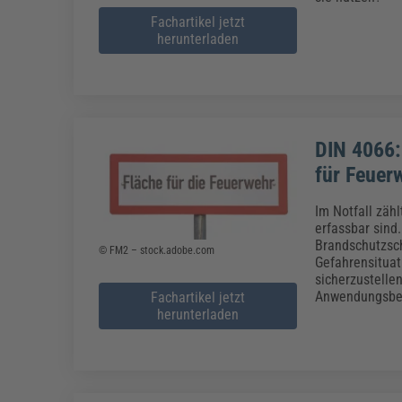
Fachartikel jetzt
herunterladen
DIN 4066:
für Feuer
Im Notfall zäh
erfassbar sind
Brandschutzsch
© FM2 – stock.adobe.com
Gefahrensitua
sicherzustelle
Anwendungsber
Fachartikel jetzt
herunterladen