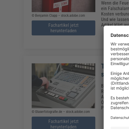
Wenn die Feuer
ein Falschalar
Kosten verbund
© Benjamin Clapp – stock.adobe.com
Und wie lassen
Artikel klärt au
Fachartikel jetzt
herunterladen
TRBS 1115
sicherhei
Bei der Bescha
Regeleinrichtu
Arbeitssicherh
Oktober 2024 g
Planung, Umset
© Glaserfotografie.de – stock.adobe.com
Fachartikel jetzt
herunterladen