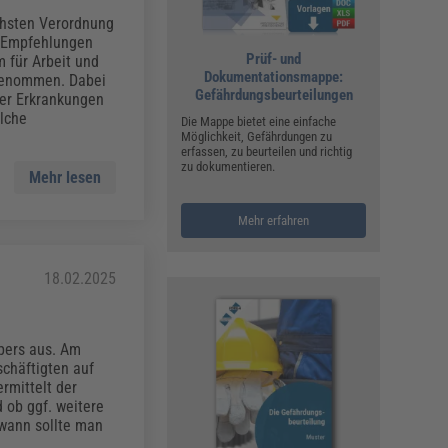
ualitätsmanagement, Hygiene & Arbeitsschutz
echsten Verordnung
Personalmanagement
r Empfehlungen
Prüf- und
 für Arbeit und
hpublikationen & Arbeitshilfen
Dokumentationsmappe:
fgenommen. Dabei
iterbildungen (AKADEMIE HERKERT)
Gefährdungsbeurteilungen
er Erkrankungen
ausmeister & Haustechnik
lche
Die Mappe bietet eine einfache
Möglichkeit, Gefährdungen zu
ergaberecht
erfassen, zu beurteilen und richtig
zu dokumentieren.
Mehr lesen
Mehr erfahren
18.02.2025
pers aus. Am
schäftigten auf
ermittelt der
 ob ggf. weitere
wann sollte man