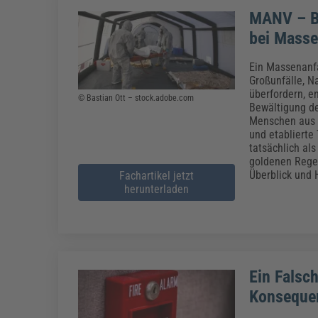
MANV – Be
bei Masse
Ein Massenanfa
Großunfälle, N
überfordern, e
© Bastian Ott – stock.adobe.com
Bewältigung der
Menschen aus 
und etablierte
tatsächlich al
goldenen Regel
Überblick und 
Fachartikel jetzt
herunterladen
Ein Falsc
Konsequen