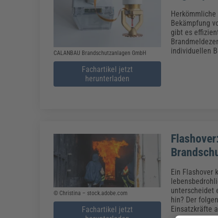
Herkömmliche S
Bekämpfung vo
gibt es effizie
Brandmeldezent
individuellen 
CALANBAU Brandschutzanlagen GmbH
Fachartikel jetzt
herunterladen
Flashover
Brandsch
Ein Flashover 
lebensbedrohli
unterscheidet 
© Christina – stock.adobe.com
hin? Der folge
Einsatzkräfte 
Fachartikel jetzt