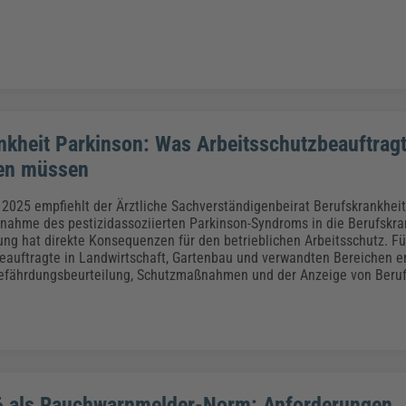
nkheit Parkinson: Was Arbeitsschutzbeauftrag
sen müssen
2025 empfiehlt der Ärztliche Sachverständigenbeirat Berufskrankhe
Aufnahme des pestizidassoziierten Parkinson-Syndroms in die Berufskra
ung hat direkte Konsequenzen für den betrieblichen Arbeitsschutz. Fü
eauftragte in Landwirtschaft, Gartenbau und verwandten Bereichen e
Gefährdungsbeurteilung, Schutzmaßnahmen und der Anzeige von Beruf
 als Rauchwarnmelder-Norm: Anforderungen,