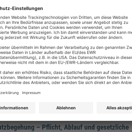
onen Akkumulator: Aufbau, Funktionsweise und
utz
Akkumulatoren sind aus dem Arbeitsalltag nicht mehr wegzudenken –
ial wird oft unterschätzt. Thermal Runaway, interne Kurzschlüsse un
gen können zu unkontrollierbaren Bränden führen, die mit konvention
aum zu bekämpfen sind. Erfahren Sie, wie Li-Ionen-Akkus funktioniere
 auftreten können und welche Schutzmaßnahmen die DGUV Informati
reibt.
tzbegehung – Pflicht, Ablauf und gesetzliche