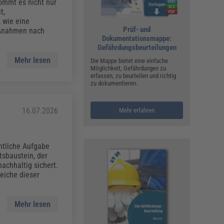
ualitätsmanagement, Hygiene & Arbeitsschutz
ommt es nicht nur
t,
Personalmanagement
, wie eine
Prüf- und
aßnahmen nach
hpublikationen & Arbeitshilfen
Dokumentationsmappe:
iterbildungen (AKADEMIE HERKERT)
Gefährdungsbeurteilungen
ausmeister & Haustechnik
Mehr lesen
Die Mappe bietet eine einfache
Möglichkeit, Gefährdungen zu
ergaberecht
erfassen, zu beurteilen und richtig
zu dokumentieren.
16.07.2026
Mehr erfahren
ntliche Aufgabe
tsbaustein, der
achhaltig sichert.
eiche dieser
Mehr lesen