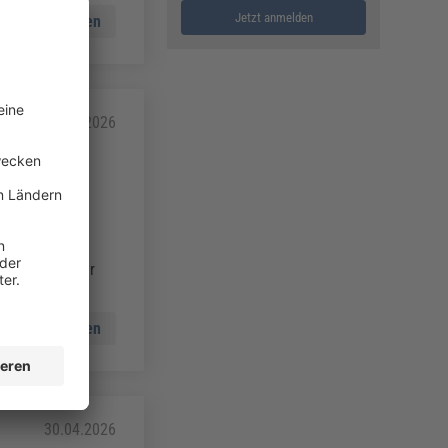
Jetzt anmelden
Mehr lesen
06.05.2026
 doch ihr
d
ellen
n, welche
on 205-041 für
Mehr lesen
30.04.2026