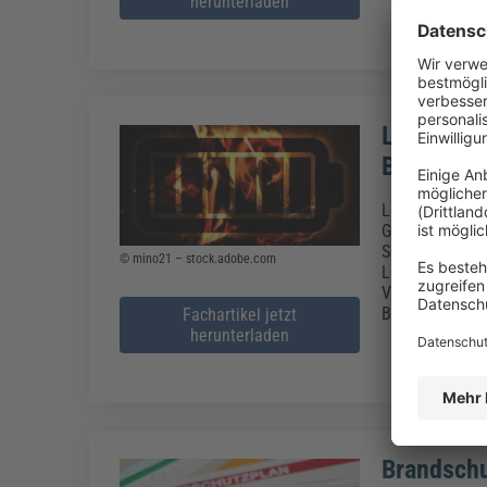
herunterladen
Lithium I
Brandsch
Lithium-Ionen-
Gefahrenpotenz
Separatorversa
© mino21 – stock.adobe.com
Löschmitteln k
Versagensmodi
Betriebe vorsch
Fachartikel jetzt
herunterladen
Brandschu