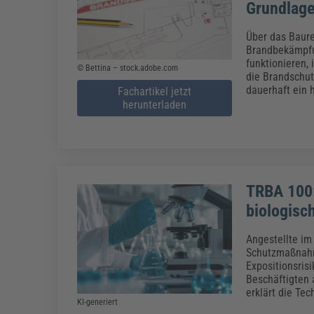
Grundlag
Über das Baur
Brandbekämpfun
funktionieren, 
© Bettina – stock.adobe.com
die Brandschut
dauerhaft ein 
Fachartikel jetzt
herunterladen
TRBA 100:
biologisch
Angestellte im 
Schutzmaßnahme
Expositionsris
Beschäftigten 
erklärt die Tec
KI-generiert