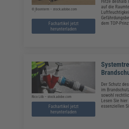
Erneuerbare Energien
Geschäftsführung
Pflegeleitung & Pflegepraxis
Hitze deshalb 
auf die Raumte
Energie & Umwelt
Führung & Management
Gesundheit & Pflege
Kommunales
© ฺฺฺBoonterm – stock.adobe.com
Luftfeuchtigke
Gefährdungsbe
Fachpublikationen & Arbeitshilfen
dem TOP-Prinzi
Fachartikel jetzt
Weiterbildungen (AKADEMIE HERKERT)
Bauhof
Künstliche Intelligenz
Personalwesen
herunterladen
Bau, Immobilien & Gebäudemanagement
Personal, Ausbildung & Recht
Reisekosten und Finanzen
Grünflächen
Weiterbildungen (AKADEMIE HERKERT)
Verkehrsrecht
Reisekosten & Finanzen
Zollabwicklung & Exportabwicklung
Systemtre
Zoll & Export
Brandsch
Der Schutz des
im Brandschutz
sowohl rechtlic
Rico Löb – stock.adobe.com
Lesen Sie hier
essenziellen S
Fachartikel jetzt
herunterladen