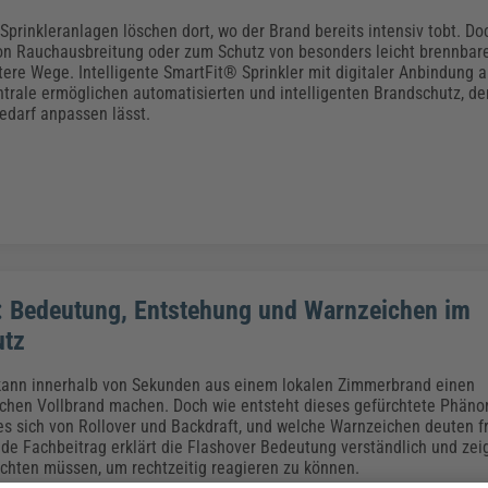
prinkleranlagen löschen dort, wo der Brand bereits intensiv tobt. Do
n Rauchausbreitung oder zum Schutz von besonders leicht brennbare
ntere Wege. Intelligente SmartFit® Sprinkler mit digitaler Anbindung a
rale ermöglichen automatisierten und intelligenten Brandschutz, der
Bedarf anpassen lässt.
: Bedeutung, Entstehung und Warnzeichen im
utz
kann innerhalb von Sekunden aus einem lokalen Zimmerbrand einen
chen Vollbrand machen. Doch wie entsteht dieses gefürchtete Phän
es sich von Rollover und Backdraft, und welche Warnzeichen deuten fr
nde Fachbeitrag erklärt die Flashover Bedeutung verständlich und zeig
achten müssen, um rechtzeitig reagieren zu können.