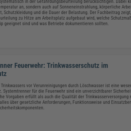
Klimaanpassung
Qualitätsmanagement
Praxismanagement, Abrechnung & Therapie
Q
systematisch in der Gefährdungsbeurteilung berücksichtigen. Dabei k
mperatur an, sondern auch auf Sonneneinstrahlung, körperliche Arbei
Künstliche Intelligenz
it, Schutzkleidung und die Dauer der Belastung. Der Fachbeitrag zeigt
urteilung zu Hitze am Arbeitsplatz aufgebaut wird, welche Schutzm
Weiterbildungen (AKADEMIE HERKERT)
Fac
p geeignet sind und was Betriebe dokumentieren sollten.
We
Feuerwehr
H
Kommunales
Zoll und Export
Recht, Sicherheit & Ordnung
V
Fachpublikationen & Arbeitshilfen
Weiterbildungen (AKADEMIE HERKERT)
Zollverfahren & Zollvorschriften
nner Feuerwehr: Trinkwasserschutz im
utz
 Trinkwassers vor Verunreinigungen durch Löschwasser ist eine wese
. Systemtrenner für die Feuerwehr sind ein unverzichtbarer Sicherhei
he Vorgaben erfüllt als auch die Qualität der Trinkwasserversorgung n
 alles über gesetzliche Anforderungen, Funktionsweise und Einsatzber
icherheitskomponenten.