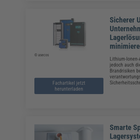
Sicherer 
Unternehm
Lagerlösu
minimiere
© asecos
Lithium-Ionen-A
jedoch auch di
Brandrisiken b
verantwortungs
Sicherheitssch
Fachartikel jetzt
herunterladen
Smarte Sp
Lagersys