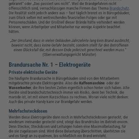
gebrannt“ oder „Das passiert uns nicht“. Weil die Brandgefahren nicht
offensichtlich sind, vernachlässigen manche Firmen das Thema
Brandschutz
.
Die Realität sieht jedoch anders aus – fast täglich brennt es in Bürogebäuden,
zum Glück selten mit weitreichenden finanziellen Folgen oder gar mit
Personenschäden. Und der Großteil dieser Brände hätte verhindert werden
können, wenn Arbeitgeber und Mitarbeiter nur wenige Aspekte beachtet
hätten.
„Der Umstand, dass in vielen Gebäuden Jahrzehnte lang kein Brand ausbricht,
beweist nicht, dass keine Gefahr besteht, sondern stellt für den Betroffenen
einen Glücksfall dar, mit dessen Ende jederzeit gerechnet werden muss.“
(Oberverwaltungsgericht Münster)
Brandursache Nr. 1 – Elektrogeräte
Private elektrische Geräte
Die häufigste Brandursache in Bürogebäuden sind von den Mitarbeitern
mitgebrachte private Elektrogeräte. Also die
Kaffeemaschine
oder der
Wasserkocher
, die ihre besten Zeiten eigentlich schon hinter sich haben. Alte
Geräte sind brandschutztechnisch immer ein Risiko, denn bei Technik, die
marode ist, ist mit einem Kurzschluss zu rechnen. Woran viele nicht denken:
Auch das private Handy kann zur Brandgefahr werden.
Mehrfachsteckdosen
Werden diese Elektrogeräte dann noch in Mehrfachsteckdosen gesteckt, die
wiederum ineinander gesteckt sind, steigt das Brandrisiko im Betrieb enorm.
Denn Stecker, Steckdosen und Leitungen haben eine Maximalbelastung, für
die sie zugelassen sind. Wird diese Belastung überschritten, überhitzen sie
und es fängt an zu qualmen, bis schließlich ein Brand entsteht.