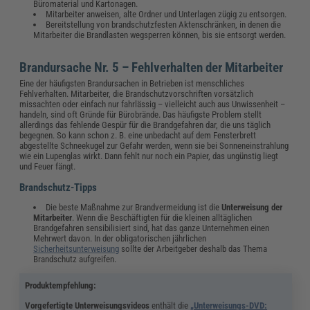
Büromaterial und Kartonagen.
Mitarbeiter anweisen, alte Ordner und Unterlagen zügig zu entsorgen.
Bereitstellung von brandschutzfesten Aktenschränken, in denen die
Mitarbeiter die Brandlasten wegsperren können, bis sie entsorgt werden.
Brandursache Nr. 5 – Fehlverhalten der Mitarbeiter
Eine der häufigsten Brandursachen in Betrieben ist menschliches
Fehlverhalten. Mitarbeiter, die Brandschutzvorschriften vorsätzlich
missachten oder einfach nur fahrlässig – vielleicht auch aus Unwissenheit –
handeln, sind oft Gründe für Bürobrände. Das häufigste Problem stellt
allerdings das fehlende Gespür für die Brandgefahren dar, die uns täglich
begegnen. So kann schon z. B. eine unbedacht auf dem Fensterbrett
abgestellte Schneekugel zur Gefahr werden, wenn sie bei Sonneneinstrahlung
wie ein Lupenglas wirkt. Dann fehlt nur noch ein Papier, das ungünstig liegt
und Feuer fängt.
Brandschutz-Tipps
Die beste Maßnahme zur Brandvermeidung ist die
Unterweisung der
Mitarbeiter
. Wenn die Beschäftigten für die kleinen alltäglichen
Brandgefahren sensibilisiert sind, hat das ganze Unternehmen einen
Mehrwert davon. In der obligatorischen jährlichen
Sicherheitsunterweisung
sollte der Arbeitgeber deshalb das Thema
Brandschutz aufgreifen.
Produktempfehlung:
Vorgefertigte Unterweisungsvideos
enthält die
„Unterweisungs-DVD: