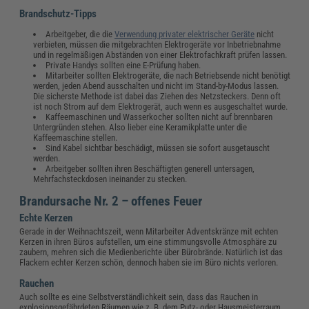
Brandschutz-Tipps
Arbeitgeber, die die
Verwendung privater elektrischer Geräte
nicht
verbieten, müssen die mitgebrachten Elektrogeräte vor Inbetriebnahme
und in regelmäßigen Abständen von einer Elektrofachkraft prüfen lassen.
Private Handys sollten eine E-Prüfung haben.
Mitarbeiter sollten Elektrogeräte, die nach Betriebsende nicht benötigt
werden, jeden Abend ausschalten und nicht im Stand-by-Modus lassen.
Die sicherste Methode ist dabei das Ziehen des Netzsteckers. Denn oft
ist noch Strom auf dem Elektrogerät, auch wenn es ausgeschaltet wurde.
Kaffeemaschinen und Wasserkocher sollten nicht auf brennbaren
Untergründen stehen. Also lieber eine Keramikplatte unter die
Kaffeemaschine stellen.
Sind Kabel sichtbar beschädigt, müssen sie sofort ausgetauscht
werden.
Arbeitgeber sollten ihren Beschäftigten generell untersagen,
Mehrfachsteckdosen ineinander zu stecken.
Brandursache Nr. 2 – offenes Feuer
Echte Kerzen
Gerade in der Weihnachtszeit, wenn Mitarbeiter Adventskränze mit echten
Kerzen in ihren Büros aufstellen, um eine stimmungsvolle Atmosphäre zu
zaubern, mehren sich die Medienberichte über Bürobrände. Natürlich ist das
Flackern echter Kerzen schön, dennoch haben sie im Büro nichts verloren.
Rauchen
Auch sollte es eine Selbstverständlichkeit sein, dass das Rauchen in
explosionsgefährdeten Räumen wie z. B. dem Putz- oder Hausmeisterraum,