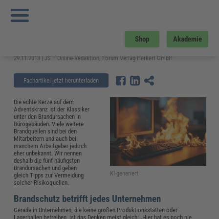
Sie sind hier:
Startseite
»
Fachwissen
»
Arbeitsschutz
»
Brandgefahren im Büro:
Das sind die 5 häufigsten Brandursachen
Brandgefahren im Büro: Das sind die
Shop
Akademie
5 häufigsten Brandursachen
29.11.2018 | JS – Online-Redaktion, Forum Verlag Herkert GmbH
Fachartikel jetzt herunterladen
Die echte Kerze auf dem
Adventskranz ist der Klassiker
unter den Brandursachen in
Bürogebäuden. Viele weitere
Brandquellen sind bei den
Mitarbeitern und auch bei
manchem Arbeitgeber jedoch
eher unbekannt. Wir nennen
deshalb die fünf häufigsten
Brandursachen und geben
KI-generiert
gleich Tipps zur Vermeidung
solcher Risikoquellen.
Brandschutz betrifft jedes Unternehmen
Gerade in Unternehmen, die keine großen Produktionsstätten oder
Lagerhallen betreiben, ist das Denken meist gleich: „Hier hat es noch nie