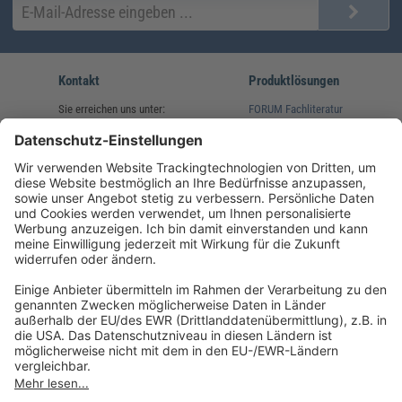
Kontakt
Produktlösungen
Sie erreichen uns unter:
FORUM Fachliteratur
AKADEMIE HERKERT
(08233) 38 11 23
Unsere Marken
service@forum-verlag.com
Mo-Do 07:30 - 17:00 Uhr
Fr 07:30 - 15:00 Uhr
Folgen Sie uns
Impressum
Datenschutz