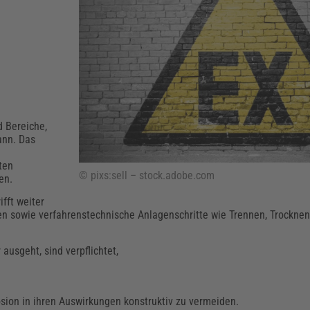
Klimaanpassung
Qualitätsmanagement
Praxismanagement, Abrechnung & Therapie
Q
Künstliche Intelligenz
Weiterbildungen (AKADEMIE HERKERT)
Fac
We
Feuerwehr
H
Kommunales
Zoll und Export
Recht, Sicherheit & Ordnung
V
Fachpublikationen & Arbeitshilfen
d Bereiche,
Weiterbildungen (AKADEMIE HERKERT)
Zollverfahren & Zollvorschriften
ann. Das
ten
© pixs:sell – stock.adobe.com
den.
fft weiter
en sowie verfahrenstechnische Anlagenschritte wie Trennen, Trocknen,
ausgeht, sind verpflichtet,
sion in ihren Auswirkungen konstruktiv zu vermeiden.