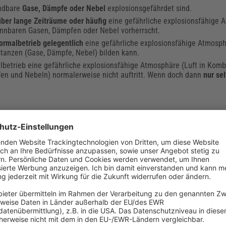
ündbare
Gase, Dämpfe oder Nebel
explosionsgefährdet sind.
über lange Zeiträume oder häufig
eine gefährliche explosionsfähige 
ennbaren Gasen, Dämpfen oder Nebel vorherrscht.
ormalbetrieb gelegentlich
eine gefährliche explosionsfähige Atmosp
tanzen (Gase, Dämpfe, Nebel) bilden kann.
lbetrieb eine gefährliche explosionsfähige Atmosphäre (Luft in Komb
en und Nebeln) normalerweise nicht auftritt. Wenn doch dann
nur se
losionsgefährdet sind.
über lange Zeiträume oder häufig
eine gefährliche explosionsfähige 
m Staub, der in der Luft enthalten ist, vorherrscht.
betrieb gelegentlich
eine gefährliche explosionsfähige Atmosphäre 
thaltenem brennbaren Staub bilden kann.
malerweise im Normalbetrieb keine gefährliche explosionsfähige Atmo
thaltenem brennbaren Staub bildet. Und wenn doch, dann
nur selten u
ig“?
g über die tatsächliche Häufigkeit des Auftretens des einen oder an