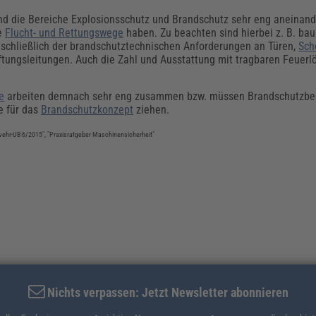
sind die Bereiche Explosionsschutz und Brandschutz sehr eng aneinand
ie
Flucht- und Rettungswege
haben. Zu beachten sind hierbei z. B. ba
schließlich der brandschutztechnischen Anforderungen an Türen,
Sch
tungsleitungen. Auch die Zahl und Ausstattung mit tragbaren Feuerlö
e
arbeiten demnach sehr eng zusammen bzw. müssen Brandschutzbe
e für das
Brandschutzkonzept
ziehen.
wehr-UB 6/2015", "Praxisratgeber Maschinensicherheit"
Nichts verpassen: Jetzt Newsletter abonnieren