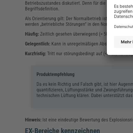
Betriebszustandes diskutiert. Denn für die in der Zonenf
Begriffsdefinition.
Als Orientierung gilt: Der Normalbetrieb ist der Betr
werden „betriebliche Störungen“ in den Normalbetrieb 
Häufig:
Zeitlich gesehen überwiegend (> 50 % der Betri
Gelegentlich:
Kann in unregelmäßigen Abständen auftrete
Kurzfristig:
Tritt nur störungsbedingt auf (< 1 bis 10 h/
Produktempfehlung
Da es kein Richtig und Falsch gibt, ist hier Aug
quantifizieren, Lüftungsstärke und Zwangsführung
technischen Lüftung klären. Dabei unterstützt da
Hinweis:
Ist eine eindeutige Bewertung des Explosionsri
EX-Bereiche kennzeichnen