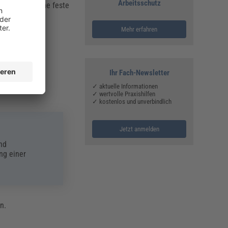
Arbeitsschutz
g“ gibt es keine feste
Mehr erfahren
er TRGS 722
Ihr Fach-Newsletter
ntnahmen.
✓ aktuelle Informationen
✓ wertvolle Praxishilfen
✓ kostenlos und unverbindlich
Jetzt anmelden
und
ng einer
en.