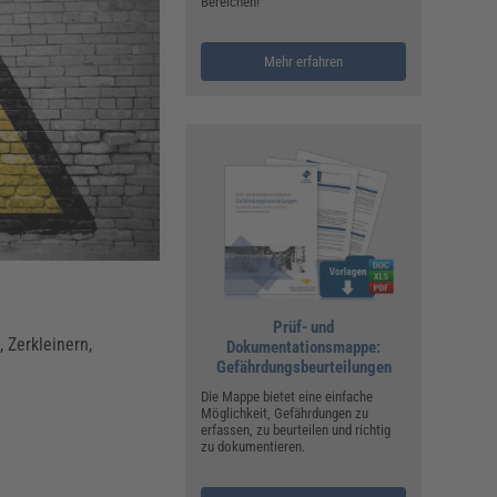
ualitätsmanagement, Hygiene & Arbeitsschutz
Bereichen!
Personalmanagement
Mehr erfahren
hpublikationen & Arbeitshilfen
iterbildungen (AKADEMIE HERKERT)
ausmeister & Haustechnik
ergaberecht
Prüf- und
 Zerkleinern,
Dokumentationsmappe:
Gefährdungsbeurteilungen
Die Mappe bietet eine einfache
Möglichkeit, Gefährdungen zu
erfassen, zu beurteilen und richtig
zu dokumentieren.