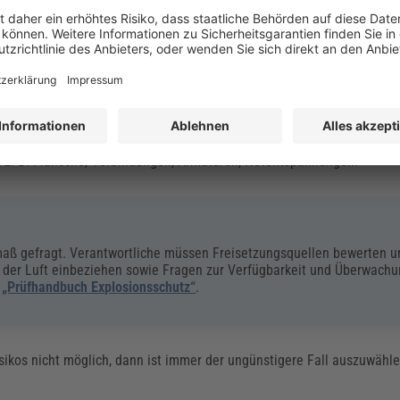
estlegung verwendeten Begriffe „häufig“, „gelegentlich“ und „kurzzeiti
ieb der „bestimmungsgemäßen Verwendung“ nach DIN EN 60079-10. In d
eingeschlossen:
ebszeit nach TRGS 722)
n (< 1 % bis 10 % der Betriebszeit); z. B. Entlüftungen oder Probee
a); z. B. Flansche, Verbindungen, Armaturen, Notentspannungen.
enmaß gefragt. Verantwortliche müssen Freisetzungsquellen bewerten 
 der Luft einbeziehen sowie Fragen zur Verfügbarkeit und Überwachu
s
„Prüfhandbuch Explosionsschutz“
.
sikos nicht möglich, dann ist immer der ungünstigere Fall auszuwähl