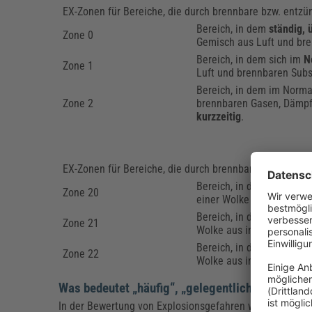
EX-Zonen für Bereiche, die durch brennbare bzw. entz
Bereich, in dem
ständig, 
Zone 0
Gemisch aus Luft und br
Bereich, in dem sich im
N
Zone 1
Luft und brennbaren Subs
Bereich, in dem im Norma
Zone 2
brennbaren Gasen, Dämpf
kurzzeitig
.
EX-Zonen für Bereiche, die durch brennbare
Stäube
exp
Bereich, in dem
ständig, 
Zone 20
einer Wolke aus brennbare
Bereich, in dem
im Normal
Zone 21
Wolke aus in der Luft en
Bereich, in dem sich nor
Zone 22
Wolke aus in der Luft en
Was bedeutet „häufig“, „gelegentlich“, „kurzzeit
In der Bewertung von Explosionsgefahren wird regelmäßi