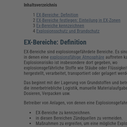
Erneuerbare Energien
Geschäftsführung
Pflegeleitung & Pflegepraxis
Inhaltsverzeichnis
Energie & Umwelt
Führung & Management
Gesundheit & Pflege
Kommunales
EX-Bereiche: Definition
Fachpublikationen & Arbeitshilfen
EX-Bereiche festlegen: Einteilung in EX-Zonen
Weiterbildungen (AKADEMIE HERKERT)
Ex-Bereiche kennzeichnen
Bauhof
Künstliche Intelligenz
Personalwesen
Explosionsschutz und Brandschutz
Bau, Immobilien & Gebäudemanagement
Personal, Ausbildung & Recht
Reisekosten und Finanzen
Grünflächen
EX-Bereiche: Definition
Weiterbildungen (AKADEMIE HERKERT)
EX-Bereiche sind explosionsgefährdete Bereiche. Es sin
Verkehrsrecht
Reisekosten & Finanzen
Zollabwicklung & Exportabwicklung
in denen eine
explosionsfähige Atmosphäre
auftreten k
Explosionsrisiko ist insbesondere dort gegeben, wo
Zoll & Export
explosionsgefährliche Stoffe wie Stäube oder Flüssigkei
hergestellt, verarbeitet, transportiert oder gelagert wer
Das beginnt mit der Lagerung von Grundstoffen und betri
die innerbetriebliche Logistik, manuelle Materialaufgab
Dosieren, Verpacken usw.
Betreiber von Anlagen, von denen eine Explosionsgefahr 
EX-Bereiche zu kennzeichnen.
in diesen Bereichen Zündquellen zu vermeiden.
Maßnahmen zu ergreifen, um eine mögliche Explo