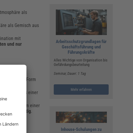
Atmosphäre als
häre als Gemisch aus
ination mit
Arbeitsschutzgrundlagen für
lten und nur
Geschäftsführung und
Führungskräfte
Alles Wichtige von Organisation bis
Gefährdungsbeurteilung
Seminar
, Dauer: 1 Tag
Atmosphäre in Form
Mehr erfahren
bestehend aus einer
sphäre in Form einer
nd nur kurzzeitig
.
Inhouse-Schulungen zu
deren