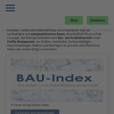
Sie sind hier:
Startseite
»
Fachwissen
»
Bau und Gebäudemanagement
»
Bim7d
»
Seite 10
Bau und Gebäudemanagement
Shop
Akademie
Vom Neubau bis hin zum Umgang mit Bauschäden: Das Fachwissen aus dem
Bereich Bau & Gebäudemanagement unterstützt Fachleute in Bauplanung,
Hochbau, Tiefbau und Landschaftsbau. Ein Schwerpunkt liegt auf
nachhaltigem und
energieoptimiertem Bauen
, einschließlich Photovoltaik-
Lösungen. Die Beiträge behandeln auch
Bau- und Architektenrecht
sowie
Facility Management
, um Städten, Gemeinden, Sachverständigen,
Hausverwaltungen, Maklern und Bauträgern im privaten und öffentlichen
Sektor den Arbeitsalltag zu erleichtern.
© Forum Verlag Herkert GmbH
Fachartikel jetzt herunterladen