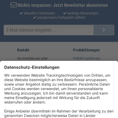
Nichts verpassen: Jetzt Newsletter abonnieren
aktuelles Fachwissen
wichtige Neuerungen
passgenaues Fachgebiet wählen
Kontakt
Produktlösungen
Sie erreichen uns unter:
FORUM Fachliteratur
AKADEMIE HERKERT
(08233) 38 11 23
Unsere Marken
service@forum-verlag.com
Mo-Do 07:30 - 17:00 Uhr
Fr 07:30 - 15:00 Uhr
Folgen Sie uns