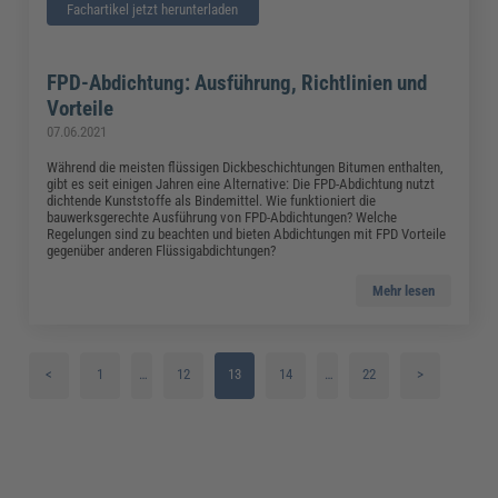
Fachartikel jetzt herunterladen
FPD-Abdichtung: Ausführung, Richtlinien und
Vorteile
07.06.2021
Während die meisten flüssigen Dickbeschichtungen Bitumen enthalten,
gibt es seit einigen Jahren eine Alternative: Die FPD-Abdichtung nutzt
dichtende Kunststoffe als Bindemittel. Wie funktioniert die
bauwerksgerechte Ausführung von FPD-Abdichtungen? Welche
Regelungen sind zu beachten und bieten Abdichtungen mit FPD Vorteile
gegenüber anderen Flüssigabdichtungen?
Mehr lesen
<
1
…
12
13
14
…
22
>
2
15
3
16