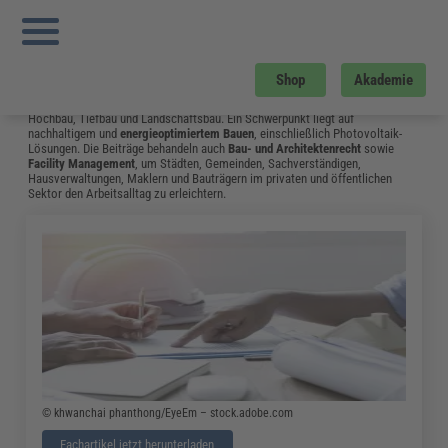
Sie sind hier:
Startseite
»
Fachwissen
»
Bau und Gebäudemanagement
»
Bim7d
»
Seite 13
Bau und Gebäudemanagement
Shop
Akademie
Vom Neubau bis hin zum Umgang mit Bauschäden: Das Fachwissen aus dem
Bereich Bau & Gebäudemanagement unterstützt Fachleute in Bauplanung,
Hochbau, Tiefbau und Landschaftsbau. Ein Schwerpunkt liegt auf
nachhaltigem und
energieoptimiertem Bauen
, einschließlich Photovoltaik-
Lösungen. Die Beiträge behandeln auch
Bau- und Architektenrecht
sowie
Facility Management
, um Städten, Gemeinden, Sachverständigen,
Hausverwaltungen, Maklern und Bauträgern im privaten und öffentlichen
Sektor den Arbeitsalltag zu erleichtern.
© khwanchai phanthong/EyeEm – stock.adobe.com
Fachartikel jetzt herunterladen