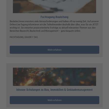
Fachtagung Bauleitung
Bauleiter/innen meistern viele Herausforderungen und haben oft nur wenig Zeit. Auf unserer
Online-Live-Tagung informieren wir die Teilnehmenden deshalb über alles, was für sie JETZT
wichtig ist. Sie erwarten praxisorientierte Vorträge zu aktuell relevanten Themen aus den
Bereichen Baurecht, Bautechnik und Management – ganz bequem online.
FACHTAGUNG, DAUER 1 TAG
Mehr erfahren
Inhouse Schulungen zu Bau, Immobilien & Gebäudemanagement
Mehr erfahren