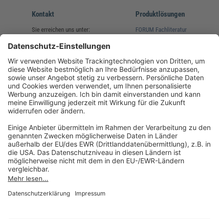
Kontakt
Produktlösungen
Sie erreichen uns unter:
FORUM Fachliteratur
AKADEMIE HERKERT
(08233) 38 11 23
Unsere Marken
service@forum-verlag.com
Mo-Do 07:30 - 17:00 Uhr
Fr 07:30 - 15:00 Uhr
Folgen Sie uns
Impressum
Datenschutz
Cookie-Einstellungen