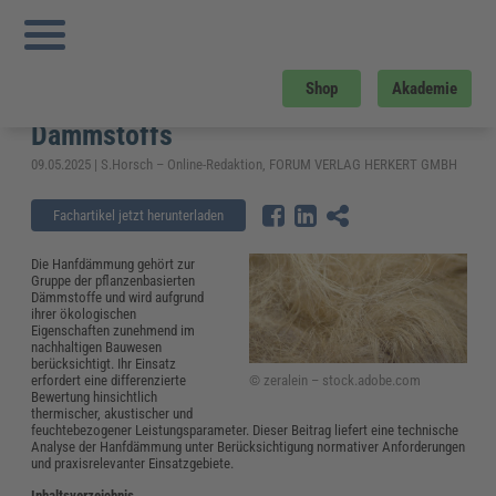
Sie sind hier:
Startseite
»
Fachwissen
»
Bau und Gebäudemanagement
»
Hanfdämmung im Bau: technische Bewertung eines nachhaltigen Dämmstoffs
Hanfdämmung im Bau: technische
Shop
Akademie
Bewertung eines nachhaltigen
Dämmstoffs
09.05.2025 | S.Horsch – Online-Redaktion, FORUM VERLAG HERKERT GMBH
Fachartikel jetzt herunterladen
Die Hanfdämmung gehört zur
Gruppe der pflanzenbasierten
Dämmstoffe und wird aufgrund
ihrer ökologischen
Eigenschaften zunehmend im
nachhaltigen Bauwesen
berücksichtigt. Ihr Einsatz
© zeralein – stock.adobe.com
erfordert eine differenzierte
Bewertung hinsichtlich
thermischer, akustischer und
feuchtebezogener Leistungsparameter. Dieser Beitrag liefert eine technische
Analyse der Hanfdämmung unter Berücksichtigung normativer Anforderungen
und praxisrelevanter Einsatzgebiete.
Inhaltsverzeichnis