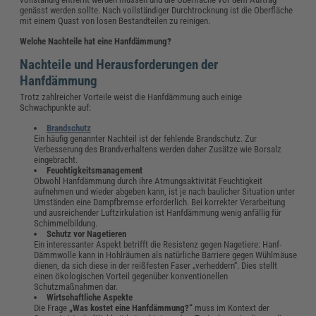
genässt werden sollte. Nach vollständiger Durchtrocknung ist die Oberfläche
mit einem Quast von losen Bestandteilen zu reinigen.
Welche Nachteile hat eine Hanfdämmung?
Nachteile und Herausforderungen der
Hanfdämmung
Trotz zahlreicher Vorteile weist die Hanfdämmung auch einige
Schwachpunkte auf:
Brandschutz
Ein häufig genannter Nachteil ist der fehlende Brandschutz. Zur
Verbesserung des Brandverhaltens werden daher Zusätze wie Borsalz
eingebracht.
Feuchtigkeitsmanagement
Obwohl Hanfdämmung durch ihre Atmungsaktivität Feuchtigkeit
aufnehmen und wieder abgeben kann, ist je nach baulicher Situation unter
Umständen eine Dampfbremse erforderlich. Bei korrekter Verarbeitung
und ausreichender Luftzirkulation ist Hanfdämmung wenig anfällig für
Schimmelbildung.
Schutz vor Nagetieren
Ein interessanter Aspekt betrifft die Resistenz gegen Nagetiere: Hanf-
Dämmwolle kann in Hohlräumen als natürliche Barriere gegen Wühlmäuse
dienen, da sich diese in der reißfesten Faser „verheddern“. Dies stellt
einen ökologischen Vorteil gegenüber konventionellen
Schutzmaßnahmen dar.
Wirtschaftliche Aspekte
Die Frage
„Was kostet eine Hanfdämmung?“
muss im Kontext der