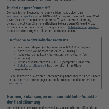
Brandschutzes werden Borsalz oder Soda beigemischt.
Ist Hanf ein guter Dämmstoff?
Die technischen Eigenschaften von Hanfdämmung zeigen eine
Wärmeleitfähigkeit
zwischen 0,040 und 0,045 W/mK. Zwar liegt dieser Wert
etwas über dem mineralischer Dämmstoffe wie Glaswolle-Dämmung,
dennoch bietet Hanfdämmung
effektiven Schutz gegen Kälte und Hitze
.
Besonders hervorzuheben ist die ausgezeichnete
Schallschutzeigenschaft
,
die auf der offenporigen Struktur der Hanffasern basiert.
Hanf und seine physikalischen Kennwerte
Wärmeleitfähigkeit (λ): typischerweise 0,040–0,045 W/m·K
spezifische Wärmekapazität (c): ca. 2100 J/kg·K
Rohdichte: 30–42 kg/m³ (bei Matten), bis 100 kg/m³ (bei
Schüttungen)
Diffusionswiderstandszahl (μ): 1–2 (dampfdiffusionsoffen)
Schallabsorptionsgrad
: hoch, vor allem im mittleren
Frequenzbereich
Diese Kennwerte qualifizieren Hanfdämmung insbesondere für den Einsatz
in Bauteilen mit Anforderungen an Feuchtetransport und sommerlichen
Wärmeschutz
.
Normen, Zulassungen und baurechtliche Aspekte
der Hanfdämmung
Die technische Bewertung und Verwendung von Hanfdämmstoffen erfolgt