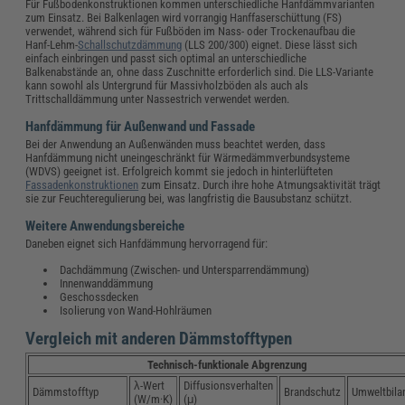
Für Fußbodenkonstruktionen kommen unterschiedliche Hanfdämmvarianten
zum Einsatz. Bei Balkenlagen wird vorrangig Hanffaserschüttung (FS)
verwendet, während sich für Fußböden im Nass- oder Trockenaufbau die
Hanf-Lehm-
Schallschutzdämmung
(LLS 200/300) eignet. Diese lässt sich
einfach einbringen und passt sich optimal an unterschiedliche
Balkenabstände an, ohne dass Zuschnitte erforderlich sind. Die LLS-Variante
kann sowohl als Untergrund für Massivholzböden als auch als
Trittschalldämmung unter Nassestrich verwendet werden.
Hanfdämmung für Außenwand und Fassade
Bei der Anwendung an Außenwänden muss beachtet werden, dass
Hanfdämmung nicht uneingeschränkt für Wärmedämmverbundsysteme
(WDVS) geeignet ist. Erfolgreich kommt sie jedoch in hinterlüfteten
Fassadenkonstruktionen
zum Einsatz. Durch ihre hohe Atmungsaktivität trägt
sie zur Feuchteregulierung bei, was langfristig die Bausubstanz schützt.
Weitere Anwendungsbereiche
Daneben eignet sich Hanfdämmung hervorragend für:
Dachdämmung (Zwischen- und Untersparrendämmung)
Innenwanddämmung
Geschossdecken
Isolierung von Wand-Hohlräumen
Vergleich mit anderen Dämmstofftypen
Technisch-funktionale Abgrenzung
λ-Wert
Diffusionsverhalten
Dämmstofftyp
Brandschutz
Umweltbila
(W/m·K)
(μ)