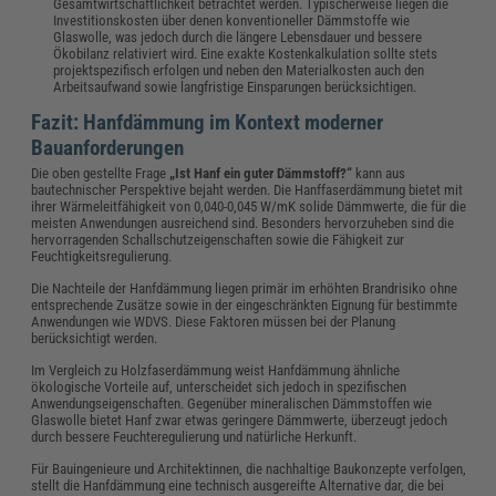
Gesamtwirtschaftlichkeit betrachtet werden. Typischerweise liegen die
Investitionskosten über denen konventioneller Dämmstoffe wie
Glaswolle, was jedoch durch die längere Lebensdauer und bessere
Ökobilanz relativiert wird. Eine exakte Kostenkalkulation sollte stets
projektspezifisch erfolgen und neben den Materialkosten auch den
Arbeitsaufwand sowie langfristige Einsparungen berücksichtigen.
Fazit: Hanfdämmung im Kontext moderner
Bauanforderungen
Die oben gestellte Frage
„Ist Hanf ein guter Dämmstoff?“
kann aus
bautechnischer Perspektive bejaht werden. Die Hanffaserdämmung bietet mit
ihrer Wärmeleitfähigkeit von 0,040-0,045 W/mK solide Dämmwerte, die für die
meisten Anwendungen ausreichend sind. Besonders hervorzuheben sind die
hervorragenden Schallschutzeigenschaften sowie die Fähigkeit zur
Feuchtigkeitsregulierung.
Die Nachteile der Hanfdämmung liegen primär im erhöhten Brandrisiko ohne
entsprechende Zusätze sowie in der eingeschränkten Eignung für bestimmte
Anwendungen wie WDVS. Diese Faktoren müssen bei der Planung
berücksichtigt werden.
Im Vergleich zu Holzfaserdämmung weist Hanfdämmung ähnliche
ökologische Vorteile auf, unterscheidet sich jedoch in spezifischen
Anwendungseigenschaften. Gegenüber mineralischen Dämmstoffen wie
Glaswolle bietet Hanf zwar etwas geringere Dämmwerte, überzeugt jedoch
durch bessere Feuchteregulierung und natürliche Herkunft.
Für Bauingenieure und Architektinnen, die nachhaltige Baukonzepte verfolgen,
stellt die Hanfdämmung eine technisch ausgereifte Alternative dar, die bei