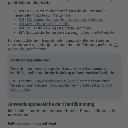
gemäß folgenden Regelwerken:
DIN EN 13171: Wärmedämmstoffe für Gebäude – werkmäßig
hergestellte Produkte aus Pflanzenfasern
DIN 4108: Wärmeschutz und Energieeinsparung in Gebäuden
DIN 4109: Schallschutz im Hochbau
DIN EN ISO 140: Messung der Luftschalldämmung
ETA (Europäische Technische Zulassung) für bestimmte Produkte
Für Bauprodukte, die in tragenden oder raumabschließenden Bauteilen
verwendet werden, ist eine gültige bauaufsichtliche Zulassung (abZ) bzw.
CE-
Kennzeichnung
erforderlich.
Veranstaltungsempfehlung
Wer sich intensiv mit ökologischen Baustoffen wie Hanfdämmung
beschäftigt, sollte auch
bei der Bauleitung auf dem neuesten Stand
sein.
Das E-Learning
„DEKRA-zertifizierter Bauleiterin“
vermittelt fundiertes
Wissen für eine fachgerechte und nachhaltige Projektumsetzung:
Jetzt
mehr erfahren.
Anwendungsbereiche der Hanfdämmung
Die Hanfdämmung zeichnet sich durch vielseitige Einsatzmöglichkeiten im
Bauwesen aus:
Fußbodendämmung mit Hanf