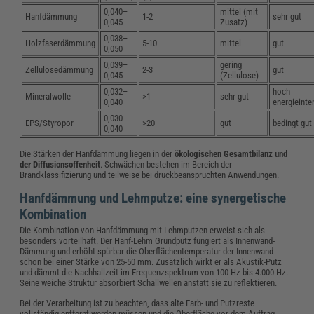
0,040–
mittel (mit
Hanfdämmung
1-2
sehr gut
0,045
Zusatz)
0,038–
Holzfaserdämmung
5-10
mittel
gut
0,050
0,039–
gering
Zellulosedämmung
2-3
gut
0,045
(Zellulose)
0,032–
hoch
Mineralwolle
>1
sehr gut
0,040
energieinte
0,030–
EPS/Styropor
>20
gut
bedingt gut
0,040
Die Stärken der Hanfdämmung liegen in der
ökologischen Gesamtbilanz und
der Diffusionsoffenheit
. Schwächen bestehen im Bereich der
Brandklassifizierung und teilweise bei druckbeanspruchten Anwendungen.
Hanfdämmung und Lehmputze: eine synergetische
Kombination
Die Kombination von Hanfdämmung mit Lehmputzen erweist sich als
besonders vorteilhaft. Der Hanf-Lehm Grundputz fungiert als Innenwand-
Dämmung und erhöht spürbar die Oberflächentemperatur der Innenwand
schon bei einer Stärke von 25-50 mm. Zusätzlich wirkt er als Akustik-Putz
und dämmt die Nachhallzeit im Frequenzspektrum von 100 Hz bis 4.000 Hz.
Seine weiche Struktur absorbiert Schallwellen anstatt sie zu reflektieren.
Bei der Verarbeitung ist zu beachten, dass alte Farb- und Putzreste
vollständig entfernt werden müssen und die Oberfläche vor dem Auftrag