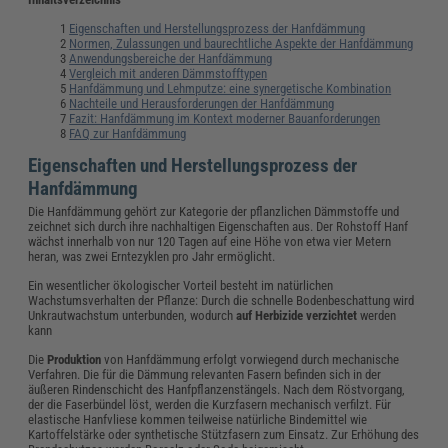
Eigenschaften und Herstellungsprozess der Hanfdämmung
Normen, Zulassungen und baurechtliche Aspekte der Hanfdämmung
Anwendungsbereiche der Hanfdämmung
Vergleich mit anderen Dämmstofftypen
Hanfdämmung und Lehmputze: eine synergetische Kombination
Nachteile und Herausforderungen der Hanfdämmung
Fazit: Hanfdämmung im Kontext moderner Bauanforderungen
FAQ zur Hanfdämmung
Eigenschaften und Herstellungsprozess der
Hanfdämmung
Die Hanfdämmung gehört zur Kategorie der pflanzlichen Dämmstoffe und
zeichnet sich durch ihre nachhaltigen Eigenschaften aus. Der Rohstoff Hanf
wächst innerhalb von nur 120 Tagen auf eine Höhe von etwa vier Metern
heran, was zwei Erntezyklen pro Jahr ermöglicht.
Ein wesentlicher ökologischer Vorteil besteht im natürlichen
Wachstumsverhalten der Pflanze: Durch die schnelle Bodenbeschattung wird
Unkrautwachstum unterbunden, wodurch
auf Herbizide verzichtet
werden
kann
Die
Produktion
von Hanfdämmung erfolgt vorwiegend durch mechanische
Verfahren. Die für die Dämmung relevanten Fasern befinden sich in der
äußeren Rindenschicht des Hanfpflanzenstängels. Nach dem Röstvorgang,
der die Faserbündel löst, werden die Kurzfasern mechanisch verfilzt. Für
elastische Hanfvliese kommen teilweise natürliche Bindemittel wie
Kartoffelstärke oder synthetische Stützfasern zum Einsatz. Zur Erhöhung des