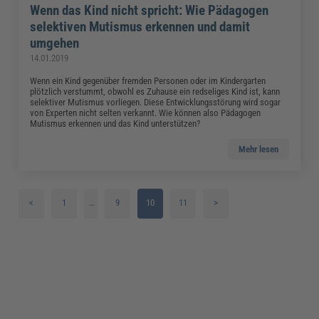
Wenn das Kind nicht spricht: Wie Pädagogen
selektiven Mutismus erkennen und damit
umgehen
14.01.2019
Wenn ein Kind gegenüber fremden Personen oder im Kindergarten
plötzlich verstummt, obwohl es Zuhause ein redseliges Kind ist, kann
selektiver Mutismus vorliegen. Diese Entwicklungsstörung wird sogar
von Experten nicht selten verkannt. Wie können also Pädagogen
Mutismus erkennen und das Kind unterstützen?
Mehr lesen
<
1
…
9
10
11
>
2
3
4