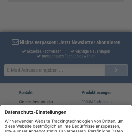
Nichts verpassen: Jetzt Newsletter abonnieren
aktuelles Fachwissen
wichtige Neuerungen
passgenaues Fachgebiet wählen
Kontakt
Produktlösungen
Sie erreichen uns unter:
FORUM Fachliteratur
AKADEMIE HERKERT
(08233) 38 11 23
Unsere Marken
service@forum-verlag.com
Mo-Do 07:30 - 17:00 Uhr