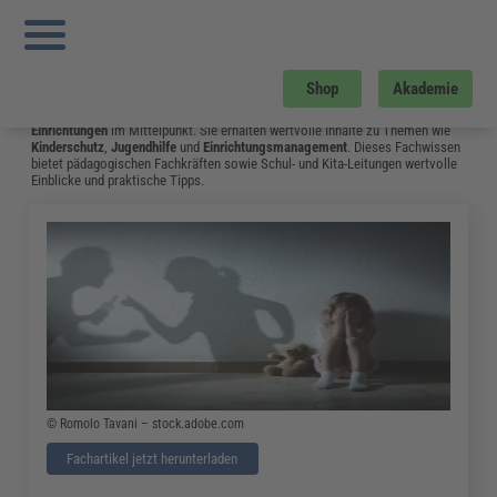
Sie sind hier:
Startseite
»
Fachwissen
»
Bildung und Erziehung
»
„insoweit
Erfahrene Fachkraft“ Nach Dem Bundeskinderschutzgesetz – Wann Wird Sie
Hinzugezogen
»
Seite 10
Bildung und Erziehung
Shop
Akademie
Auf dieser Seite stehen
Kindertagesstätten
,
Schulen
und
andere soziale
Einrichtungen
im Mittelpunkt. Sie erhalten wertvolle Inhalte zu Themen wie
Kinderschutz
,
Jugendhilfe
und
Einrichtungsmanagement
. Dieses Fachwissen
bietet pädagogischen Fachkräften sowie Schul- und Kita-Leitungen wertvolle
Einblicke und praktische Tipps.
© Romolo Tavani – stock.adobe.com
Fachartikel jetzt herunterladen