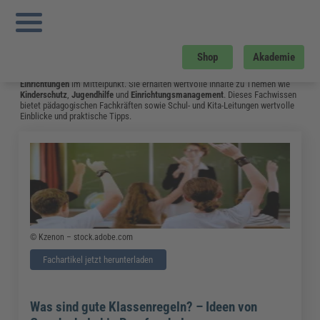
Sie sind hier:
Startseite
»
Fachwissen
»
Bildung und Erziehung
»
„insoweit
Erfahrene Fachkraft“ Nach Dem Bundeskinderschutzgesetz – Wann Wird Sie
Hinzugezogen
»
Seite 3
Bildung und Erziehung
Shop
Akademie
Auf dieser Seite stehen
Kindertagesstätten
,
Schulen
und
andere soziale
Einrichtungen
im Mittelpunkt. Sie erhalten wertvolle Inhalte zu Themen wie
Kinderschutz
,
Jugendhilfe
und
Einrichtungsmanagement
. Dieses Fachwissen
bietet pädagogischen Fachkräften sowie Schul- und Kita-Leitungen wertvolle
Einblicke und praktische Tipps.
© Kzenon – stock.adobe.com
Fachartikel jetzt herunterladen
Was sind gute Klassenregeln? – Ideen von