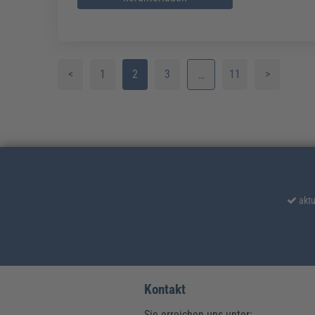
<
1
2
3
11
>
…
4
5
6
7
aktu
8
9
10
Kontakt
Sie erreichen uns unter: