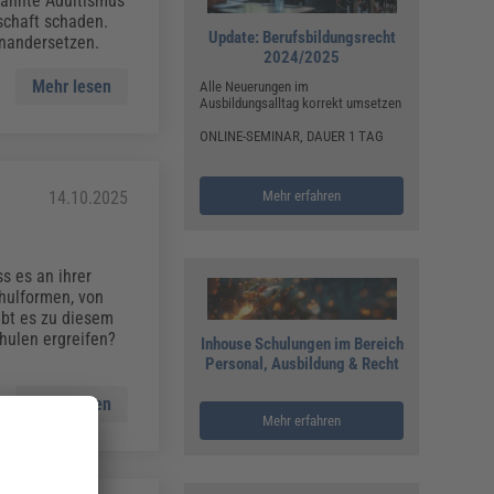
nannte Adultismus
schaft schaden.
Update: Berufsbildungsrecht
inandersetzen.
2024/2025
Mehr lesen
Alle Neuerungen im
Ausbildungsalltag korrekt umsetzen
ONLINE-SEMINAR, DAUER 1 TAG
d
Mehr erfahren
14.10.2025
s es an ihrer
chulformen, von
ibt es zu diesem
ulen ergreifen?
Inhouse Schulungen im Bereich
Personal, Ausbildung & Recht
Mehr lesen
Mehr erfahren