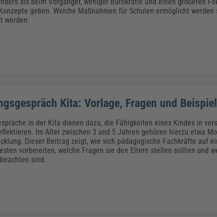
Klimaanpassung
Qualitätsmanagement
Praxismanagement, Abrechnung & Therapie
Q
 anders als beim Vorgänger, weniger Bürokratie und einen größeren Fo
Konzepte geben. Welche Maßnahmen für Schulen ermöglicht werden 
Künstliche Intelligenz
rt werden.
Weiterbildungen (AKADEMIE HERKERT)
Fac
We
Feuerwehr
H
Kommunales
Zoll und Export
Recht, Sicherheit & Ordnung
V
Fachpublikationen & Arbeitshilfen
Weiterbildungen (AKADEMIE HERKERT)
Zollverfahren & Zollvorschriften
ngsgespräch Kita: Vorlage, Fragen und Beispiel
spräche in der Kita dienen dazu, die Fähigkeiten eines Kindes in ve
eflektieren. Im Alter zwischen 3 und 5 Jahren gehören hierzu etwa Mo
icklung. Dieser Beitrag zeigt, wie sich pädagogische Fachkräfte auf e
sten vorbereiten, welche Fragen sie den Eltern stellen sollten und w
beachten sind.