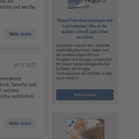
ualitätsmanagement, Hygiene & Arbeitsschutz
kus auf
sollen und welche
Personalmanagement
hpublikationen & Arbeitshilfen
Dienstliche Beurteilungen und
Leistungsberichte in der
iterbildungen (AKADEMIE HERKERT)
ausmeister & Haustechnik
Schule schnell und sicher
Mehr lesen
erstellen
ergaberecht
Schulleiter müssen ihre Lehrkräfte
regelmäßig beurteilen. Dabei sind
die bundeslandspezifischen
Vorgaben und Vorlagen zu beachten.
Mit dieser bundeslandspezifischen
09.12.2025
Software mit fertigen
Textbausteinen auf CD-ROM ist dies
rasch möglich.
rschiedenen
torik, Sprache und
in solches
Mehr erfahren
elche rechtlichen
Mehr lesen