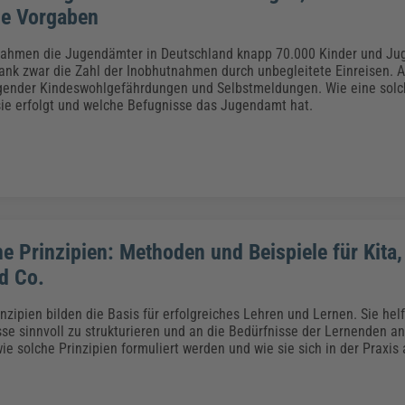
he Vorgaben
nahmen die Jugendämter in Deutschland knapp 70.000 Kinder und Jug
ank zwar die Zahl der Inobhutnahmen durch unbegleitete Einreisen. Al
ingender Kindeswohlgefährdungen und Selbstmeldungen. Wie eine sol
sie erfolgt und welche Befugnisse das Jugendamt hat.
e Prinzipien: Methoden und Beispiele für Kita,
d Co.
nzipien bilden die Basis für erfolgreiches Lehren und Lernen. Sie hel
se sinnvoll zu strukturieren und an die Bedürfnisse der Lernenden a
wie solche Prinzipien formuliert werden und wie sie sich in der Praxi