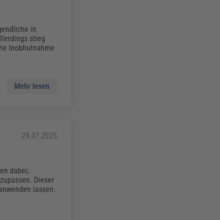
endliche in
lerdings stieg
che Inobhutnahme
Mehr lesen
29.07.2025
fen dabei,
nzupassen. Dieser
s anwenden lassen.