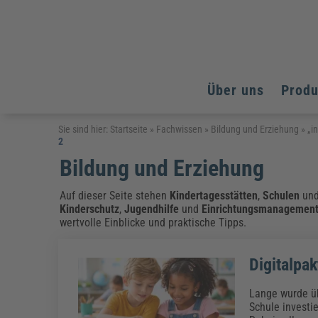
Über uns
Prod
Arbeitsschutz
Arbeitsschutz
Arbeitsschutz
Sie sind hier:
Startseite
»
Fachwissen
»
Bildung und Erziehung
»
„i
2
Fachpublikationen & Arbeitshilfen
Bildung und Erziehung
Bildung und Erziehung
Bildung und Erziehung
Weiterbildungen (AKADEMIE HERKERT)
Arbeitssicherheit & Gesundheitsschutz
Assistenz & Office-Management
Baurecht & Architektenrecht
Energie und Umwelt
Energie und Umwelt
Auf dieser Seite stehen
Kindertagesstätten
,
Schulen
un
Arbeitsschutz & Brandschutz
Bau, Immobilien & Gebäudemanagement
Bildung und Erziehung
Brandschutz
Energieoptimiertes & klimaneutrales Bauen
Kinderschutz
,
Jugendhilfe
und
Einrichtungsmanagemen
Kommunales
Kommunales
Fachpublikationen & Arbeitshilfen
wertvolle Einblicke und praktische Tipps.
Nachhaltiges Planen
Reisekosten und Finanzen
Reisekosten und Finanzen
Kinderschutz, Jugendhilfe & Inklusion
Datenschutz & IT-Recht
Elektrosicherheit
Digitalpa
Datenschutz & IT-Sicherheit
Elektrosicherheit & Elektrotechnik
Energie und Umwelt
Fachpublikationen & Arbeitshilfen
Lange wurde übe
Schule investie
Weiterbildungen (AKADEMIE HERKERT)