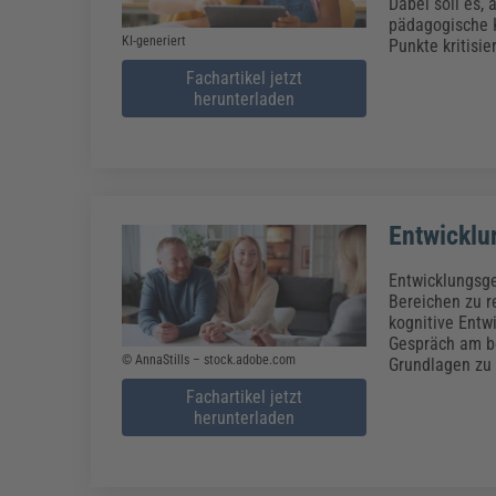
Erneuerbare Energien
Geschäftsführung
Pflegeleitung & Pflegepraxis
Dabei soll es,
pädagogische 
Energie & Umwelt
Führung & Management
Gesundheit & Pflege
Kommunales
KI-generiert
Punkte kritisie
Fachpublikationen & Arbeitshilfen
Fachartikel jetzt
Weiterbildungen (AKADEMIE HERKERT)
herunterladen
Bauhof
Künstliche Intelligenz
Personalwesen
Bau, Immobilien & Gebäudemanagement
Personal, Ausbildung & Recht
Reisekosten und Finanzen
Grünflächen
Weiterbildungen (AKADEMIE HERKERT)
Verkehrsrecht
Reisekosten & Finanzen
Zollabwicklung & Exportabwicklung
Entwicklu
Zoll & Export
Entwicklungsge
Bereichen zu r
kognitive Entw
Gespräch am be
© AnnaStills – stock.adobe.com
Grundlagen zu 
Fachartikel jetzt
herunterladen