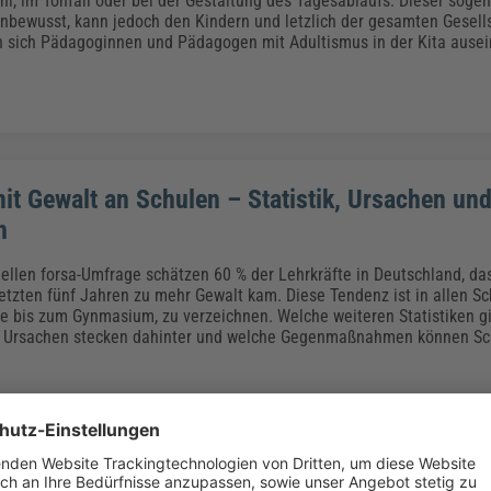
hl, im Tonfall oder bei der Gestaltung des Tagesablaufs. Dieser soge
unbewusst, kann jedoch den Kindern und letzlich der gesamten Gesell
n sich Pädagoginnen und Pädagogen mit Adultismus in der Kita ause
t Gewalt an Schulen – Statistik, Ursachen un
n
uellen forsa-Umfrage schätzen 60 % der Lehrkräfte in Deutschland, das
letzten fünf Jahren zu mehr Gewalt kam. Diese Tendenz ist in allen S
e bis zum Gynmasium, zu verzeichnen. Welche weiteren Statistiken g
 Ursachen stecken dahinter und welche Gegenmaßnahmen können Sch