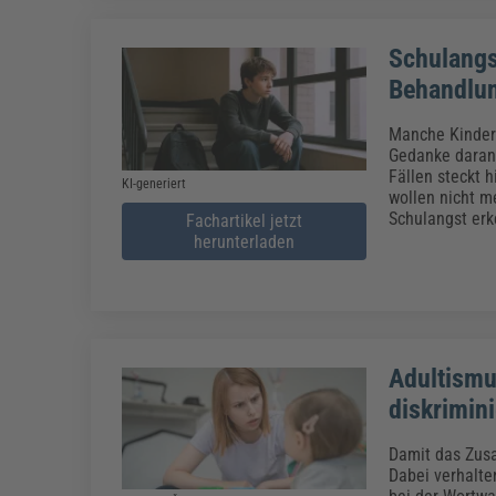
Schulangs
Behandlu
Manche Kinder 
Gedanke daran
Fällen steckt 
KI-generiert
wollen nicht m
Schulangst erk
Fachartikel jetzt
herunterladen
Adultismu
diskrimin
Damit das Zusa
Dabei verhalte