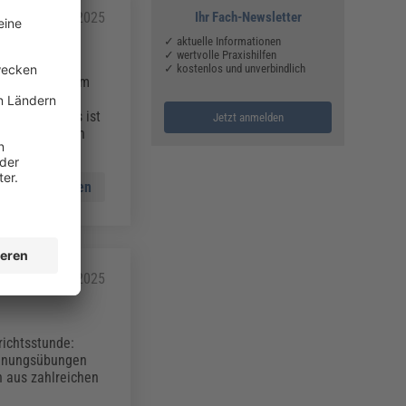
Ihr Fach-Newsletter
13.08.2025
✓ aktuelle Informationen
✓ wertvolle Praxishilfen
✓ kostenlos und unverbindlich
nötigt aus einem
raten. Mit
sen. Doch was ist
Jetzt anmelden
t es und müssen
Mehr lesen
13.08.2025
richtsstunde:
annungsübungen
n aus zahlreichen