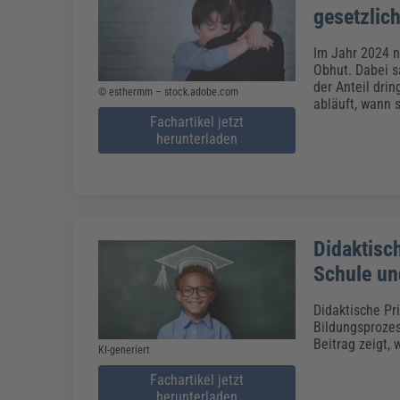
gesetzlic
Im Jahr 2024 
Obhut. Dabei s
der Anteil dr
© esthermm – stock.adobe.com
abläuft, wann 
Fachartikel jetzt
herunterladen
Didaktisch
Schule un
Didaktische Pri
Bildungsprozes
Beitrag zeigt, 
KI-generiert
Fachartikel jetzt
herunterladen