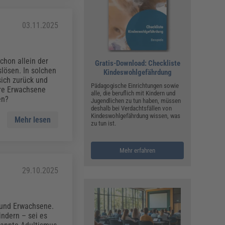
03.11.2025
chon allein der
Gratis-Download: Checkliste
ösen. In solchen
Kindeswohlgefährdung
sich zurück und
Pädagogische Einrichtungen sowie
ere Erwachsene
alle, die beruflich mit Kindern und
en?
Jugendlichen zu tun haben, müssen
deshalb bei Verdachtsfällen von
Kindeswohlgefährdung wissen, was
Mehr lesen
zu tun ist.
Mehr erfahren
29.10.2025
 und Erwachsene.
indern – sei es