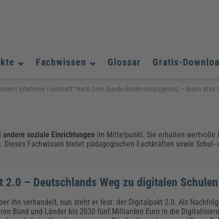
ukte
Fachwissen
Glossar
Gratis-Downlo
Assistenz und Office-Management
Assistenz und Office-Management
Assistenz und Office-Management
nsoweit Erfahrene Fachkraft“ Nach Dem Bundeskinderschutzgesetz – Wann Wird
Weiterbildungen (AKADEMIE HERKERT)
Fac
Datenschutz und IT-Sicherheit
Datenschutz und IT-Sicherheit
We
Aushangpflichtige Gesetze & Vorschriften
Bauausführung
Be
B
Führung und Management
Führung und Management
d
andere soziale Einrichtungen
im Mittelpunkt. Sie erhalten wertvolle
Gefahrstoffe & REACH
Datenschutz und IT-Sicherheit
Chemikalen & Gefahrstoffe
Immobilienwirtschaft
E
L
t
. Dieses Fachwissen bietet pädagogischen Fachkräften sowie Schul- 
Künstliche Intelligenz
Künstliche Intelligenz
Fachpublikationen & Arbeitshilfen
Fac
Weiterbildungen (AKADEMIE HERKERT)
We
Zoll und Export
Zoll und Export
Leitung, Organisation & Dokumentation
Organisation & Dokumentation
U
kt 2.0 – Deutschlands Weg zu digitalen Schulen
Führung und Management
Fachpublikationen & Arbeitshilfen
Fac
r ihn verhandelt, nun steht er fest: der Digitalpakt 2.0. Als Nachfolg
ren Bund und Länder bis 2030 fünf Milliarden Euro in die Digitalisier
Weiterbildungen (AKADEMIE HERKERT)
We