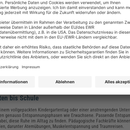
fe Kindergarten: DIN zum Erste-Hilfe-Kasten,
Checkliste für Erzieherinnen und Erzieher
: Ein Kind ist gestürzt, vielleicht sogar ohnmächtig geworden oder be
rste Hilfe. Jetzt dürfen Erzieherinnen und Erzieher nicht in Panik ge
 Erste-Hilfe-Maßnahmen können sie die meisten akuten Probleme lö
 Hilfe im Kindergarten konkret zu beachten? Welche Vorschriften gib
n speziell geschult sein?
Entspannungsübungen für Kinder – von
ten bis Schule
einem vollgepackten Kindergartentag oder einer anstrengenden Unter
gen genauso Entspannungsphasen wie Erwachsene. Passende Entsp
abei, diese Ruhe im Alltag zu finden. Pädagogische Fachkräfte könne
len, darunter Atemübungen, Muskelentspannung und Traumreisen.