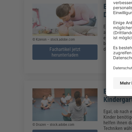
Erste Hil
DGUV und 
Es ist passiert
anderen Grund E
entsprechenden
© Kzenon – stock.adobe.com
bei der Ersten
die Erwachsene
Fachartikel jetzt
herunterladen
Einfache 
Kindergar
Egal, ob nach 
Kinder benöti
helfen ihnen d
© Drazen – stock.adobe.com
Techniken wäh