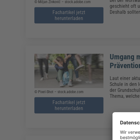
bei der Wortwa
© Miljan Živković – stock.adobe.com
geschieht oft 
Deshalb sollte
Fachartikel jetzt
herunterladen
Umgang mi
Präventio
Laut einer akt
Schule in den 
der Grundschul
© Pixel-Shot – stock.adobe.com
Thema, welche
Fachartikel jetzt
herunterladen