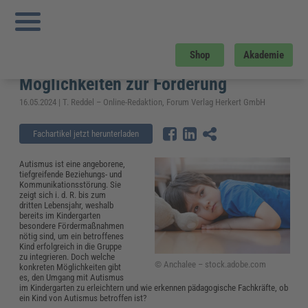
Sie sind hier:
Startseite
»
Fachwissen
»
Bildung und Erziehung
»
Autismus
Kindergarten: Symptome, Beobachtungsbogen und Möglichkeiten zur Förderung
Autismus Kindergarten: Symptome,
Shop
Akademie
Beobachtungsbogen und
Möglichkeiten zur Förderung
16.05.2024 | T. Reddel – Online-Redaktion, Forum Verlag Herkert GmbH
Fachartikel jetzt herunterladen
Autismus ist eine angeborene,
tiefgreifende Beziehungs- und
Kommunikationsstörung. Sie
zeigt sich i. d. R. bis zum
dritten Lebensjahr, weshalb
bereits im Kindergarten
besondere Fördermaßnahmen
nötig sind, um ein betroffenes
Kind erfolgreich in die Gruppe
zu integrieren. Doch welche
© Anchalee – stock.adobe.com
konkreten Möglichkeiten gibt
es, den Umgang mit Autismus
im Kindergarten zu erleichtern und wie erkennen pädagogische Fachkräfte, ob
ein Kind von Autismus betroffen ist?