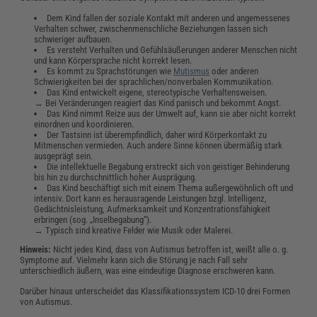
Dem Kind fallen der soziale Kontakt mit anderen und angemessenes
Verhalten schwer, zwischenmenschliche Beziehungen lassen sich
schwieriger aufbauen.
Es versteht Verhalten und Gefühlsäußerungen anderer Menschen nicht
und kann Körpersprache nicht korrekt lesen.
Es kommt zu Sprachstörungen wie
Mutismus
oder anderen
Schwierigkeiten bei der sprachlichen/nonverbalen Kommunikation.
Das Kind entwickelt eigene, stereotypische Verhaltensweisen.
→ Bei Veränderungen reagiert das Kind panisch und bekommt Angst.
Das Kind nimmt Reize aus der Umwelt auf, kann sie aber nicht korrekt
einordnen und koordinieren.
Der Tastsinn ist überempfindlich, daher wird Körperkontakt zu
Mitmenschen vermieden. Auch andere Sinne können übermäßig stark
ausgeprägt sein.
Die intellektuelle Begabung erstreckt sich von geistiger Behinderung
bis hin zu durchschnittlich hoher Ausprägung.
Das Kind beschäftigt sich mit einem Thema außergewöhnlich oft und
intensiv. Dort kann es herausragende Leistungen bzgl. Intelligenz,
Gedächtnisleistung, Aufmerksamkeit und Konzentrationsfähigkeit
erbringen (sog. „Inselbegabung“).
→ Typisch sind kreative Felder wie Musik oder Malerei.
Hinweis:
Nicht jedes Kind, dass von Autismus betroffen ist, weißt alle o. g.
Symptome auf. Vielmehr kann sich die Störung je nach Fall sehr
unterschiedlich äußern, was eine eindeutige Diagnose erschweren kann.
Darüber hinaus unterscheidet das Klassifikationssystem ICD-10 drei Formen
von Autismus.