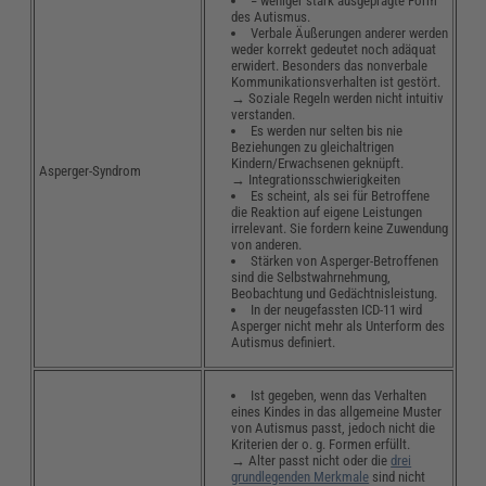
= weniger stark ausgeprägte Form
des Autismus.
Verbale Äußerungen anderer werden
weder korrekt gedeutet noch adäquat
erwidert. Besonders das nonverbale
Kommunikationsverhalten ist gestört.
→ Soziale Regeln werden nicht intuitiv
verstanden.
Es werden nur selten bis nie
Beziehungen zu gleichaltrigen
Kindern/Erwachsenen geknüpft.
Asperger-Syndrom
→ Integrationsschwierigkeiten
Es scheint, als sei für Betroffene
die Reaktion auf eigene Leistungen
irrelevant. Sie fordern keine Zuwendung
von anderen.
Stärken von Asperger-Betroffenen
sind die Selbstwahrnehmung,
Beobachtung und Gedächtnisleistung.
In der neugefassten ICD-11 wird
Asperger nicht mehr als Unterform des
Autismus definiert.
Ist gegeben, wenn das Verhalten
eines Kindes in das allgemeine Muster
von Autismus passt, jedoch nicht die
Kriterien der o. g. Formen erfüllt.
→ Alter passt nicht oder die
drei
grundlegenden Merkmale
sind nicht