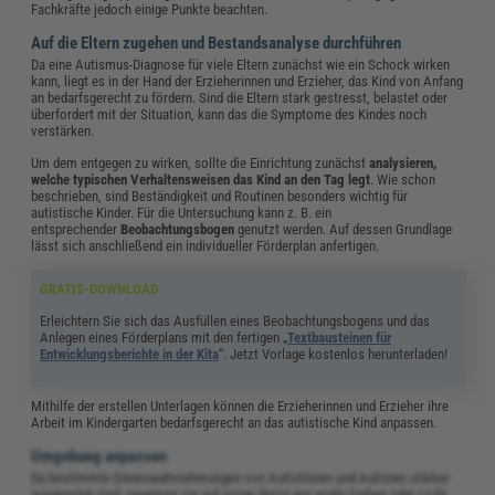
Fachkräfte jedoch einige Punkte beachten.
Auf die Eltern zugehen und Bestandsanalyse durchführen
Da eine Autismus-Diagnose für viele Eltern zunächst wie ein Schock wirken
kann, liegt es in der Hand der Erzieherinnen und Erzieher, das Kind von Anfang
an bedarfsgerecht zu fördern. Sind die Eltern stark gestresst, belastet oder
überfordert mit der Situation, kann das die Symptome des Kindes noch
verstärken.
Um dem entgegen zu wirken, sollte die Einrichtung zunächst
analysieren,
welche typischen Verhaltensweisen das Kind an den Tag legt
. Wie schon
beschrieben, sind Beständigkeit und Routinen besonders wichtig für
autistische Kinder. Für die Untersuchung kann z. B. ein
entsprechender
Beobachtungsbogen
genutzt werden. Auf dessen Grundlage
lässt sich anschließend ein individueller Förderplan anfertigen.
GRATIS-DOWNLOAD
Erleichtern Sie sich das Ausfüllen eines Beobachtungsbogens und das
Anlegen eines Förderplans mit den fertigen „
Textbausteinen für
Entwicklungsberichte in der Kita
“. Jetzt Vorlage kostenlos herunterladen!
Mithilfe der erstellen Unterlagen können die Erzieherinnen und Erzieher ihre
Arbeit im Kindergarten bedarfsgerecht an das autistische Kind anpassen.
Umgebung anpassen
Da bestimmte Sinneswahrnehmungen von Autistinnen und Autisten stärker
ausgeprägt sind, reagieren sie auf einige Reize wie grelle Farben oder Licht