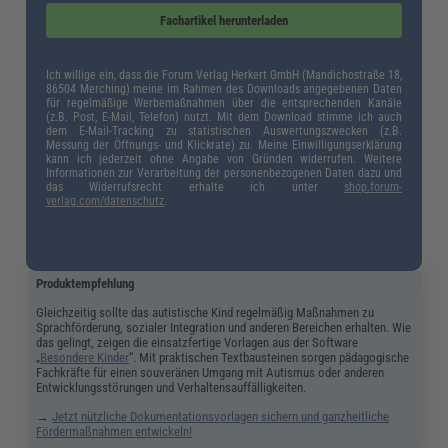
abwechseln. Ebenso sollte das Kind lernen, den Plan selbstständig zu nutzen.
Fachartikel herunterladen
Ich willige ein, dass die Forum Verlag Herkert GmbH (Mandichostraße 18,
86504 Merching) meine im Rahmen des Downloads angegebenen Daten
für regelmäßige Werbemaßnahmen über die entsprechenden Kanäle
(z.B. Post, E-Mail, Telefon) nutzt. Mit dem Download stimme ich auch
dem E-Mail-Tracking zu statistischen Auswertungszwecken (z.B.
Messung der Öffnungs- und Klickrate) zu. Meine Einwilligungserklärung
kann ich jederzeit ohne Angabe von Gründen widerrufen. Weitere
Informationen zur Verarbeitung der personenbezogenen Daten dazu und
das Widerrufsrecht erhalte ich unter
shop.forum-
verlag.com/datenschutz
.
Produktempfehlung
Gleichzeitig sollte das autistische Kind regelmäßig Maßnahmen zu
Sprachförderung, sozialer Integration und anderen Bereichen erhalten. Wie
das gelingt, zeigen die einsatzfertige Vorlagen aus der Software
„
Besondere Kinder
“. Mit praktischen Textbausteinen sorgen pädagogische
Fachkräfte für einen souveränen Umgang mit Autismus oder anderen
Entwicklungsstörungen und Verhaltensauffälligkeiten.
→
Jetzt nützliche Dokumentationsvorlagen sichern und ganzheitliche
Fördermaßnahmen entwickeln!