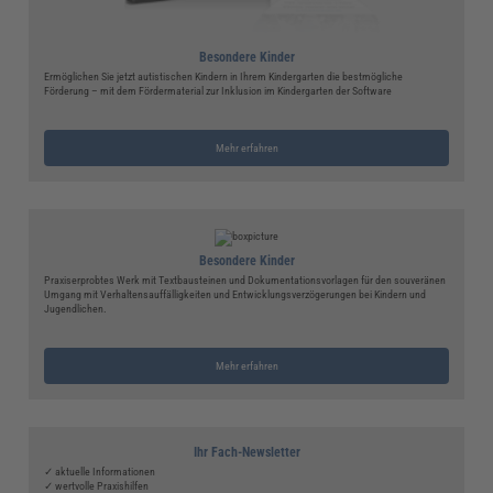
Besondere Kinder
Ermöglichen Sie jetzt autistischen Kindern in Ihrem Kindergarten die bestmögliche
Förderung – mit dem Fördermaterial zur Inklusion im Kindergarten der Software
Mehr erfahren
Besondere Kinder
Praxiserprobtes Werk mit Textbausteinen und Dokumentationsvorlagen für den souveränen
Umgang mit Verhaltensauffälligkeiten und Entwicklungsverzögerungen bei Kindern und
Jugendlichen.
Mehr erfahren
Ihr Fach-Newsletter
✓ aktuelle Informationen
✓ wertvolle Praxishilfen