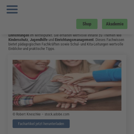
Sie sind hier:
Startseite
»
Fachwissen
»
Bildung und Erziehung
»
Kindeswohlgefährdung: Mit Dieser Checkliste Erkennen Erzieher Anzeichen
Häuslicher Gewalt
»
Seite 9
Bildung und Erziehung
Shop
Akademie
Auf dieser Seite stehen
Kindertagesstätten
,
Schulen
und
andere soziale
Einrichtungen
im Mittelpunkt. Sie erhalten wertvolle Inhalte zu Themen wie
Kinderschutz
,
Jugendhilfe
und
Einrichtungsmanagement
. Dieses Fachwissen
bietet pädagogischen Fachkräften sowie Schul- und Kita-Leitungen wertvolle
Einblicke und praktische Tipps.
© Robert Kneschke – stock.adobe.com
Fachartikel jetzt herunterladen