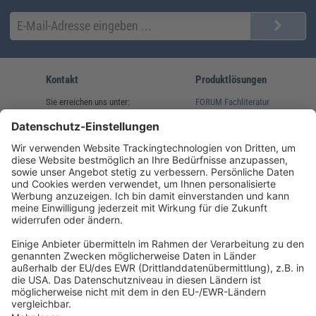
Kontakt
Produktlösungen
Sie erreichen uns unter:
FORUM Fachliteratur
AKADEMIE HERKERT
(08233) 38 11 23
Unsere Marken
service@forum-verlag.com
Mo-Do 07:30 - 17:00 Uhr
Fr 07:30 - 15:00 Uhr
Folgen Sie uns
Impressum