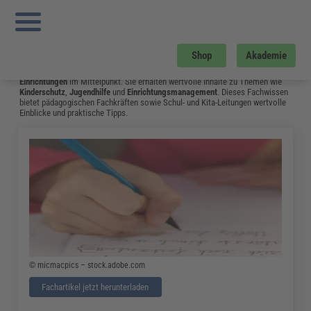
Sie sind hier:
Startseite
»
Fachwissen
»
Bildung und Erziehung
»
Kindeswohlgefährdung: Mit Dieser Checkliste Erkennen Erzieher Anzeichen
Häuslicher Gewalt
»
Seite 8
Bildung und Erziehung
Shop
Akademie
Auf dieser Seite stehen
Kindertagesstätten
,
Schulen
und
andere soziale
Einrichtungen
im Mittelpunkt. Sie erhalten wertvolle Inhalte zu Themen wie
Kinderschutz
,
Jugendhilfe
und
Einrichtungsmanagement
. Dieses Fachwissen
bietet pädagogischen Fachkräften sowie Schul- und Kita-Leitungen wertvolle
Einblicke und praktische Tipps.
© micmacpics – stock.adobe.com
Fachartikel jetzt herunterladen