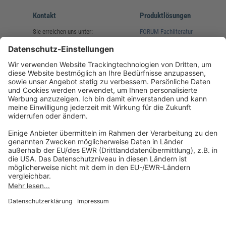
Kontakt
Produktlösungen
Sie erreichen uns unter:
FORUM Fachliteratur
AKADEMIE HERKERT
(08233) 38 11 23
Unsere Marken
service@forum-verlag.com
Mo-Do 07:30 - 17:00 Uhr
Fr 07:30 - 15:00 Uhr
Folgen Sie uns
Impressum
Datenschutz
Cookie-Einstellungen