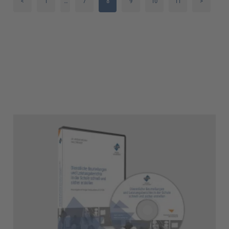
<
1
…
7
8
9
10
11
>
2
3
4