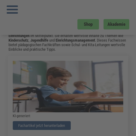
Sie sind hier:
Startseite
»
Fachwissen
»
Bildung und Erziehung
»
Kindeswohlgefährdung: Mit Dieser Checkliste Erkennen Erzieher Anzeichen
Häuslicher Gewalt
»
Seite 5
Bildung und Erziehung
Shop
Akademie
Auf dieser Seite stehen
Kindertagesstätten
,
Schulen
und
andere soziale
Einrichtungen
im Mittelpunkt. Sie erhalten wertvolle Inhalte zu Themen wie
Kinderschutz
,
Jugendhilfe
und
Einrichtungsmanagement
. Dieses Fachwissen
bietet pädagogischen Fachkräften sowie Schul- und Kita-Leitungen wertvolle
Einblicke und praktische Tipps.
KI-generiert
Fachartikel jetzt herunterladen