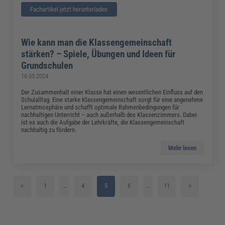
Fachartikel jetzt herunterladen
Wie kann man die Klassengemeinschaft
stärken? – Spiele, Übungen und Ideen für
Grundschulen
16.05.2024
Der Zusammenhalt einer Klasse hat einen wesentlichen Einfluss auf den
Schulalltag. Eine starke Klassengemeinschaft sorgt für eine angenehme
Lernatmosphäre und schafft optimale Rahmenbedingungen für
nachhaltigen Unterricht – auch außerhalb des Klassenzimmers. Dabei
ist es auch die Aufgabe der Lehrkräfte, die Klassengemeinschaft
nachhaltig zu fördern.
Mehr lesen
<
1
…
4
5
6
…
11
>
2
7
3
8