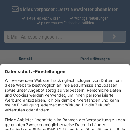
Nichts verpassen: Jetzt Newsletter abonnieren
aktuelles Fachwissen
wichtige Neuerungen
passgenaues Fachgebiet wählen
Kontakt
Produktlösungen
Sie erreichen uns unter:
FORUM Fachliteratur
AKADEMIE HERKERT
(08233) 38 11 23
Unsere Marken
service@forum-verlag.com
Mo-Do 07:30 - 17:00 Uhr
Fr 07:30 - 15:00 Uhr
Folgen Sie uns