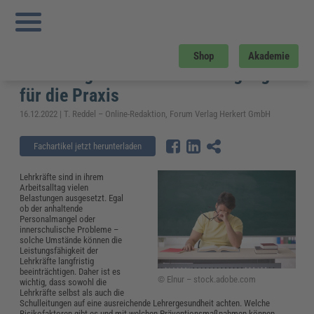
Sie sind hier:
Startseite
»
Fachwissen
»
Bildung und Erziehung
»
Lehrergesundheit: Prävention, Belastungsfaktoren und Anregungen für die
Praxis
Lehrergesundheit: Prävention,
Shop
Akademie
Belastungsfaktoren und Anregungen
für die Praxis
16.12.2022 | T. Reddel – Online-Redaktion, Forum Verlag Herkert GmbH
Fachartikel jetzt herunterladen
Lehrkräfte sind in ihrem
Arbeitsalltag vielen
Belastungen ausgesetzt. Egal
ob der anhaltende
Personalmangel oder
innerschulische Probleme –
solche Umstände können die
Leistungsfähigkeit der
Lehrkräfte langfristig
beeinträchtigen. Daher ist es
© Elnur – stock.adobe.com
wichtig, dass sowohl die
Lehrkräfte selbst als auch die
Schulleitungen auf eine ausreichende Lehrergesundheit achten. Welche
Risikofaktoren gibt es und mit welchen Präventionsmaßnahmen können