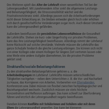
Des Weiteren spielt das
Alter
der Lehrkraft
einen wesentlichen Teil bei der
Lehrergesundheit. Mit zunehmendem Alter sinkt die allgemeine Leistungs-
und Belastungsfähigkeit, die Stresssensibilität wächst und die
Frustrationstoleranz sinkt. Allerdings passen sich die Arbeitsanforderungen
nicht dieser Entwicklung an. Sie bleiben entweder gleich hoch oder erhöhen
sich durch gesellschaftliche Veränderungen sogar noch. Auch dieser Umstand
kann die Lehrergesundheit gefährden.
Außerdem beeinflussen die
persönlichen Lebensverhältnisse
die Gesundheit
der Lehrkräfte. Stehen sie kurz- oder längerfristig vor privaten Problemen,
kann das ihre Leistungsfähigkeit beeinflussen. Allerdings nimmt der Lehrberuf
keine Rücksicht auf solche Umstände. Vielmehr müssen die Lehrkräfte das
ganze Schuljahr hindurch die gleiche Leistung erbringen. Sie können sich nicht
von einer Kollegin oder einem Kollegen für längere Zeit vertreten lassen oder
eine Weile eine andere Aufgabe übernehmen, bis die privaten Probleme
geklärt sind.
Strukturelle/soziale Belastungsfaktoren
Zu den strukturellen Belastungsfaktoren gehören u. a. die
Arbeitsbedingungen
im Lehrberuf. Lehrkräfte müssen unterschiedlichen
Tätigkeiten nachgehen – neben dem Unterrichten z. B. die Vor- und Nacharbeit
zu Hause, das Korrigieren von Arbeiten, Vorbereiten von
Elternabenden
,
Konferenzen usw. Dabei müssen sie flexibel zwischen fachpädagogischer und
Beziehungsarbeit wechseln. Zusätzlich müssen sie stets höchste
Konzentration und Reflexion aufbringen. Das kann schnell zur Überforderung
führen und letztlich die Lehrergesundheit negativ beeinflussen.
Daneben können
Konflikte mit Schülerinnen und Schülern oder mit deren
Eltern
die Lehrergesundheit angreifen. Das kann bei kleineren