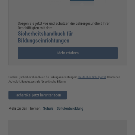
Sorgen Sie jetzt vor und schützen die Lehrergesundheit Ihrer
Beschäftigten mit dem:
Sicherheitshandbuch für
Bildungseinrichtungen
Mehr erfahren
Quellen: „Sicherheitshandbuch für Bildungseinrichtungen“,
Deutsches Schulportal
, Deutsches
Ärzteblatt, Bundeszentrale für politische Bildung
Fachartikel jetzt herunterladen
Mehr zu den Themen:
Schule
Schulentwicklung