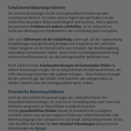
Schulinterne Belastungsfaktoren
Die meisten Belastungen für die Lehrergesundheit kommen aus dem
schulinternen Bereich.
Sie treten nahezu täglich auf
und fordern von den
Lehrkräften besondere Widerstandsfähigkeit und Resilienz. Hierzu gehören
beispielsweise
Probleme mit anderen Lehrkräften
, sei es aufgrund von
fachlichen Meinungsverschiedenheiten oder schlichtweg durch Antipathie.
Aber auch
Differenzen mit der Schulleitung
stehen ggf. auf der Tagesordnung.
Schulleitungen sind gleichzeitig Kollegen und Vorgesetzte der Lehrkräfte.
Zudem fungieren sie als Kontaktstelle zum Schulamt, der Bezirksregierung
und anderen kommunalen Stellen. Dieser breite Zuständigkeitsbereich birgt
weiteres Konfliktpotenzial, das die Lehrergesundheit gefährden kann.
Nicht zuletzt können
Auseinandersetzungen mit kommunalen Stellen
für
weitere Belastungen sorgen. Sei es aufgrund eines Disziplinarverfahrens, bei
Hilfe-/Beratungsversuchen oder anderen Anliegen – diese Anlässe erzeugen
bei der Lehrkraft ggf. das Gefühl, nicht beachtet oder wertgeschätzt zu
werden. Dadurch kann die Lehrergesundheit weiter sinken.
Persönliche Belastungsfaktoren
Auch die persönlichen Voraussetzungen der Lehrkräfte können ihre
Gesundheit beeinträchtigen. So sind sie im Schulalltag etwa mehr Viren und
Bakterien ausgesetzt als Beschäftigte in anderen Branchen.
Solche
gesundheitlichen Risiken
können im Krankheitsfall zu längeren
Ausfällen führen, was weitere negative Effekte wie Unterrichtsausfälle oder
Beeinträchtigungen des Lehrplans mit sich bringt. Gleichzeitig erhöhen Stress
oder Konflikte das Risiko für
Herz-Kreislauf-Erkrankungen
und psychische
Erkrankungen wie
Burnout
.