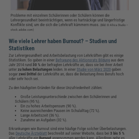
Probleme mit einzelnen Schülerinnen oder Schülern können die
Lehrergesundheit beeinträchtigen, wenn es hartnäckige und längerfristige
Konflikte sind, um die sich die Lehrkraft kümmern muss.
(Bild: © Africa Studio –
stock.adobe.com)
Wie viele Lehrer haben Burnout? – Studien und
Statistiken
Zur Lehrergesundheit und Arbeitsbelastung von Lehrkräften gibt es einige
Statistiken. So gaben in einer
Befragung des Aktionsrats Bildung
aus dem
Jahr 2014 rund
30 %
der befragten Lehrkräfte an, dass sie bei ihrer Arbeit
unter
zu hohen Belastungen
leiden. In einer
Studie von März 2020
gaben
sogar
zwei Drittel
der Lehrkräfte an, dass die Belastung ihres Berufs hoch
oder sehr hoch sei.
Zu den häufigsten Gründen für diese Unzufriedenheit zählen:
Große Leistungsunterschiede zwischen den Schülerinnen und
Schülern (95 %).
Ein zu hohes Arbeitspensum (90 %).
Keine ausreichenden Pausen im Schulalltag (72 %).
Lange Arbeitszeit (36 %).
Zunahme an Aufgaben (32 %).
Erkrankungen wie Burnout sind eine häufige Folge solcher Überbelastungen.
Das
Deutsche Ärzteblatt
beschreibt auf seiner Website, dass bei
3 bis 5 %
aller Lehrkräfte ein
Burnout
angenommen werden kann. Allerdings gebe es