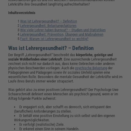
Lehrkräfte ihre Gesundheit langfristig aufrechterhalten?
Inhaltsverzeichnis
Was ist Lehrergesundheit? – Definition
Lehrergesundheit: Belastungsfaktoren
Wie viele Lehrer haben Burnout? – Studien und Statistiken
Lehrergesundheit: Prävention, Übungen und Maßnahmen
Fazit: Warum ist Lehrergesundheit so wichtig?
Was ist Lehrergesundheit? – Definition
Der Begriff „Lehrergesundheit“ beschreibt das
körperliche, geistige und
soziale Wohlbefinden einer Lehrkraft
. Eine ausreichende Lehrergesundheit
zeichnet sich nicht nur dadurch aus, dass keine Gebrechen oder anderen
physischen Beschwerden vorliegen. Auch die
psychische Belastung
der
Pädagoginnen und Pädagogen sowie ihr soziales Umfeld spielen eine
wesentlichen Rolle. Besonders die mentale Gesundheit der Lehrkräfte wird im
Laufe ihres Berufs immer wieder strapaziert.
Was gehört also zu einer positiven Lehrergesundheit? Der Psychologe Uwe
Schaarschmidt definiert einen Menschen als psychisch gesund, wenn er im
Alltag folgende Punkte aufweist:
Er engagiert sich, aber schafft es dennoch, sich entspannt den
(beruflichen) Anforderungen zu stellen.
Er behält eine positive Einstellung zu sich selbst und den eigenen
Wirkungsmöglichkeiten.
Er verfolgt (realistische) Ziele.
Er erkennt einen Sinn in seinem Handeln.