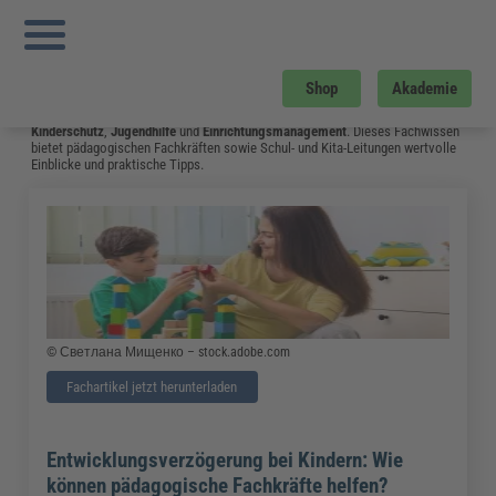
Sie sind hier:
Startseite
»
Fachwissen
»
Bildung und Erziehung
»
Pädagogische
Konzepte im Vergleich: Welche Gibt Es und Wie Unterscheiden Sie Sich
»
Seite 1
Bildung und Erziehung
Shop
Akademie
Auf dieser Seite stehen
Kindertagesstätten
,
Schulen
und
andere soziale
Einrichtungen
im Mittelpunkt. Sie erhalten wertvolle Inhalte zu Themen wie
Kinderschutz
,
Jugendhilfe
und
Einrichtungsmanagement
. Dieses Fachwissen
bietet pädagogischen Fachkräften sowie Schul- und Kita-Leitungen wertvolle
Einblicke und praktische Tipps.
© Светлана Мищенко – stock.adobe.com
Fachartikel jetzt herunterladen
Entwicklungsverzögerung bei Kindern: Wie
können pädagogische Fachkräfte helfen?