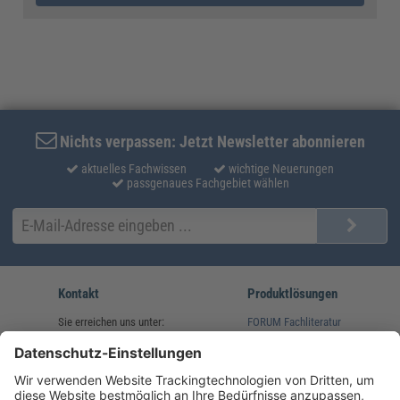
Nichts verpassen: Jetzt Newsletter abonnieren
aktuelles Fachwissen
wichtige Neuerungen
passgenaues Fachgebiet wählen
Kontakt
Produktlösungen
Sie erreichen uns unter:
FORUM Fachliteratur
AKADEMIE HERKERT
(08233) 38 11 23
Unsere Marken
service@forum-verlag.com