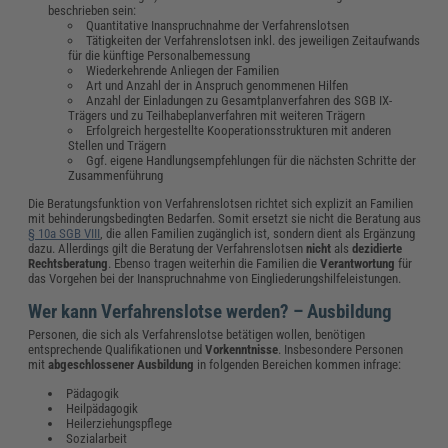
beschrieben sein:
Quantitative Inanspruchnahme der Verfahrenslotsen
Tätigkeiten der Verfahrenslotsen inkl. des jeweiligen Zeitaufwands
für die künftige Personalbemessung
Wiederkehrende Anliegen der Familien
Art und Anzahl der in Anspruch genommenen Hilfen
Anzahl der Einladungen zu Gesamtplanverfahren des SGB IX-
Trägers und zu Teilhabeplanverfahren mit weiteren Trägern
Erfolgreich hergestellte Kooperationsstrukturen mit anderen
Stellen und Trägern
Ggf. eigene Handlungsempfehlungen für die nächsten Schritte der
Zusammenführung
Die Beratungsfunktion von Verfahrenslotsen richtet sich explizit an Familien
mit behinderungsbedingten Bedarfen. Somit ersetzt sie nicht die Beratung aus
§ 10a SGB VIII
, die allen Familien zugänglich ist, sondern dient als Ergänzung
dazu. Allerdings gilt die Beratung der Verfahrenslotsen
nicht
als
dezidierte
Rechtsberatung
. Ebenso tragen weiterhin die Familien die
Verantwortung
für
das Vorgehen bei der Inanspruchnahme von Eingliederungshilfeleistungen.
Wer kann Verfahrenslotse werden? – Ausbildung
Personen, die sich als Verfahrenslotse betätigen wollen, benötigen
entsprechende Qualifikationen und
Vorkenntnisse
. Insbesondere Personen
mit
abgeschlossener Ausbildung
in folgenden Bereichen kommen infrage:
Pädagogik
Heilpädagogik
Heilerziehungspflege
Sozialarbeit