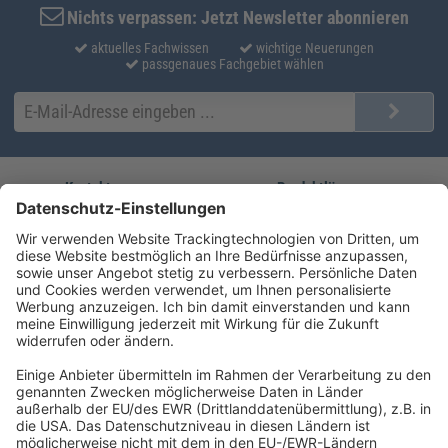
Nichts verpassen: Jetzt Newsletter abonnieren
aktuelles Fachwissen
wichtige Neuerungen
passgenaues Fachgebiet wählen
Kontakt
Produktlösungen
Sie erreichen uns unter:
FORUM Fachliteratur
AKADEMIE HERKERT
(08233) 38 11 23
Unsere Marken
service@forum-verlag.com
Mo-Do 07:30 - 17:00 Uhr
Fr 07:30 - 15:00 Uhr
Folgen Sie uns