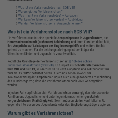
Was ist ein Verfahrenslotse nach SGB VIII?
Warum gibt es Verfahrenslotsen?
Was macht ein Verfahrenslotse? – Aufgaben
Wer kann Verfahrenslotse werden? – Ausbildung
Wer darf Verfahrenslotsen in Anspruch nehmen?
Was ist ein Verfahrenslotse nach SGB VIII?
Ein Verfahrenslotse ist eine spezielle
Ansprechperson in Jugendämtern
, die
Heranwachsenden mit (drohender) Behinderung
und ihren Familien dabei hilft,
ihre
Ansprüche auf Leistungen der Eingliederungshilfe
und weitere Rechte
geltend zu machen. Für die Leistungserbringung ist der Träger der
öffentlichen Kinder- und Jugendhilfe verantwortlich.
Rechtliche Grundlage der Verfahrenslotsen ist
§ 10b des achten
Buchs Sozialgesetzbuch (SGB VIII)
. Er fungiert als
Schnittstelle zwischen
SGB VIII und SGB IX
, wurde zum 01.01.2024 eingeführt und soll zunächst
bis
zum 31.12.2027 befristet
gelten. Allerdings sehen sowohl der
Koalitionsvertrag der Ampelregierung als auch eine gesonderte Entschließung
des Bundestags vor, dass die Verfahrenslotsen nach 2028 weitergeführt
werden.
In jedem Fall verpflichten sich Verfahrenslotsen vorrangig den Interessen der
Familien und Jugendlichen und unterliegen demnach einer
gesetzlich
vorgeschriebenen Unabhängigkeit
. Somit müssen sie im Konfliktfall u. U.
gegen die Interessen des Jugendamts oder des Eingliederungsträgers agieren.
Warum gibt es Verfahrenslotsen?