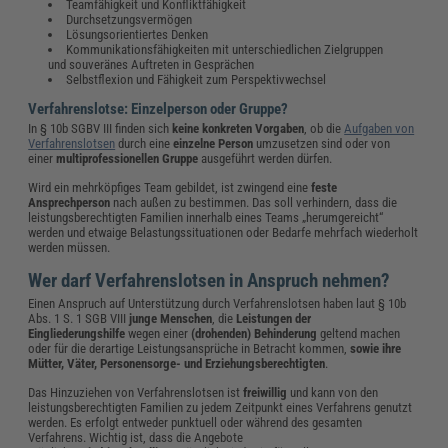
Teamfähigkeit und Konfliktfähigkeit
Durchsetzungsvermögen
Lösungsorientiertes Denken
Kommunikationsfähigkeiten mit unterschiedlichen Zielgruppen
und souveränes Auftreten in Gesprächen
Selbstflexion und Fähigkeit zum Perspektivwechsel
Verfahrenslotse: Einzelperson oder Gruppe?
In § 10b SGBV III finden sich
keine konkreten Vorgaben
, ob die
Aufgaben von
Verfahrenslotsen
durch eine
einzelne Person
umzusetzen sind oder von
einer
multiprofessionellen Gruppe
ausgeführt werden dürfen.
Wird ein mehrköpfiges Team gebildet, ist zwingend eine
feste
Ansprechperson
nach außen zu bestimmen. Das soll verhindern, dass die
leistungsberechtigten Familien innerhalb eines Teams „herumgereicht“
werden und etwaige Belastungssituationen oder Bedarfe mehrfach wiederholt
werden müssen.
Wer darf Verfahrenslotsen in Anspruch nehmen?
Einen Anspruch auf Unterstützung durch Verfahrenslotsen haben laut § 10b
Abs. 1 S. 1 SGB VIII
junge Menschen
, die
Leistungen der
Eingliederungshilfe
wegen einer
(drohenden) Behinderung
geltend machen
oder für die derartige Leistungsansprüche in Betracht kommen,
sowie ihre
Mütter, Väter, Personensorge- und Erziehungsberechtigten
.
Das Hinzuziehen von Verfahrenslotsen ist
freiwillig
und kann von den
leistungsberechtigten Familien zu jedem Zeitpunkt eines Verfahrens genutzt
werden. Es erfolgt entweder punktuell oder während des gesamten
Verfahrens. Wichtig ist, dass die Angebote