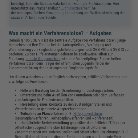
benötigt, kann die Schulsozialarbeit ein wichtiger Schlüssel sein. Hier
unterstützt das Praxishandbuch „
Schulsozialarbeit
“ bei
der schulspezifischen Konzeption, Umsetzung und Weiterentwicklung der
sozialen Arbeit in der Schule.
Was macht ein Verfahrenslotse? – Aufgaben
Gemäß § 10b SGB VIII ist die zentrale Aufgabe von Verfahrenslotsen, junge
Menschen und ihre Familie bei der Antragstellung, Verfolgung und
Wahrnehmung von Eingliederungshilfeleistungen nach SGB VIII und SGB XI zu
begleiten. Zu den Hilfeleistungen gehören beispielsweise Hilfen zur
Erziehung,
soziale Gruppenarbeit
oder eine Vollzeitpflege. Zudem helfen
Verfahrenslotsen dem Träger der öffentlichen Jugendhilfe bei der
Zusammenführung der Leistungen der Eingliederungshilfe.
Um diesen Aufgaben vollumfänglich nachzugehen, erfüllen Verfahrenslotsen
v. a. folgende Funktionen:
Hilfe und Beratung
bei der Orientierung im Leistungssystem.
Unterstützung beim Ausfüllen von Formularen
oder dem Verfassen
von Anträgen für Eingliederungshilfen.
Herstellung eines Kontakts
zu den zuständigen Stellen und
Weiterleitung an geeignete Ansprechpersonen.
Teilnahme an Planverfahren
(z. B.
Hilfeplanverfahren
,
Gesamtplanverfahren, Teilhabeplanverfahren und -konferenzen).
Halbjährliche
Berichterstattung
gegenüber dem örtlichen Träger der
öffentlichen Jugendhilfe über Erfahrungen der strukturellen
Zusammenarbeit mit anderen Stellen und öffentlichen Einrichtungen (z. B.
Rehabilitationsträger). In diesem Bericht müssen u. a. folgende Punkte