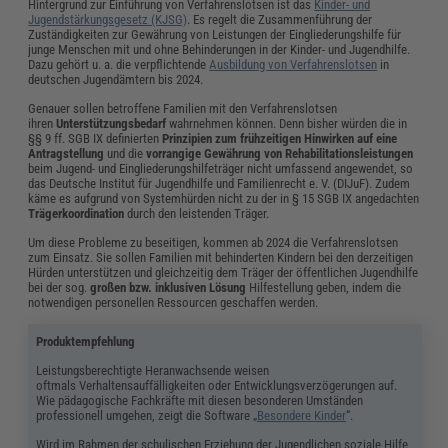
Hintergrund zur Einführung von Verfahrenslotsen ist das
Kinder- und
Jugendstärkungsgesetz (KJSG)
. Es regelt die Zusammenführung der
Zuständigkeiten zur Gewährung von Leistungen der Eingliederungshilfe für
junge Menschen mit und ohne Behinderungen in der Kinder- und Jugendhilfe.
Dazu gehört u. a. die verpflichtende
Ausbildung von Verfahrenslotsen
in
deutschen Jugendämtern bis 2024.
Genauer sollen betroffene Familien mit den Verfahrenslotsen
ihren
Unterstützungsbedarf
wahrnehmen können. Denn bisher würden die in
§§ 9 ff. SGB IX definierten
Prinzipien zum frühzeitigen Hinwirken auf eine
Antragstellung
und die
vorrangige Gewährung von Rehabilitationsleistungen
beim Jugend- und Eingliederungshilfeträger nicht umfassend angewendet, so
das Deutsche Institut für Jugendhilfe und Familienrecht e. V. (DIJuF). Zudem
käme es aufgrund von Systemhürden nicht zu der in § 15 SGB IX angedachten
Trägerkoordination
durch den leistenden Träger.
Um diese Probleme zu beseitigen, kommen ab 2024 die Verfahrenslotsen
zum Einsatz. Sie sollen Familien mit behinderten Kindern bei den derzeitigen
Hürden unterstützen und gleichzeitig dem Träger der öffentlichen Jugendhilfe
bei der sog.
großen bzw. inklusiven Lösung
Hilfestellung geben, indem die
notwendigen personellen Ressourcen geschaffen werden.
Produktempfehlung
Leistungsberechtigte Heranwachsende weisen
oftmals Verhaltensauffälligkeiten oder Entwicklungsverzögerungen auf.
Wie pädagogische Fachkräfte mit diesen besonderen Umständen
professionell umgehen, zeigt die Software „
Besondere Kinder
“.
Wird im Rahmen der schulischen Erziehung der Jugendlichen soziale Hilfe