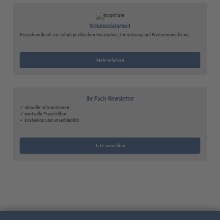
Schulsozialarbeit
Praxishandbuch zur schulspezifischen Konzeption, Umsetzung und Weiterentwicklung.
Mehr erfahren
Ihr Fach-Newsletter
✓ aktuelle Informationen
✓ wertvolle Praxishilfen
✓ kostenlos und unverbindlich
Jetzt anmelden