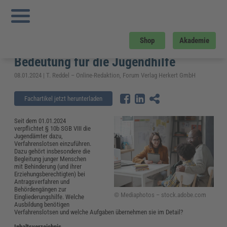
Sie sind hier:
Startseite
»
Fachwissen
»
Bildung und Erziehung
»
Verfahrenslotse
(SGB VIII): Aufgaben, Ausbildung und Bedeutung für die Jugendhilfe
Verfahrenslotse (SGB VIII):
Shop
Akademie
Aufgaben, Ausbildung und
Bedeutung für die Jugendhilfe
08.01.2024 | T. Reddel – Online-Redaktion, Forum Verlag Herkert GmbH
Fachartikel jetzt herunterladen
Seit dem 01.01.2024
verpflichtet § 10b SGB VIII die
Jugendämter dazu,
Verfahrenslotsen einzuführen.
Dazu gehört insbesondere die
Begleitung junger Menschen
mit Behinderung (und ihrer
Erziehungsberechtigten) bei
Antragsverfahren und
Behördengängen zur
© Mediaphotos – stock.adobe.com
Eingliederungshilfe. Welche
Ausbildung benötigen
Verfahrenslotsen und welche Aufgaben übernehmen sie im Detail?
Inhaltsverzeichnis