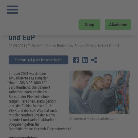
Sie sind hier:
Startseite
»
Fachwissen
»
Elektrosicherheit und Elektrotechnik
»
Neue DIN VDE 1000-10: Geänderte Vorgaben für Elektrofachkraft, VEFK und EuP
Neue DIN VDE 1000-10: Geänderte
Shop
Akademie
Vorgaben für Elektrofachkraft, VEFK
und EuP
03.09.2021 | T. Reddel – Online-Redaktion, Forum Verlag Herkert GmbH
Fachartikel jetzt herunterladen
Im Juni 2021 wurde eine
aktualisierte Fassung der
Norm „DIN VDE 1000-10“
veröffentlicht. Sie definiert
Anforderungen an die im
Bereich der Elektrotechnik
tätigen Personen. Dazu gehört
u. a. die Elektrofachkraft, die
VEFK und die EuP. Was hat sich
mit der Neufassung der Norm
© auremar – stock.adobe.com
geändert und welche aktuellen
Vorgaben gelten für
Beschäftigte im Bereich Elektrotechnik?
Inhaltsverzeichnis