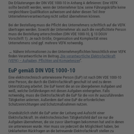
Die Erläuterungen der DIN VDE 1000-10 in Anhang A definieren: Eine VEFK
sollte bestellt werden, wenn der Unternehmer bzw. seine Führungskräfte keine
vergleichbare Qualifikation aufweisen und daher diesen Teil ihrer
Unternehmerverantwortung nicht selbst übernehmen können.
Bei der Bestellung muss die Pflicht des Unternehmers schriftlich auf die VEFK
übertragen werden. Sowohl der Unternehmer als auch die verpflichtete Person
muss die Bestellung unterschreiben (DIN VDE 1000-10, § 13 DGUV
Vorschrift 1). Je nach Größe, Organisation und Komplexität eines
Unternehmens sind ggf. mehrere VEFK notwendig.
→ Nähere Informationen zu den Unternehmerpflichten hinsichtlich einer VEFK
finden Verantwortliche im Beitrag „
Die verantwortliche Elektrofachkraft
(VEFK) – Aufgaben, Pflichten und Kompetenzen
“.
EuP gemäß DIN VDE 1000-10
Eine elektrotechnisch unterwiesene Person (EuP) ist nach DIN VDE 1000-10
eine Person, die durch die Elektrofachkraft geschult ist und zu deren
Unterstützung arbeitet. Die EuP kennt die an sie übergebenen Aufgaben und
weiß, welche Gefährdungen mit diesen Aufgaben einhergehen. Falls
notwendig, muss die Elektrofachkraft die EuP für die von ihr auszuführenden
Tätigkeiten anlernen. Außerdem darf eine EuP die erforderlichen
Schutzeinrichtungen und Schutzmaßnahmen nutzen.
Grundsätzlich steht die EuP unter der Leitung und Aufsicht einer
Elektrofachkraft. Im elektrotechnischen Tätigkeitsfeld darf sie nur die
Aufgaben übernehmen, die sie zuvor übertragen bekommen hat und in denen
sie unterwiesen wurde. Hier muss sie jederzeit die Möglichkeit haben, bei
Unklarheiten Rückfragen an die betreuende Elektrofachkraft stellen zu