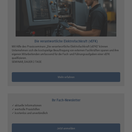
Die verantwortliche Elektrofachkraft (vEFK)
Mit Hilfe des Praxisseminars „Die verantwortliche Elektrofachkraft (vEFK)“ können
Unternehmen sich die kostspielige Beauftragung von externen Fachkräften sparen und ihre
eigenen Mitarbeitenden umfassend für die Fach- und Führungsaufgaben einer vEFK
qualifizieren.
SEMINAR, DAUER 2 TAGE
Mehr erfahren
Ihr Fach-Newsletter
✓ aktuelle Informationen
✓ wertvolle Praxishilfen
✓ kostenlos und unverbindlich
Jetzt anmelden