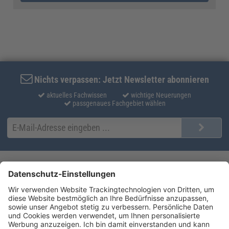
Nichts verpassen: Jetzt Newsletter abonnieren
aktuelles Fachwissen
wichtige Neuerungen
passgenaues Fachgebiet wählen
Kontakt
Produktlösungen
Sie erreichen uns unter:
FORUM Fachliteratur
AKADEMIE HERKERT
(08233) 38 11 23
Unsere Marken
service@forum-verlag.com