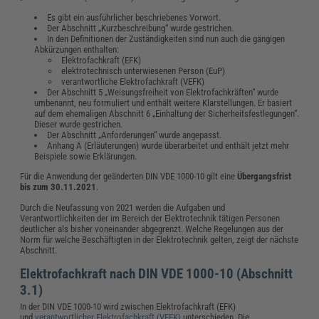
Es gibt ein ausführlicher beschriebenes Vorwort.
Der Abschnitt „Kurzbeschreibung“ wurde gestrichen.
In den Definitionen der Zuständigkeiten sind nun auch die gängigen
Abkürzungen enthalten:
Elektrofachkraft (EFK)
elektrotechnisch unterwiesenen Person (EuP)
verantwortliche Elektrofachkraft (VEFK)
Der Abschnitt 5 „Weisungsfreiheit von Elektrofachkräften“ wurde
umbenannt, neu formuliert und enthält weitere Klarstellungen. Er basiert
auf dem ehemaligen Abschnitt 6 „Einhaltung der Sicherheitsfestlegungen“.
Dieser wurde gestrichen.
Der Abschnitt „Anforderungen“ wurde angepasst.
Anhang A (Erläuterungen) wurde überarbeitet und enthält jetzt mehr
Beispiele sowie Erklärungen.
Für die Anwendung der geänderten DIN VDE 1000-10 gilt eine
Übergangsfrist
bis zum 30.11.2021
.
Durch die Neufassung von 2021 werden die Aufgaben und
Verantwortlichkeiten der im Bereich der Elektrotechnik tätigen Personen
deutlicher als bisher voneinander abgegrenzt. Welche Regelungen aus der
Norm für welche Beschäftigten in der Elektrotechnik gelten, zeigt der nächste
Abschnitt.
Elektrofachkraft nach DIN VDE 1000-10 (Abschnitt
3.1)
In der DIN VDE 1000-10 wird zwischen Elektrofachkraft (EFK)
und
verantwortlicher Elektrofachkraft (VEFK)
unterschieden. Die