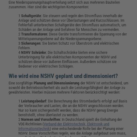
Eine Niederspannungshauptverteilung setzt sich aus mehreren Bauteilen
zusammen. Hier sind die wichtigsten Komponenten:
Schaltgeräte
: Sie steuern und regeln den Stromfluss innerhalb der
Anlage und schützen diese vor Überlastungen und Kurzschlüssen. Im
Fehlerfall unterbrechen Schaltgeräte den Stromfluss automatisch, um
Schäden an der Anlage und Gefahren für Menschen zu vermeiden.
Transformatoren
: Diese Geräte transformieren die Spannung von der
Mittelspannungsebene auf die Niederspannungsebene.
Sicherungen
: Sie bieten Schutz vor Überstrom und elektrischen
Fehlern.
NSHV Schränke
: Die Schaltschränke bieten eine sichere
Unterbringung für alle elektrischen Komponenten der NSHV und
schützen diese vor äußeren Einflüssen. Außerdem schützen sie
Bediener vor elektrischen Schlägen.
Wie wird eine NSHV geplant und dimensioniert?
Eine sorgfältige
Planung und Dimensionierung
der NSHV ist entscheidend, um
sowohl die Betriebssicherheit als auch die Leistungsfähigkeit der Anlage zu
gewährleisten. Hierbei müssen mehrere Faktoren berücksichtigt werden:
Leistungsbedarf
: Die Berechnung des Strombedarfs erfolgt auf Basis
der Verbraucher und Lasten, die an die NSHV angeschlossen werden.
Nur so kann sichergestellt werden, dass die NSHV genug Energie
bereitstellt, ohne überlastet zu werden.
Normen und Vorschriften
: In Deutschland spielt die Einhaltung der
VDE-Richtlinien (
Verband der Elektrotechnik, Elektronik und
Informationstechnik
) eine entscheidende Rolle bei der Planung einer
NSHV. Diese Vorschriften regeln, wie die Anlage aufgebaut sein muss,