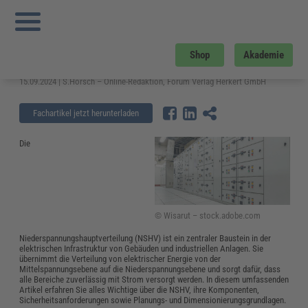
Sie sind hier:
Startseite
»
Fachwissen
»
Elektrosicherheit und Elektrotechnik
»
Niederspannungshauptverteilung (NSHV) – das Wichtigste
Niederspannungshauptverteilung
Shop
Akademie
(NSHV) – das Wichtigste
15.09.2024 | S.Horsch – Online-Redaktion, Forum Verlag Herkert GmbH
Fachartikel jetzt herunterladen
Die
© Wisarut – stock.adobe.com
Niederspannungshauptverteilung (NSHV) ist ein zentraler Baustein in der
elektrischen Infrastruktur von Gebäuden und industriellen Anlagen. Sie
übernimmt die Verteilung von elektrischer Energie von der
Mittelspannungsebene auf die Niederspannungsebene und sorgt dafür, dass
alle Bereiche zuverlässig mit Strom versorgt werden. In diesem umfassenden
Artikel erfahren Sie alles Wichtige über die NSHV, ihre Komponenten,
Sicherheitsanforderungen sowie Planungs- und Dimensionierungsgrundlagen.