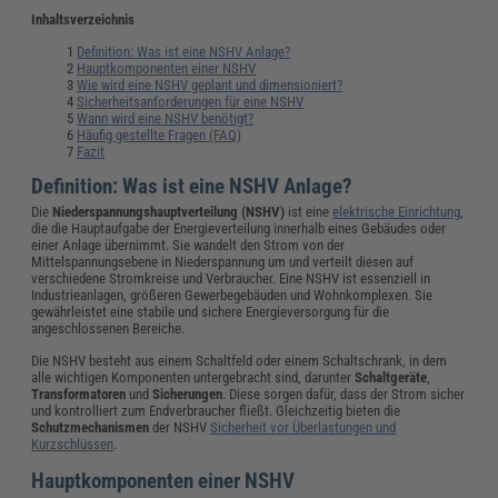
Inhaltsverzeichnis
Definition: Was ist eine NSHV Anlage?
Hauptkomponenten einer NSHV
Wie wird eine NSHV geplant und dimensioniert?
Sicherheitsanforderungen für eine NSHV
Wann wird eine NSHV benötigt?
Häufig gestellte Fragen (FAQ)
Fazit
Definition: Was ist eine NSHV Anlage?
Die
Niederspannungshauptverteilung (NSHV)
ist eine
elektrische Einrichtung
,
die die Hauptaufgabe der Energieverteilung innerhalb eines Gebäudes oder
einer Anlage übernimmt. Sie wandelt den Strom von der
Mittelspannungsebene in Niederspannung um und verteilt diesen auf
verschiedene Stromkreise und Verbraucher. Eine NSHV ist essenziell in
Industrieanlagen, größeren Gewerbegebäuden und Wohnkomplexen. Sie
gewährleistet eine stabile und sichere Energieversorgung für die
angeschlossenen Bereiche.
Die NSHV besteht aus einem Schaltfeld oder einem Schaltschrank, in dem
alle wichtigen Komponenten untergebracht sind, darunter
Schaltgeräte
,
Transformatoren
und
Sicherungen
. Diese sorgen dafür, dass der Strom sicher
und kontrolliert zum Endverbraucher fließt. Gleichzeitig bieten die
Schutzmechanismen
der NSHV
Sicherheit vor Überlastungen und
Kurzschlüssen
.
Hauptkomponenten einer NSHV