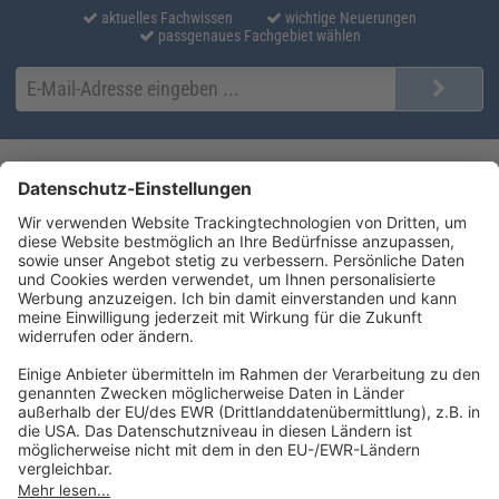
aktuelles Fachwissen
wichtige Neuerungen
passgenaues Fachgebiet wählen
Kontakt
Produktlösungen
Sie erreichen uns unter:
FORUM Fachliteratur
AKADEMIE HERKERT
(08233) 38 11 23
Unsere Marken
service@forum-verlag.com
Mo-Do 07:30 - 17:00 Uhr
Fr 07:30 - 15:00 Uhr
Folgen Sie uns