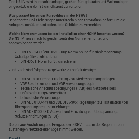
Eine NSHV wird in Industrieanlagen, großen Bürogebäuden und Wohnanlagen
eingesetzt, um den Strom effizient zu verteilen.
Was passiert bei einem Kurzschluss in der NSHV?
Schaltgeräte und Sicherungen unterbrechen den Stromfluss sofort, um die
Anlage zu schützen und potenzielle Schäden zu vermeiden.
Welche Normen müssen bei der Installation einer NSHV beachtet werden?
Die NSHV muss nach folgenden zentralen Normen errichtet und
angeschlossen werden:
DIN EN 61439 (VDE 0660-600): Normenreihe für Niederspannungs-
Schaltgerätekombinationen
DIN 43671: Norm für Stromschienen
Zusätzlich sind folgende Regelwerke zu berücksichtigen:
DIN VDE0100-Reihe: Errichtung von Niederspannungsanlagen
VDE-Bestimmungen und VDE-Anwendungsregeln
Technische Anschlussbedingungen (TAB) des Netzbetreibers
Unfallverhütungsvorschriften
behördliche Verordnungen
DIN VDE 0100-443 und VDE 0185-305: Regelungen zur Installation von
Überspannungsschutzeinrichtungen
DIN VDE 0100-534: Auswahl und Errichtung von Überspannungs-
Schutzeinrichtungen (SPDs)
Die genaue Ausführung und Freigabe der NSHV muss in der Regel mit dem
zuständigen Netzbetreiber abgestimmt werden.