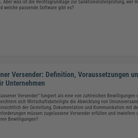
Klimaanpassung
Qualitätsmanagement
Praxismanagement, Abrechnung & Therapie
Q
n. Aber was ist die Rechtsgrundlage zur Sanktionslistenprüfung, wer m
d welche passende Software gibt es?
Künstliche Intelligenz
Weiterbildungen (AKADEMIE HERKERT)
Fac
We
Feuerwehr
H
Kommunales
Zoll und Export
Recht, Sicherheit & Ordnung
V
Fachpublikationen & Arbeitshilfen
Weiterbildungen (AKADEMIE HERKERT)
Zollverfahren & Zollvorschriften
ner Versender: Definition, Voraussetzungen u
für Unternehmen
elassener Versender“ fungiert als eine von zahlreichen Bewilligungen
rleichtern sich Wirtschaftsbeteiligte die Abwicklung von Unionsversan
insichtlich der Gestellung, Dokumentation und Kommunikation mit de
forderungen müssen zugelassene Versender erfüllen und inwiefern u
ren Bewilligungen?