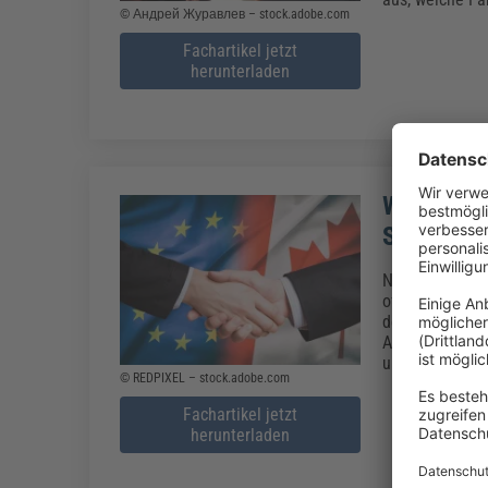
© Андрей Журавлев – stock.adobe.com
Fachartikel jetzt
herunterladen
Was ist d
Stand, Vor
Noch fehlen zw
offizielle Zu
der EU und Kan
Abkommen offiz
und was wird a
© REDPIXEL – stock.adobe.com
Fachartikel jetzt
herunterladen