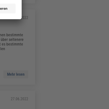
18.10.2022
önnen bestimmte
 über seltenere
bt es bestimmte
llen
Mehr lesen
27.06.2022