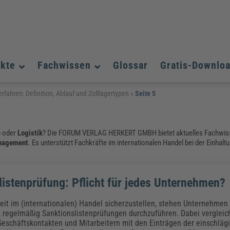
ukte
Fachwissen
Glossar
Gratis-Downlo
Assistenz und Office-Management
Assistenz und Office-Management
Assistenz und Office-Management
erfahren: Definition, Ablauf und Zolllagertypen
»
Seite 5
Weiterbildungen (AKADEMIE HERKERT)
Fac
Datenschutz und IT-Sicherheit
Datenschutz und IT-Sicherheit
We
Aushangpflichtige Gesetze & Vorschriften
Bauausführung
Be
B
e
oder
Logistik
? Die FORUM VERLAG HERKERT GMBH bietet aktuelles Fachwi
Führung und Management
Führung und Management
Gefahrstoffe & REACH
anagement
. Es unterstützt Fachkräfte im internationalen Handel bei der Einhalt
Datenschutz und IT-Sicherheit
Chemikalen & Gefahrstoffe
Immobilienwirtschaft
E
L
Künstliche Intelligenz
Künstliche Intelligenz
Fachpublikationen & Arbeitshilfen
Fac
Weiterbildungen (AKADEMIE HERKERT)
We
Zoll und Export
Zoll und Export
Leitung, Organisation & Dokumentation
Organisation & Dokumentation
U
listenprüfung: Pflicht für jedes Unternehmen?
Führung und Management
eit im (internationalen) Handel sicherzustellen, stehen Unternehmen 
Fachpublikationen & Arbeitshilfen
Fac
 regelmäßig Sanktionslistenprüfungen durchzuführen. Dabei vergleich
eschäftskontakten und Mitarbeitern mit den Einträgen der einschläg
Weiterbildungen (AKADEMIE HERKERT)
We