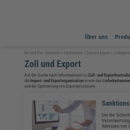
Über uns
Prod
Arbeitsschutz
Arbeitsschutz
Arbeitsschutz
Sie sind hier:
Startseite
»
Fachwissen
»
Zoll und Export
»
Zolllagerv
Zoll und Export
Fachpublikationen & Arbeitshilfen
Bildung und Erziehung
Bildung und Erziehung
Weiterbildungen (AKADEMIE HERKERT)
Arbeitssicherheit & Gesundheitsschutz
Assistenz & Office-Management
Baurecht & Architektenrecht
Auf der Suche nach Informationen zu
Zoll- und Exportkontroll
Energie und Umwelt
Energie und Umwelt
Arbeitsschutz & Brandschutz
Bau, Immobilien & Gebäudemanagement
die
Import- und Exportorganisation
sowie das
Lieferkettenm
Bildung und Erziehung
Brandschutz
Energieoptimiertes & klimaneutrales Bauen
und der Optimierung von Exportprozessen.
Kommunales
Kommunales
Fachpublikationen & Arbeitshilfen
Nachhaltiges Planen
Reisekosten und Finanzen
Reisekosten und Finanzen
Kinderschutz, Jugendhilfe & Inklusion
Datenschutz & IT-Recht
Elektrosicherheit
Sanktions
Datenschutz & IT-Sicherheit
Elektrosicherheit & Elektrotechnik
Energie und Umwelt
Um die Sicherh
Fachpublikationen & Arbeitshilfen
Verantwortung,
Adressen von G
Weiterbildungen (AKADEMIE HERKERT)