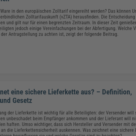
Ware in den europäischen Zolltarif eingereiht werden? Das können 
 verbindlichen Zolltarifauskunft (vZTA) herausfinden. Die Entscheidun
en und gilt nur für einen begrenzten Zeitraum. In dieser Zeit genieße
eiligten jedoch einige Vereinfachungen bei der Abfertigung. Welche V
der Antragstellung zu achten ist, zeigt der folgende Beitrag.
et eine sichere Lieferkette aus? – Definition,
 und Gesetz
ang der Lieferkette ist wichtig für alle Beteiligten: der Versender will 
en unbeschadet beim Empfänger ankommen und der Lieferant will nic
en haften. Umso wichtiger, dass sich Hersteller und Versender mit 
an die Lieferkettensicherheit auskennen. Was zeichnet eine sichere L
ktoren beeinflussen sie und welche Gesetze sind zu beachten?