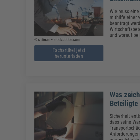
Wie muss eine 
mithilfe einer
beantragt werd
Wirtschaftsbet
und worauf bei 
© sittinan – stock.adobe.com
Fachartikel jetzt
herunterladen
Was zeichn
Beteiligte
Sicherheit entl
dass seine War
Transportschäd
Anforderungen 
aus, welche Fa