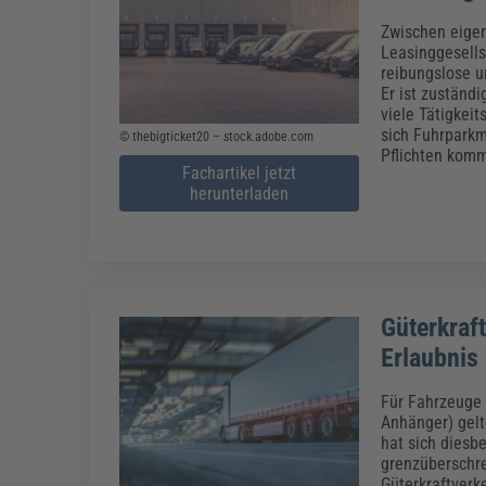
Zwischen eigen
Leasinggesells
reibungslose u
Er ist zuständ
viele Tätigkei
sich Fuhrpark
© thebigticket20 – stock.adobe.com
Pflichten komm
Fachartikel jetzt
herunterladen
Güterkraf
Erlaubnis
Für Fahrzeuge 
Anhänger) gelt
hat sich diesb
grenzüberschre
Güterkraftver