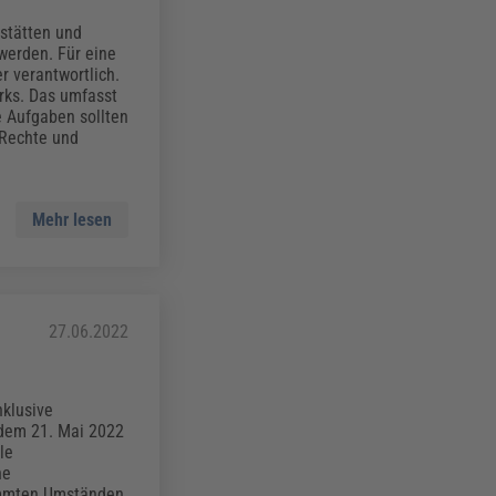
stätten und
werden. Für eine
r verantwortlich.
arks. Das umfasst
e Aufgaben sollten
Rechte und
Mehr lesen
27.06.2022
nklusive
 dem 21. Mai 2022
le
ne
immten Umständen