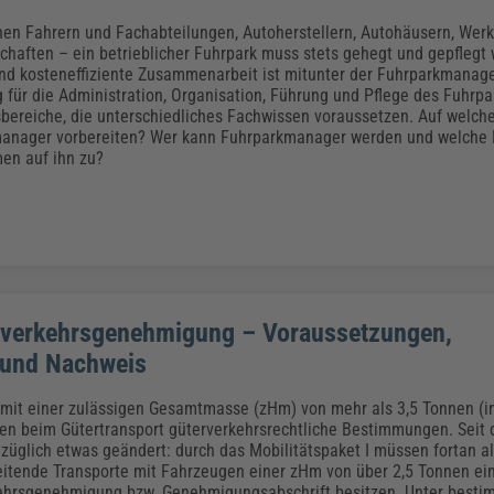
en Fahrern und Fachabteilungen, Autoherstellern, Autohäusern, Werk
chaften – ein betrieblicher Fuhrpark muss stets gehegt und gepflegt 
nd kosteneffiziente Zusammenarbeit ist mitunter der Fuhrparkmanage
ig für die Administration, Organisation, Führung und Pflege des Fuhrp
tsbereiche, die unterschiedliches Fachwissen voraussetzen. Auf welch
manager vorbereiten? Wer kann Fuhrparkmanager werden und welche 
en auf ihn zu?
tverkehrsgenehmigung – Voraussetzungen,
 und Nachweis
mit einer zulässigen Gesamtmasse (zHm) von mehr als 3,5 Tonnen (i
en beim Gütertransport güterverkehrsrechtliche Bestimmungen. Seit
ezüglich etwas geändert: durch das Mobilitätspaket I müssen fortan al
itende Transporte mit Fahrzeugen einer zHm von über 2,5 Tonnen ei
kehrsgenehmigung bzw. Genehmigungsabschrift besitzen. Unter best