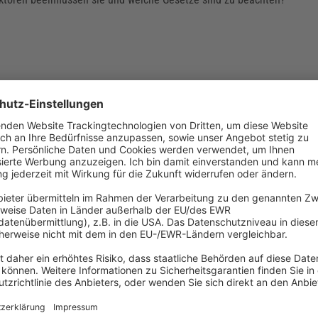
as CETA Abkommen einfach erklärt? – Aktuelle
teile und Kritik
ar einige Ratifizierungen, aber am 20.01.2023 gab zumindest Deutsc
stimmung zum CETA Abkommen bekannt. Damit sollen die Handelsbezi
ada verbessert und der Warenhandel vereinfacht werden. Aber wann t
iell in Kraft? Welche Änderungen ergeben sich für international tät
m CETA kritisiert?