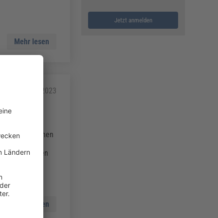
Jetzt anmelden
Mehr lesen
r
16.02.2023
hland seine
ehungen zwischen
ritt das
ige Unternehmen
Mehr lesen