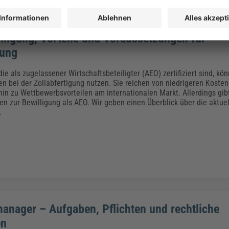
lligung, Vorteile und Voraussetzungen für
rung
ie als zugelassener Wirtschaftsbeteiligter (AEO) zertifiziert sind, k
n bei der Zollabfertigung nutzen. Sie reichen von niedrigeren Kosten
 hin zu Wettbewerbsvorteilen am internationalen Markt. Allerdings gi
n zur Bewilligung als AEO. Wir geben einen Überblick über die aktue
.
anager – Aufgaben, Pflichten und rechtliche
en