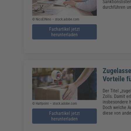
Erneuerbare Energien
Geschäftsführung
Pflegeleitung & Pflegepraxis
Sanktionsliste
durchführen un
Energie & Umwelt
Führung & Management
Gesundheit & Pflege
Kommunales
Fachpublikationen & Arbeitshilfen
© NicoElNino – stock.adobe.com
Weiterbildungen (AKADEMIE HERKERT)
Fachartikel jetzt
Bauhof
Künstliche Intelligenz
Personalwesen
herunterladen
Bau, Immobilien & Gebäudemanagement
Personal, Ausbildung & Recht
Reisekosten und Finanzen
Grünflächen
Weiterbildungen (AKADEMIE HERKERT)
Verkehrsrecht
Reisekosten & Finanzen
Zollabwicklung & Exportabwicklung
Zoll & Export
Zugelasse
Vorteile 
Der Titel „zug
Zolls. Damit e
insbesondere h
© Halfpoint – stock.adobe.com
Doch welche An
diese von ande
Fachartikel jetzt
herunterladen