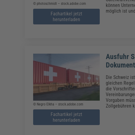
© photoschmidt – stock.adobe.com
können Untern
möglich ist und
Fachartikel jetzt
herunterladen
Ausfuhr S
Dokument
Die Schweiz is
gleichen Regeln
die Vorschrift
Vereinbarungen
Vorgaben müss
© Negro Elkha – stock.adobe.com
Zollgebühren 
Fachartikel jetzt
herunterladen