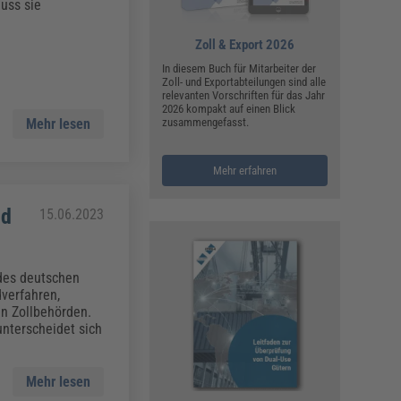
ualitätsmanagement, Hygiene & Arbeitsschutz
uss sie
Personalmanagement
Zoll & Export 2026
hpublikationen & Arbeitshilfen
In diesem Buch für Mitarbeiter der
iterbildungen (AKADEMIE HERKERT)
Zoll- und Exportabteilungen sind alle
ausmeister & Haustechnik
relevanten Vorschriften für das Jahr
2026 kompakt auf einen Blick
zusammengefasst.
Mehr lesen
ergaberecht
Mehr erfahren
nd
15.06.2023
 des deutschen
dverfahren,
n Zollbehörden.
nterscheidet sich
Mehr lesen