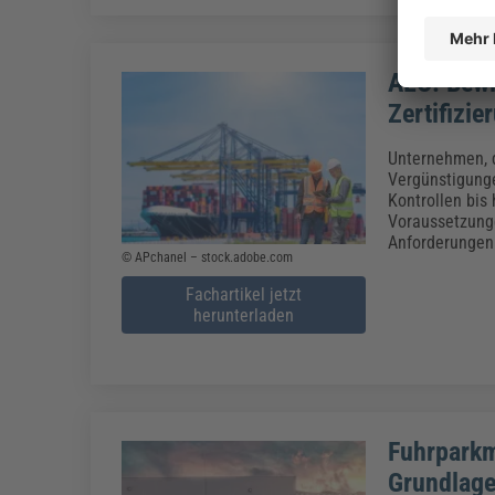
AEO: Bewi
Zertifizie
Unternehmen, d
Vergünstigunge
Kontrollen bis
Voraussetzunge
Anforderungen
© APchanel – stock.adobe.com
Fachartikel jetzt
herunterladen
Fuhrparkm
Grundlag