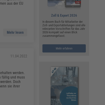
ualitätsmanagement, Hygiene & Arbeitsschutz
hmen aus der EU
Personalmanagement
hpublikationen & Arbeitshilfen
Zoll & Export 2026
iterbildungen (AKADEMIE HERKERT)
In diesem Buch für Mitarbeiter der
ausmeister & Haustechnik
Zoll- und Exportabteilungen sind alle
relevanten Vorschriften für das Jahr
Mehr lesen
2026 kompakt auf einen Blick
ergaberecht
zusammengefasst.
Mehr erfahren
11.04.2022
gehalten werden.
n fällig und muss
 werden. Doch
enn sie ihrer