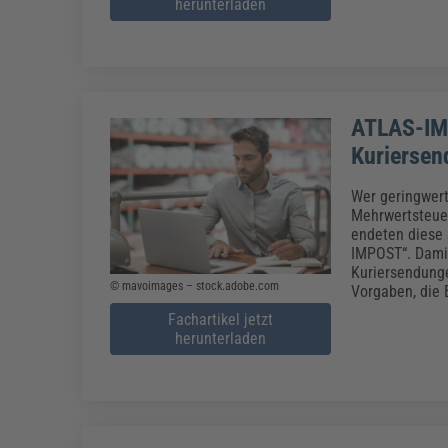
herunterladen
ATLAS-IM
Kuriersen
Wer geringwert
Mehrwertsteuer
endeten diese 
IMPOST“. Damit
Kuriersendunge
© mavoimages – stock.adobe.com
Vorgaben, die 
Fachartikel jetzt
herunterladen