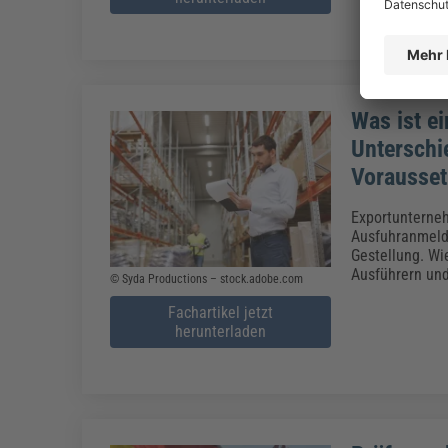
Was ist e
Unterschi
Vorausset
Exportunterneh
Ausfuhranmeldu
Gestellung. Wi
Ausführern un
© Syda Productions – stock.adobe.com
Fachartikel jetzt
herunterladen