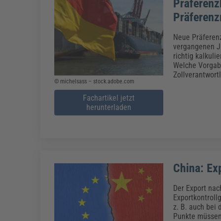
Präferenz
Präferenz
Neue Präferen
vergangenen Ja
richtig kalkul
Welche Vorgabe
Zollverantwort
© michelsass – stock.adobe.com
Fachartikel jetzt
herunterladen
China: Ex
Der Export nac
Exportkontroll
z. B. auch bei
Punkte müssen 