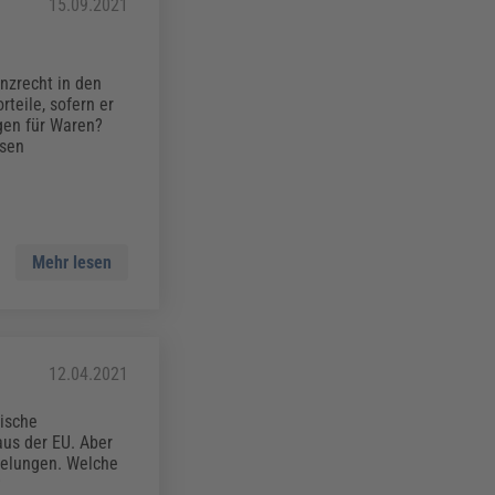
15.09.2021
nzrecht in den
teile, sofern er
gen für Waren?
ssen
Mehr lesen
12.04.2021
sische
us der EU. Aber
gelungen. Welche
?