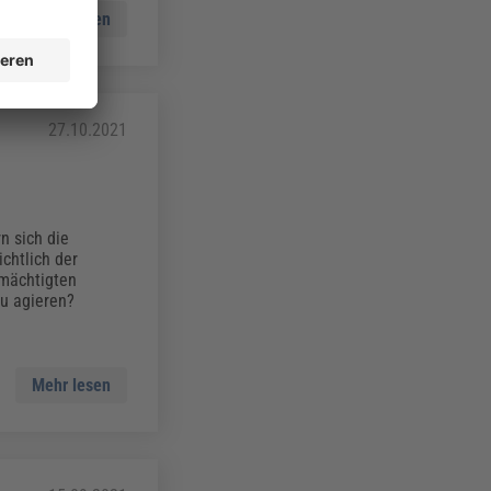
Mehr lesen
27.10.2021
n sich die
chtlich der
rmächtigten
u agieren?
Mehr lesen