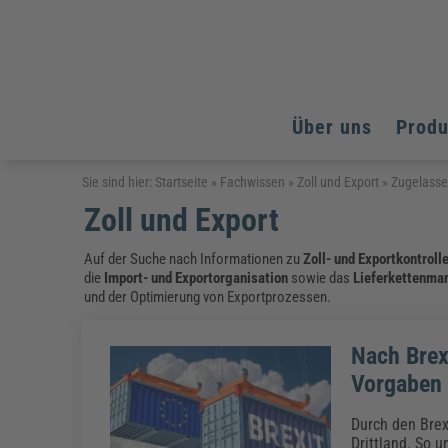
Über uns
Prod
Arbeitsschutz
Arbeitsschutz
Arbeitsschutz
Sie sind hier:
Startseite
»
Fachwissen
»
Zoll und Export
»
Zugelasse
Zoll und Export
Fachpublikationen & Arbeitshilfen
Bildung und Erziehung
Bildung und Erziehung
Weiterbildungen (AKADEMIE HERKERT)
Arbeitssicherheit & Gesundheitsschutz
Assistenz & Office-Management
Baurecht & Architektenrecht
Auf der Suche nach Informationen zu
Zoll- und Exportkontroll
Energie und Umwelt
Energie und Umwelt
Arbeitsschutz & Brandschutz
Bau, Immobilien & Gebäudemanagement
die
Import- und Exportorganisation
sowie das
Lieferkettenm
Bildung und Erziehung
Brandschutz
Energieoptimiertes & klimaneutrales Bauen
und der Optimierung von Exportprozessen.
Kommunales
Kommunales
Fachpublikationen & Arbeitshilfen
Nachhaltiges Planen
Reisekosten und Finanzen
Reisekosten und Finanzen
Kinderschutz, Jugendhilfe & Inklusion
Datenschutz & IT-Recht
Elektrosicherheit
Nach Brex
Datenschutz & IT-Sicherheit
Elektrosicherheit & Elektrotechnik
Energie und Umwelt
Vorgaben
Fachpublikationen & Arbeitshilfen
Durch den Brex
Weiterbildungen (AKADEMIE HERKERT)
Drittland. So 