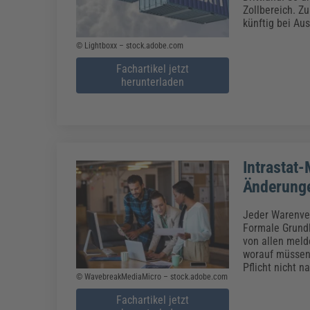
Erneuerbare Energien
Geschäftsführung
Pflegeleitung & Pflegepraxis
Zollbereich. Z
Energie & Umwelt
Führung & Management
Gesundheit & Pflege
Kommunales
künftig bei Au
Fachpublikationen & Arbeitshilfen
© Lightboxx – stock.adobe.com
Weiterbildungen (AKADEMIE HERKERT)
Fachartikel jetzt
Bauhof
Künstliche Intelligenz
Personalwesen
herunterladen
Bau, Immobilien & Gebäudemanagement
Personal, Ausbildung & Recht
Reisekosten und Finanzen
Grünflächen
Weiterbildungen (AKADEMIE HERKERT)
Verkehrsrecht
Reisekosten & Finanzen
Zollabwicklung & Exportabwicklung
Zoll & Export
Intrastat-
Änderung
Jeder Warenver
Formale Grundla
von allen meld
worauf müssen 
Pflicht nicht
© WavebreakMediaMicro – stock.adobe.com
Fachartikel jetzt