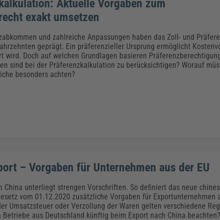
kalkulation: Aktuelle Vorgaben zum
recht exakt umsetzen
zabkommen und zahlreiche Anpassungen haben das Zoll- und Präfere
hrzehnten geprägt. Ein präferenzieller Ursprung ermöglicht Kostenvor
iert wird. Doch auf welchen Grundlagen basieren Präferenzberechtigun
n sind bei der Präferenzkalkulation zu berücksichtigen? Worauf mü
liche besonders achten?
port – Vorgaben für Unternehmen aus der EU
h China unterliegt strengen Vorschriften. So definiert das neue chine
gesetz vom 01.12.2020 zusätzliche Vorgaben für Exportunternehmen a
 der Umsatzsteuer oder Verzollung der Waren gelten verschiedene Re
Betriebe aus Deutschland künftig beim Export nach China beachten