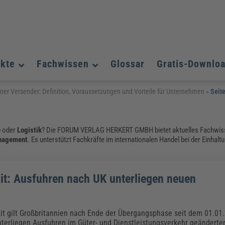
ukte
Fachwissen
Glossar
Gratis-Downlo
Assistenz und Office-Management
Assistenz und Office-Management
Assistenz und Office-Management
ner Versender: Definition, Voraussetzungen und Vorteile für Unternehmen
»
Seite
Weiterbildungen (AKADEMIE HERKERT)
Fac
Datenschutz und IT-Sicherheit
Datenschutz und IT-Sicherheit
We
Aushangpflichtige Gesetze & Vorschriften
Bauausführung
Be
B
e
oder
Logistik
? Die FORUM VERLAG HERKERT GMBH bietet aktuelles Fachwi
Führung und Management
Führung und Management
Gefahrstoffe & REACH
anagement
. Es unterstützt Fachkräfte im internationalen Handel bei der Einhalt
Datenschutz und IT-Sicherheit
Chemikalen & Gefahrstoffe
Immobilienwirtschaft
E
L
Künstliche Intelligenz
Künstliche Intelligenz
Fachpublikationen & Arbeitshilfen
Fac
Weiterbildungen (AKADEMIE HERKERT)
We
Zoll und Export
Zoll und Export
Leitung, Organisation & Dokumentation
Organisation & Dokumentation
U
it: Ausfuhren nach UK unterliegen neuen
Führung und Management
Fachpublikationen & Arbeitshilfen
Fac
it gilt Großbritannien nach Ende der Übergangsphase seit dem 01.01.
Weiterbildungen (AKADEMIE HERKERT)
We
unterliegen Ausfuhren im Güter- und Dienstleistungsverkehr geändert