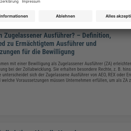
in Zugelassener Ausführer? – Definition,
ed zu Ermächtigtem Ausführer und
zungen für die Bewilligung
men mit einer Bewilligung als Zugelassener Ausführer (ZA) erleichter
ng bei der Zollabwicklung. Sie erhalten besondere Rechte, z. B. hinsi
e unterscheidet sich der Zugelassene Ausführer von AEO, REX oder E
d welche Voraussetzungen müssen Unternehmen erfüllen, um als ZA z