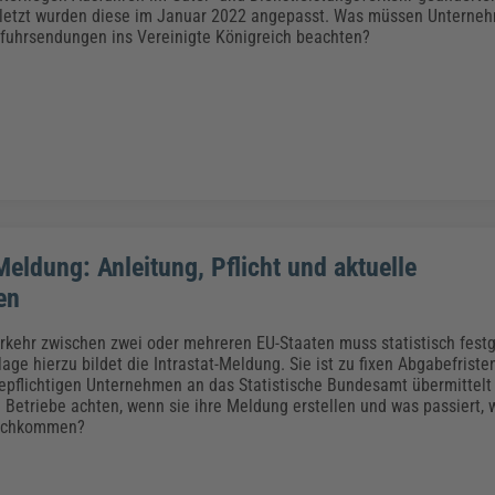
Klimaanpassung
Qualitätsmanagement
Praxismanagement, Abrechnung & Therapie
Q
uletzt wurden diese im Januar 2022 angepasst. Was müssen Unterne
Künstliche Intelligenz
sfuhrsendungen ins Vereinigte Königreich beachten?
Weiterbildungen (AKADEMIE HERKERT)
Fac
We
Feuerwehr
H
Kommunales
Zoll und Export
Recht, Sicherheit & Ordnung
V
Fachpublikationen & Arbeitshilfen
Weiterbildungen (AKADEMIE HERKERT)
Zollverfahren & Zollvorschriften
Meldung: Anleitung, Pflicht und aktuelle
en
kehr zwischen zwei oder mehreren EU-Staaten muss statistisch fest
ge hierzu bildet die Intrastat-Meldung. Sie ist zu fixen Abgabefriste
epflichtigen Unternehmen an das Statistische Bundesamt übermittelt
Betriebe achten, wenn sie ihre Meldung erstellen und was passiert, w
 nachkommen?