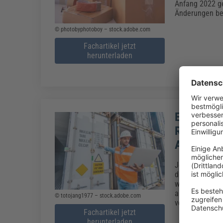
Anfang 2022 ge
Änderungen bei
© photobyphotoboy – stock.adobe.com
Fachartikel jetzt
herunterladen
Exportkon
Rechtsgr
Ausfuhrve
Jeder Exportv
drohen teils h
werden, kann d
an die Geschäf
© totojang1977 – stock.adobe.com
verpflichtet, 
Fachartikel jetzt
herunterladen