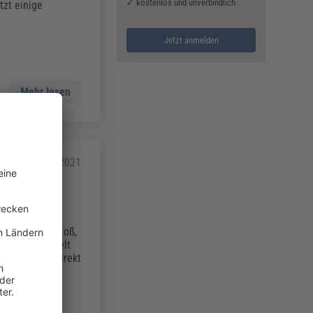
✓ kostenlos und unverbindlich
zt einige
Jetzt anmelden
Mehr lesen
08.11.2021
u einem Verstoß,
cher abgewickelt
chtet meist direkt
sätzlich dazu
ernimmt er?