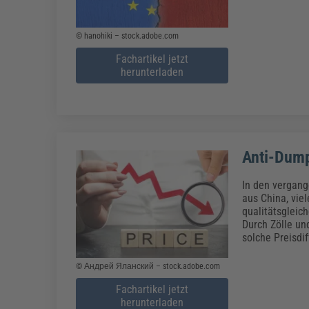
© hanohiki – stock.adobe.com
Fachartikel jetzt
herunterladen
Anti-Dum
In den vergang
aus China, vie
qualitätsgleic
Durch Zölle un
solche Preisdi
© Андрей Яланский – stock.adobe.com
Fachartikel jetzt
herunterladen