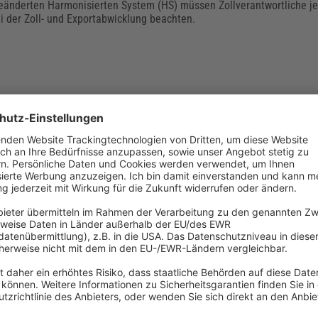
änderten Harmonisierten System (HS) müssen Zollverantwortliche jet
 der Zoll- und Exportabwicklung beachten.
trollbeauftragter im Unternehmen: Aufgaben,
undlage und Abgrenzung zum
rantwortlichen
organg im Unternehmen unterliegt geltenden Regelungen. Kommt es z
ohe Bußgeldstrafen. Um sicherzustellen, dass alle Ausfuhren rechtssi
as Unternehmen einen Exportkontrollbeauftragten bestimmen. Er beri
tsleitung oder den Ausfuhrverantwortlichen. Aber sind Betriebe grund
einen Exportkontrollbeauftragten zu bestellen und welche Aufgaben üb