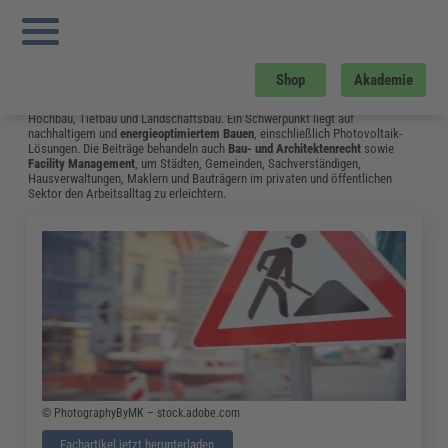
Sie sind hier:
Startseite
»
Fachwissen
»
Bau und Gebäudemanagement
»
Tr
Instandhaltung
»
Seite 22
Bau und Gebäudemanagement
Shop
Akademie
Vom Neubau bis hin zum Umgang mit Bauschäden: Das Fachwissen aus dem
Bereich Bau & Gebäudemanagement unterstützt Fachleute in Bauplanung,
Hochbau, Tiefbau und Landschaftsbau. Ein Schwerpunkt liegt auf
nachhaltigem und
energieoptimiertem Bauen
, einschließlich Photovoltaik-
Lösungen. Die Beiträge behandeln auch
Bau- und Architektenrecht
sowie
Facility Management
, um Städten, Gemeinden, Sachverständigen,
Hausverwaltungen, Maklern und Bauträgern im privaten und öffentlichen
Sektor den Arbeitsalltag zu erleichtern.
© PhotographyByMK – stock.adobe.com
Fachartikel jetzt herunterladen