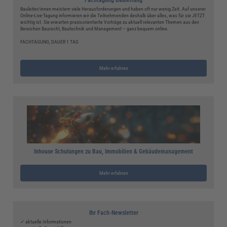
Bauleiter/innen meistern viele Herausforderungen und haben oft nur wenig Zeit. Auf unserer
Online-Live-Tagung informieren wir die Teilnehmenden deshalb über alles, was für sie JETZT
wichtig ist. Sie erwarten praxisorientierte Vorträge zu aktuell relevanten Themen aus den
Bereichen Baurecht, Bautechnik und Management – ganz bequem online.
FACHTAGUNG, DAUER 1 TAG
Mehr erfahren
Inhouse Schulungen zu Bau, Immobilien & Gebäudemanagement
Mehr erfahren
Ihr Fach-Newsletter
✓ aktuelle Informationen