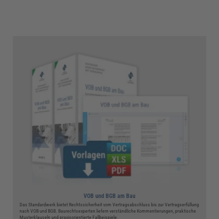
VOB und BGB am Bau
Das Standardwerk bietet Rechtssicherheit vom Vertragsabschluss bis zur Vertragserfüllung
nach VOB und BGB. Baurechtsexperten liefern verständliche Kommentierungen, praktische
Musterklauseln und praxisorientierte Fallbeispiele.