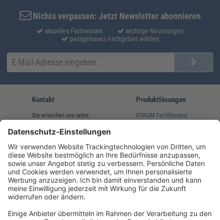
Nichts verpassen: Jetzt Newsletter abonnieren
aktuelles Fachwissen
wichtige Neuerungen
passgenaues Fachgebiet wählen
Kontakt
Produktlösungen
Sie erreichen uns unter:
FORUM Fachliteratur
AKADEMIE HERKERT
(08233) 38 11 23
Unsere Marken
service@forum-verlag.com
Mo-Do 07:30 - 17:00 Uhr
Fr 07:30 - 15:00 Uhr
Folgen Sie uns