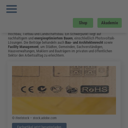
Sie sind hier:
Startseite
»
Fachwissen
»
Bau und Gebäudemanagement
»
Tr
Instandhaltung
»
Seite 21
Bau und Gebäudemanagement
Shop
Akademie
Vom Neubau bis hin zum Umgang mit Bauschäden: Das Fachwissen aus dem
Bereich Bau & Gebäudemanagement unterstützt Fachleute in Bauplanung,
Hochbau, Tiefbau und Landschaftsbau. Ein Schwerpunkt liegt auf
nachhaltigem und
energieoptimiertem Bauen
, einschließlich Photovoltaik-
Lösungen. Die Beiträge behandeln auch
Bau- und Architektenrecht
sowie
Facility Management
, um Städten, Gemeinden, Sachverständigen,
Hausverwaltungen, Maklern und Bauträgern im privaten und öffentlichen
Sektor den Arbeitsalltag zu erleichtern.
© ifeelstock – stock.adobe.com
Fachartikel jetzt herunterladen