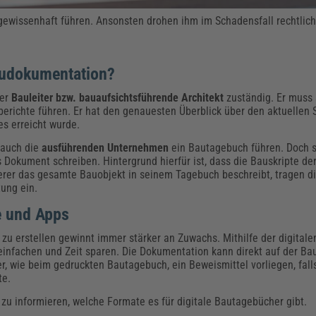
h gewissenhaft führen. Ansonsten drohen ihm im Schadensfall rechtli
audokumentation?
der
Bauleiter bzw. bauaufsichtsführende Architekt
zuständig. Er muss
erichte führen. Er hat den genauesten Überblick über den aktuellen 
s erreicht wurde.
 auch die
ausführenden Unternehmen
ein Bautagebuch führen. Doch s
es Dokument schreiben. Hintergrund hierfür ist, dass die Bauskripte 
terer das gesamte Bauobjekt in seinem Tagebuch beschreibt, tragen 
tung ein.
e und Apps
zu erstellen gewinnt immer stärker an Zuwachs. Mithilfe der digitale
einfachen und Zeit sparen. Die Dokumentation kann direkt auf der Ba
er, wie beim gedruckten Bautagebuch, ein Beweismittel vorliegen, fall
te.
 zu informieren, welche Formate es für digitale Bautagebücher gibt.