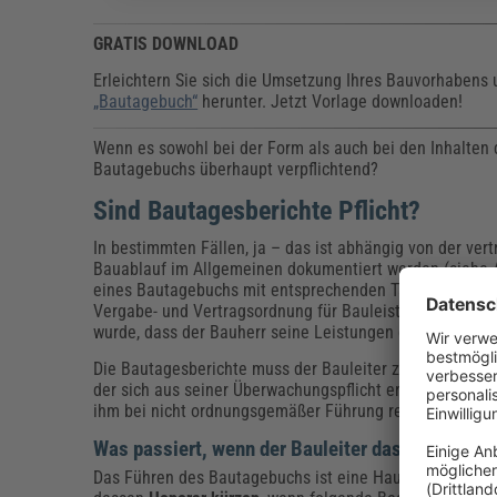
GRATIS DOWNLOAD
Erleichtern Sie sich die Umsetzung Ihres Bauvorhabens 
„Bautagebuch“
herunter. Jetzt Vorlage downloaden!
Wenn es sowohl bei der Form als auch bei den Inhalten de
Bautagebuchs überhaupt verpflichtend?
Sind Bautagesberichte Pflicht?
In bestimmten Fällen, ja – das ist abhängig von der ver
Bauablauf im Allgemeinen dokumentiert werden (siehe A
eines Bautagebuchs mit entsprechenden Tagesberichten
Vergabe- und Vertragsordnung für Bauleistungen – Teil 
wurde, dass der Bauherr seine Leistungen gem. § 15 Ab
Die Bautagesberichte muss der Bauleiter zwar nicht zwi
der sich aus seiner Überwachungspflicht ergibt. Allerdi
ihm bei nicht ordnungsgemäßer Führung rechtliche Kon
Was passiert, wenn der Bauleiter das Tagebuch
Das Führen des Bautagebuchs ist eine Hauptleistungspf