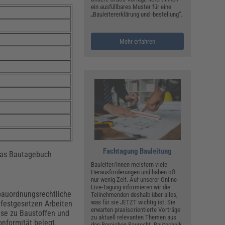
ein ausfüllbares Muster für eine
„Bauleitererklärung und -bestellung“.
Mehr erfahren
Fachtagung Bauleitung
 das Bautagebuch
Bauleiter/innen meistern viele
Herausforderungen und haben oft
nur wenig Zeit. Auf unserer Online-
Live-Tagung informieren wir die
 bauordnungsrechtliche
Teilnehmenden deshalb über alles,
was für sie JETZT wichtig ist. Sie
 festgesetzen Arbeiten
erwarten praxisorientierte Vorträge
ise zu Baustoffen und
zu aktuell relevanten Themen aus
nformität belegt.
den Bereichen Baurecht, Bautechnik