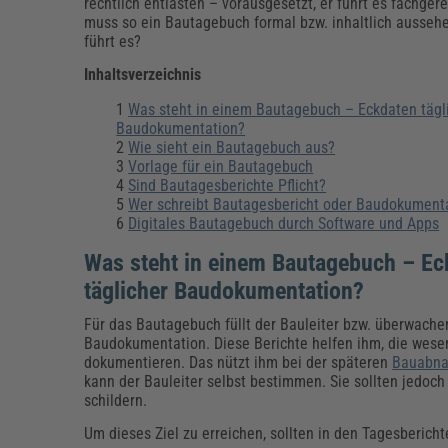
Erneuerbare Energien
Geschäftsführung
Pflegeleitung & Pflegepraxis
rechtlich entlasten – vorausgesetzt, er führt es fachger
muss so ein Bautagebuch formal bzw. inhaltlich ausseh
Energie & Umwelt
Führung & Management
Gesundheit & Pflege
Kommunales
führt es?
Fachpublikationen & Arbeitshilfen
Inhaltsverzeichnis
Weiterbildungen (AKADEMIE HERKERT)
Bauhof
Künstliche Intelligenz
Personalwesen
Was steht in einem Bautagebuch – Eckdaten tägl
Bau, Immobilien & Gebäudemanagement
Personal, Ausbildung & Recht
Reisekosten und Finanzen
Baudokumentation?
Grünflächen
Wie sieht ein Bautagebuch aus?
Weiterbildungen (AKADEMIE HERKERT)
Vorlage für ein Bautagebuch
Verkehrsrecht
Sind Bautagesberichte Pflicht?
Reisekosten & Finanzen
Zollabwicklung & Exportabwicklung
Wer schreibt Bautagesbericht oder Baudokument
Digitales Bautagebuch durch Software und Apps
Zoll & Export
Was steht in einem Bautagebuch – Ec
täglicher Baudokumentation?
Für das Bautagebuch füllt der Bauleiter bzw. überwache
Baudokumentation. Diese Berichte helfen ihm, die wese
dokumentieren. Das nützt ihm bei der späteren
Bauabn
kann der Bauleiter selbst bestimmen. Sie sollten jedoc
schildern.
Um dieses Ziel zu erreichen, sollten in den Tagesberic