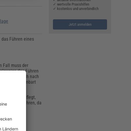
✓ wertvolle Praxishilfen
✓ kostenlos und unverbindlich
rlage
Jetzt anmelden
t das Führen eines
m Fall muss der
ielsweise das Führen
 zulässig. Auch nach
uvertrag vereinbart
es Rhythmus pflegt,
ewissenhaft führen, da
 Auftraggeber