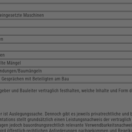
d eingesetzte Maschinen
en
gen
llte Mängel
tandungen/Baumängeln
on Gesprächen mit Beteiligten am Bau
eber und Bauleiter vertraglich festhalten, welche Inhalte und Form
 er ist Auslegungssache. Dennoch gibt es jeweils privatrechtliche und
tations stellt grundsätzlich einen Leistungsnachweis der vertraglich
lagen jedoch bauordnungsrechtlich relevante Verwendbarkeitsnachwe
wird öffentlich-rechtlichen Anforderungen nachgekommen und Regelko