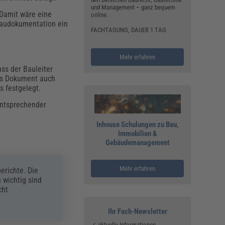
und Management – ganz bequem
 Damit wäre eine
online.
Baudokumentation ein
FACHTAGUNG, DAUER 1 TAG
Mehr erfahren
ass der Bauleiter
das Dokument auch
s festgelegt.
 entsprechender
Inhouse Schulungen zu Bau,
Immobilien &
Gebäudemanagement
Mehr erfahren
erichte. Die
 wichtig sind
cht
Ihr Fach-Newsletter
✓ aktuelle Informationen