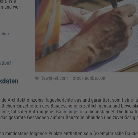
Klimaanpassung
Qualitätsmanagement
Praxismanagement, Abrechnung & Therapie
Q
echt. Wie
en und wer
Künstliche Intelligenz
Weiterbildungen (AKADEMIE HERKERT)
Fac
We
Feuerwehr
H
icher
Kommunales
Zoll und Export
Recht, Sicherheit & Ordnung
V
Fachpublikationen & Arbeitshilfen
Weiterbildungen (AKADEMIE HERKERT)
Zollverfahren & Zollvorschriften
ation?
© Rawpixel.com – stock.adobe.com
kdaten
nde Architekt einzelne Tagesberichte aus und garantiert somit eine l
ntlichen Einzelheiten des Baugeschehens zeitlich genau und beweiskr
ahme
, falls der Auftraggeber
Baumängel
o. ä. beanstandet. Die Inhal
h das gesamte Geschehen auf der Baustelle abbilden und zuverlässig 
hten mindestens folgende Punkte enthalten sein (exemplarische Baud