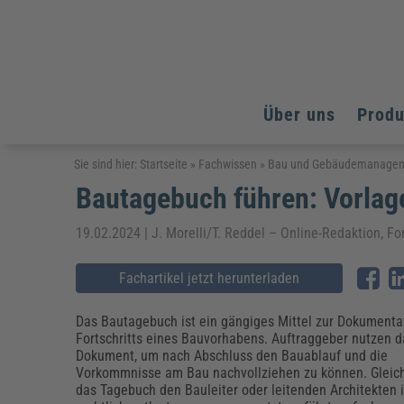
Über uns
Prod
Arbeitsschutz
Arbeitsschutz
Arbeitsschutz
Sie sind hier:
Startseite
»
Fachwissen
»
Bau und Gebäudemanage
Bautagebuch führen: Vorlage
Fachpublikationen & Arbeitshilfen
Bildung und Erziehung
Bildung und Erziehung
Weiterbildungen (AKADEMIE HERKERT)
Arbeitssicherheit & Gesundheitsschutz
Assistenz & Office-Management
Baurecht & Architektenrecht
19.02.2024 | J. Morelli/T. Reddel – Online-Redaktion, 
Energie und Umwelt
Energie und Umwelt
Arbeitsschutz & Brandschutz
Bau, Immobilien & Gebäudemanagement
Bildung und Erziehung
Brandschutz
Energieoptimiertes & klimaneutrales Bauen
Kommunales
Kommunales
Fachartikel jetzt herunterladen
Fachpublikationen & Arbeitshilfen
Nachhaltiges Planen
Reisekosten und Finanzen
Reisekosten und Finanzen
Kinderschutz, Jugendhilfe & Inklusion
Datenschutz & IT-Recht
Elektrosicherheit
Das Bautagebuch ist ein gängiges Mittel zur Dokumenta
Fortschritts eines Bauvorhabens. Auftraggeber nutzen d
Datenschutz & IT-Sicherheit
Elektrosicherheit & Elektrotechnik
Energie und Umwelt
Dokument, um nach Abschluss den Bauablauf und die
Fachpublikationen & Arbeitshilfen
Vorkommnisse am Bau nachvollziehen zu können. Gleich
das Tagebuch den Bauleiter oder leitenden Architekten i
Weiterbildungen (AKADEMIE HERKERT)