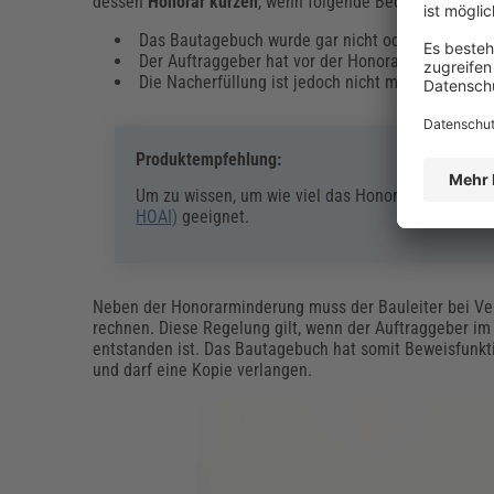
dessen
Honorar kürzen
, wenn folgende Bedingungen erfü
Das Bautagebuch wurde gar nicht oder nicht ord
Der Auftraggeber hat vor der Honorarkürzung eine
Die Nacherfüllung ist jedoch nicht mehr möglich.
Produktempfehlung:
Um zu wissen, um wie viel das Honorar gekürzt we
HOAI)
geeignet.
Neben der Honorarminderung muss der Bauleiter bei Ver
rechnen. Diese Regelung gilt, wenn der Auftraggeber i
entstanden ist. Das Bautagebuch hat somit Beweisfunkt
und darf eine Kopie verlangen.