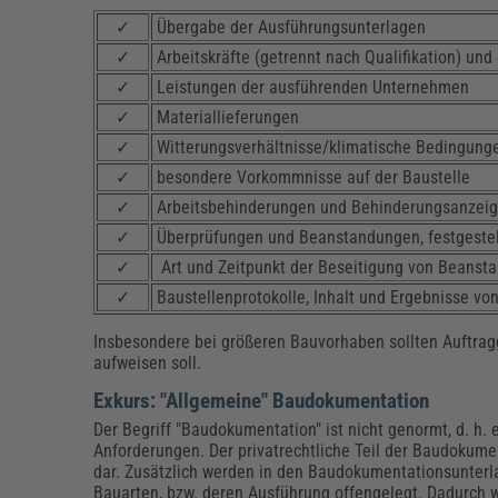
✓
Übergabe der Ausführungsunterlagen
✓
Arbeitskräfte (getrennt nach Qualifikation) un
✓
Leistungen der ausführenden Unternehmen
✓
Materiallieferungen
✓
Witterungsverhältnisse/klimatische Bedingung
✓
besondere Vorkommnisse auf der Baustelle
✓
Arbeitsbehinderungen und Behinderungsanzei
✓
Überprüfungen und Beanstandungen, festgeste
✓
Art und Zeitpunkt der Beseitigung von Beans
✓
Baustellenprotokolle, Inhalt und Ergebnisse v
Insbesondere bei größeren Bauvorhaben sollten Auftragg
aufweisen soll.
Exkurs: "Allgemeine" Baudokumentation
Der Begriff "Baudokumentation" ist nicht genormt, d. h.
Anforderungen. Der privatrechtliche Teil der Baudokumen
dar. Zusätzlich werden in den Baudokumentationsunter
Bauarten, bzw. deren Ausführung offengelegt. Dadurch 