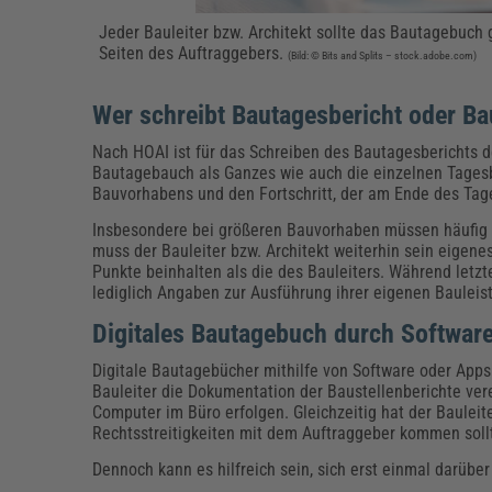
Jeder Bauleiter bzw. Architekt sollte das Bautagebuc
Seiten des Auftraggebers.
(Bild: © Bits and Splits – stock.adobe.com)
Wer schreibt Bautagesbericht oder B
Nach HOAI ist für das Schreiben des Bautagesberichts 
Bautagebauch als Ganzes wie auch die einzelnen Tagesb
Bauvorhabens und den Fortschritt, der am Ende des Tage
Insbesondere bei größeren Bauvorhaben müssen häufig
muss der Bauleiter bzw. Architekt weiterhin sein eigen
Punkte beinhalten als die des Bauleiters. Während letz
lediglich Angaben zur Ausführung ihrer eigenen Bauleis
Digitales Bautagebuch durch Softwar
Digitale Bautagebücher mithilfe von Software oder Apps 
Bauleiter die Dokumentation der Baustellenberichte ver
Computer im Büro erfolgen. Gleichzeitig hat der Bauleit
Rechtsstreitigkeiten mit dem Auftraggeber kommen soll
Dennoch kann es hilfreich sein, sich erst einmal darüber