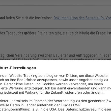
und laden Sie sich die kostenlose
Dokumentation des Bauablaufs: Vo
s Tagebuchs größere Freiheiten gibt, stellt sich häufig die Frage: Is
traglichen Vereinbarung zwischen Bauleiter und Auftraggeber. In jede
nlage 10 LPH 8e) HOAI). Um dieser Pflicht nachzukommen, ist beisp
 möglich. Es sind jedoch ebenso andere Arten der Baudokumentation
B (VOB/B) gibt es keine Pflicht zum Bautagebuch. Wenn jedoch im Ba
s. 2 HOAI erbringt, muss er zwingend ein Bautagebuch führen.
ngend jeden Tag ausfüllen. Meist reicht es aus, wenn er sie anhand d
ngs sollte der Bauleiter das Bautagebuch im eigenen Interesse stets g
sequenzen drohen.
 nicht ordnungsgemäß führt?
licht des Bauleiters bzw. überwachenden Architekten. Daher kann der