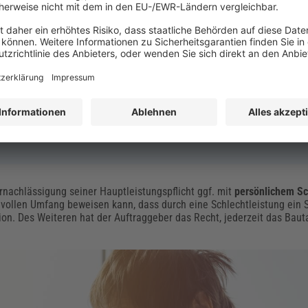
llt sind:
nungsgemäß geführt.
 gesetzliche Nacherfüllungsfrist gewährt.
rden kann, sind einschlägige
Honorarermittlungstabellen (z. B aus de
nachlässigung seiner Hauptleistungspflicht ggf. mit
persönlichem S
m vollen Umfang beweisen kann, dass durch eine Schlechtleistung ein
ion. Des Weiteren hat der Auftraggeber das Recht, jederzeit das Ba