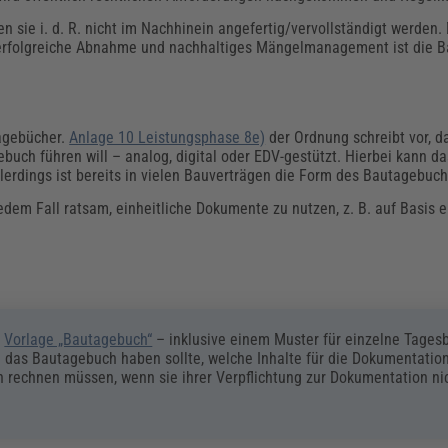
sie i. d. R. nicht im Nachhinein angefertig/vervollständigt werden.
e erfolgreiche Abnahme und nachhaltiges Mängelmanagement ist die 
tagebücher.
Anlage 10 Leistungsphase 8e)
der Ordnung schreibt vor, d
ebuch führen will – analog, digital oder EDV-gestützt. Hierbei kann 
lerdings ist bereits in vielen Bauverträgen die Form des Bautagebuch
jedem Fall ratsam, einheitliche Dokumente zu nutzen, z. B. auf Basis
e
Vorlage „Bautagebuch“
– inklusive einem Muster für einzelne Tagesb
 das Bautagebuch haben sollte, welche Inhalte für die Dokumentation
 rechnen müssen, wenn sie ihrer Verpflichtung zur Dokumentation ni