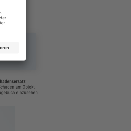
r
chadensersatz
 Schaden am Objekt
utagebuch einzusehen