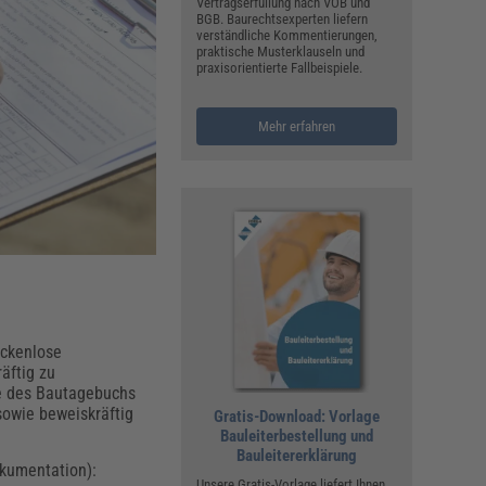
ualitätsmanagement, Hygiene & Arbeitsschutz
Vertragserfüllung nach VOB und
BGB. Baurechtsexperten liefern
Personalmanagement
verständliche Kommentierungen,
praktische Musterklauseln und
hpublikationen & Arbeitshilfen
praxisorientierte Fallbeispiele.
iterbildungen (AKADEMIE HERKERT)
ausmeister & Haustechnik
Mehr erfahren
ergaberecht
ückenlose
äftig zu
te des Bautagebuchs
sowie beweiskräftig
Gratis-Download: Vorlage
Bauleiterbestellung und
Bauleitererklärung
okumentation):
Unsere Gratis-Vorlage liefert Ihnen