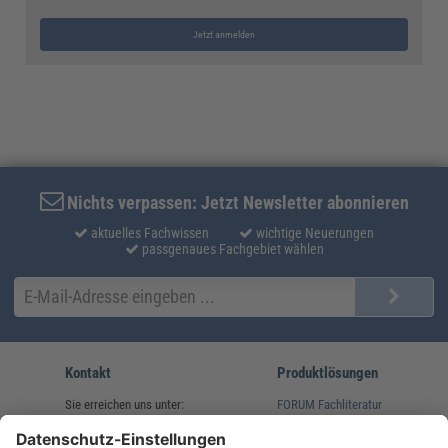
Jetzt anmelden
Nichts verpassen: Jetzt Newsletter abonnieren
aktuelles Fachwissen
wichtige Neuerungen
passgenaues Fachgebiet wählen
Kontakt
Produktlösungen
Sie erreichen uns unter:
FORUM Fachliteratur
AKADEMIE HERKERT
(08233) 38 11 23