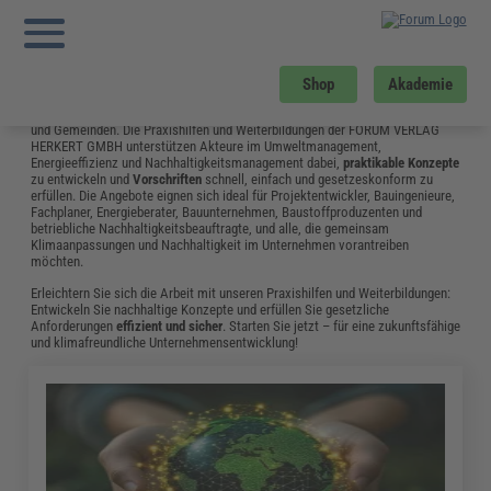
Sie sind hier:
Startseite
»
Fachwissen
»
Energie und Umwelt
»
Nachhaltigkeitskommunikation: Definition, Herangehensweise, Vorteile
»
Seite 3
Energie und Umwelt
Shop
Akademie
Der Bereich Energie und Umwelt spielt eine zentrale Rolle für die
Zukunftsfähigkeit
von Unternehmen, Einrichtungen sowie Städten, Kreisen
und Gemeinden. Die Praxishilfen und Weiterbildungen der FORUM VERLAG
HERKERT GMBH unterstützen Akteure im Umweltmanagement,
Energieeffizienz und Nachhaltigkeitsmanagement dabei,
praktikable Konzepte
zu entwickeln und
Vorschriften
schnell, einfach und gesetzeskonform zu
erfüllen. Die Angebote eignen sich ideal für Projektentwickler, Bauingenieure,
Fachplaner, Energieberater, Bauunternehmen, Baustoffproduzenten und
betriebliche Nachhaltigkeitsbeauftragte, und alle, die gemeinsam
Klimaanpassungen und Nachhaltigkeit im Unternehmen vorantreiben
möchten.
Erleichtern Sie sich die Arbeit mit unseren Praxishilfen und Weiterbildungen:
Entwickeln Sie nachhaltige Konzepte und erfüllen Sie gesetzliche
Anforderungen
effizient und sicher
. Starten Sie jetzt – für eine zukunftsfähige
und klimafreundliche Unternehmensentwicklung!