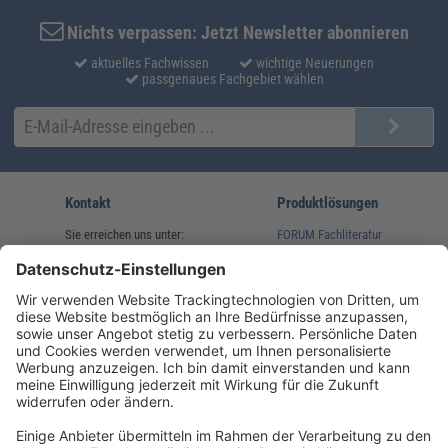
Nichts verpassen: Jetzt Newsletter abonnieren
aktuelles Fachwissen
wichtige Neuerungen
passgenaues Fachgebiet wählen
Kontakt
Produktlösungen
Sie erreichen uns unter:
FORUM Fachliteratur
AKADEMIE HERKERT
(08233) 38 11 23
Unsere Marken
service@forum-verlag.com
Mo-Do 07:30 - 17:00 Uhr
Fr 07:30 - 15:00 Uhr
Folgen Sie uns