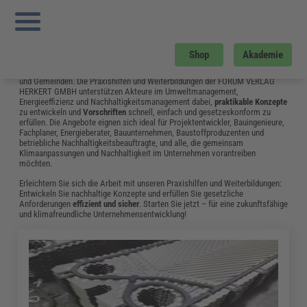
Sie sind hier:
Startseite
»
Fachwissen
»
Energie und Umwelt
»
Nachhaltigkeitskommunikation: Definition, Herangehensweise, Vorteile
»
Seite 6
Energie und Umwelt
Shop
Akademie
Der Bereich Energie und Umwelt spielt eine zentrale Rolle für die
Zukunftsfähigkeit
von Unternehmen, Einrichtungen sowie Städten, Kreisen
und Gemeinden. Die Praxishilfen und Weiterbildungen der FORUM VERLAG
HERKERT GMBH unterstützen Akteure im Umweltmanagement,
Energieeffizienz und Nachhaltigkeitsmanagement dabei,
praktikable Konzepte
zu entwickeln und
Vorschriften
schnell, einfach und gesetzeskonform zu
erfüllen. Die Angebote eignen sich ideal für Projektentwickler, Bauingenieure,
Fachplaner, Energieberater, Bauunternehmen, Baustoffproduzenten und
betriebliche Nachhaltigkeitsbeauftragte, und alle, die gemeinsam
Klimaanpassungen und Nachhaltigkeit im Unternehmen vorantreiben
möchten.
Erleichtern Sie sich die Arbeit mit unseren Praxishilfen und Weiterbildungen:
Entwickeln Sie nachhaltige Konzepte und erfüllen Sie gesetzliche
Anforderungen
effizient und sicher
. Starten Sie jetzt – für eine zukunftsfähige
und klimafreundliche Unternehmensentwicklung!