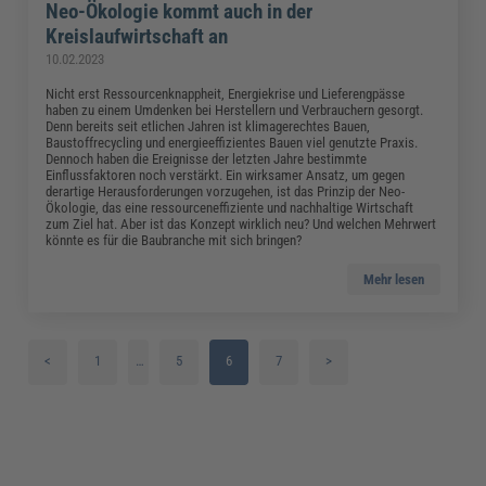
Neo-Ökologie kommt auch in der
Kreislaufwirtschaft an
10.02.2023
Nicht erst Ressourcenknappheit, Energiekrise und Lieferengpässe
haben zu einem Umdenken bei Herstellern und Verbrauchern gesorgt.
Denn bereits seit etlichen Jahren ist klimagerechtes Bauen,
Baustoffrecycling und energieeffizientes Bauen viel genutzte Praxis.
Dennoch haben die Ereignisse der letzten Jahre bestimmte
Einflussfaktoren noch verstärkt. Ein wirksamer Ansatz, um gegen
derartige Herausforderungen vorzugehen, ist das Prinzip der Neo-
Ökologie, das eine ressourceneffiziente und nachhaltige Wirtschaft
zum Ziel hat. Aber ist das Konzept wirklich neu? Und welchen Mehrwert
könnte es für die Baubranche mit sich bringen?
Mehr lesen
<
1
…
5
6
7
>
2
3