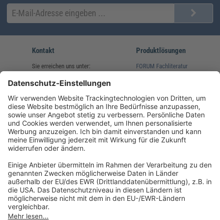
Kontakt
Produktlösungen
Sie erreichen uns unter:
FORUM Fachliteratur
AKADEMIE HERKERT
(08233) 38 11 23
Unsere Marken
service@forum-verlag.com
Mo-Do 07:30 - 17:00 Uhr
Fr 07:30 - 15:00 Uhr
Folgen Sie uns
Impressum