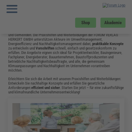
Sie sind hier:
Startseite
»
Fachwissen
»
Energie und Umwelt
»
Nachhaltigkeitskommunikation: Definition, Herangehensweise, Vorteile
»
Seite 4
Energie und Umwelt
Shop
Akademie
Der Bereich Energie und Umwelt spielt eine zentrale Rolle für die
Zukunftsfähigkeit
von Unternehmen, Einrichtungen sowie Städten, Kreisen
und Gemeinden. Die Praxishilfen und Weiterbildungen der FORUM VERLAG
HERKERT GMBH unterstützen Akteure im Umweltmanagement,
Energieeffizienz und Nachhaltigkeitsmanagement dabei,
praktikable Konzepte
zu entwickeln und
Vorschriften
schnell, einfach und gesetzeskonform zu
erfüllen. Die Angebote eignen sich ideal für Projektentwickler, Bauingenieure,
Fachplaner, Energieberater, Bauunternehmen, Baustoffproduzenten und
betriebliche Nachhaltigkeitsbeauftragte, und alle, die gemeinsam
Klimaanpassungen und Nachhaltigkeit im Unternehmen vorantreiben
möchten.
Erleichtern Sie sich die Arbeit mit unseren Praxishilfen und Weiterbildungen:
Entwickeln Sie nachhaltige Konzepte und erfüllen Sie gesetzliche
Anforderungen
effizient und sicher
. Starten Sie jetzt – für eine zukunftsfähige
und klimafreundliche Unternehmensentwicklung!