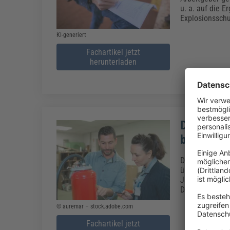
u. a. auf die 
Explosionssch
KI-generiert
Fachartikel jetzt
herunterladen
DGUV Info
betrieblic
Die DGUV Infor
überarbeitet u
Jahr 2013, son
Das sind die Ä
© auremar – stock.adobe.com
Fachartikel jetzt