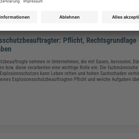
sschutzbeauftragter: Pflicht, Rechtsgrundlage
aben
tzbeauftragte nehmen in Unternehmen, die mit Gasen, Aerosolen, D
en bzw. diese verarbeiten eine wichtige Rolle ein. Die fachmännisch
xplosionsschutzes kann Leben retten und hohen Sachschaden verhin
 eines Explosionsschutzbeauftragten Pflicht und welche Aufgaben üb