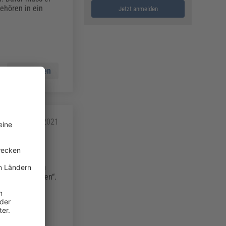
ehören in ein
Jetzt anmelden
Mehr lesen
16.06.2021
ngreich
assung aus dem
lichen Arbeiten“.