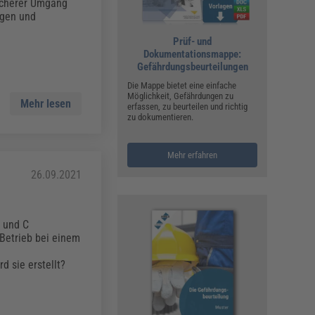
ualitätsmanagement, Hygiene & Arbeitsschutz
sicherer Umgang
ngen und
Personalmanagement
Prüf- und
hpublikationen & Arbeitshilfen
Dokumentationsmappe:
iterbildungen (AKADEMIE HERKERT)
Gefährdungsbeurteilungen
ausmeister & Haustechnik
Die Mappe bietet eine einfache
Möglichkeit, Gefährdungen zu
ergaberecht
Mehr lesen
erfassen, zu beurteilen und richtig
zu dokumentieren.
Mehr erfahren
26.09.2021
B und C
Betrieb bei einem
d sie erstellt?