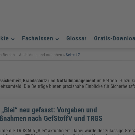
ukte
Fachwissen
Glossar
Gratis-Downlo
Assistenz und Office-Management
Assistenz und Office-Management
Assistenz und Office-Management
 im Betrieb – Ausbildung und Aufgaben
»
Seite 17
Weiterbildungen (AKADEMIE HERKERT)
Fac
Datenschutz und IT-Sicherheit
Datenschutz und IT-Sicherheit
We
Aushangpflichtige Gesetze & Vorschriften
Bauausführung
Be
B
Führung und Management
Führung und Management
ssicherheit
,
Brandschutz
und
Notfallmanagement
im Betrieb. Hinzu 
Gefahrstoffe & REACH
Datenschutz und IT-Sicherheit
beitsumfeld. Die Beiträge bieten praxisnahe Einblicke für Sicherheits
Chemikalen & Gefahrstoffe
Immobilienwirtschaft
E
L
Künstliche Intelligenz
Künstliche Intelligenz
Fachpublikationen & Arbeitshilfen
Fac
Weiterbildungen (AKADEMIE HERKERT)
We
Zoll und Export
Zoll und Export
Leitung, Organisation & Dokumentation
Organisation & Dokumentation
U
„Blei“ neu gefasst: Vorgaben und
Führung und Management
ßnahmen nach GefStoffV und TRGS
Fachpublikationen & Arbeitshilfen
Fac
rde die TRGS 505 „Blei“ aktualisiert. Dabei wurde der zulässige Grenz
Weiterbildungen (AKADEMIE HERKERT)
We