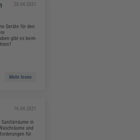
n
20.04.2021
he Geräte für den
ere
aben gibt es beim
chten?
Mehr lesen
16.04.2021
n Sanitärräume in
e, Waschräume und
forderungen für