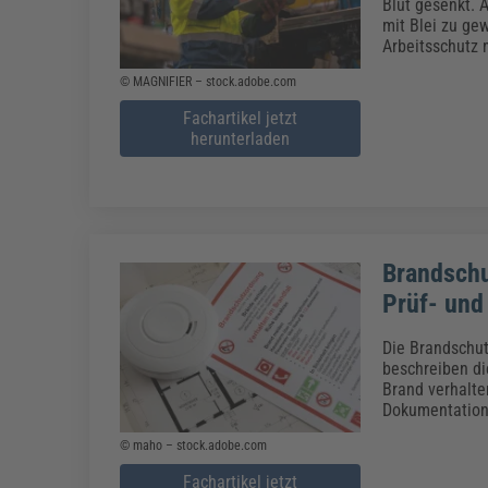
Erneuerbare Energien
Geschäftsführung
Pflegeleitung & Pflegepraxis
Blut gesenkt. 
mit Blei zu g
Energie & Umwelt
Führung & Management
Gesundheit & Pflege
Kommunales
Arbeitsschutz 
Fachpublikationen & Arbeitshilfen
© MAGNIFIER – stock.adobe.com
Weiterbildungen (AKADEMIE HERKERT)
Bauhof
Künstliche Intelligenz
Personalwesen
Fachartikel jetzt
Bau, Immobilien & Gebäudemanagement
Personal, Ausbildung & Recht
herunterladen
Reisekosten und Finanzen
Grünflächen
Weiterbildungen (AKADEMIE HERKERT)
Verkehrsrecht
Reisekosten & Finanzen
Zollabwicklung & Exportabwicklung
Zoll & Export
Brandschu
Prüf- und
Die Brandschutz
beschreiben di
Brand verhalte
Dokumentations
© maho – stock.adobe.com
Fachartikel jetzt