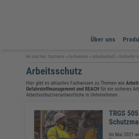
Über uns
Prod
Arbeitsschutz
Arbeitsschutz
Arbeitsschutz
Sie sind hier:
Startseite
»
Fachwissen
»
Arbeitsschutz
»
Ersthelfer
Fachpublikationen & Arbeitshilfen
Arbeitsschutz
Bildung und Erziehung
Bildung und Erziehung
Weiterbildungen (AKADEMIE HERKERT)
Arbeitssicherheit & Gesundheitsschutz
Assistenz & Office-Management
Baurecht & Architektenrecht
Energie und Umwelt
Energie und Umwelt
Hier gibt es aktuelles Fachwissen zu Themen wie
Arbeit
Arbeitsschutz & Brandschutz
Bau, Immobilien & Gebäudemanagement
Bildung und Erziehung
Gefahrstoffmanagement
und
REACH
für ein sicheres Ar
Brandschutz
Energieoptimiertes & klimaneutrales Bauen
Arbeitsschutzverantwortliche in Unternehmen.
Kommunales
Kommunales
Fachpublikationen & Arbeitshilfen
Nachhaltiges Planen
Reisekosten und Finanzen
Reisekosten und Finanzen
Kinderschutz, Jugendhilfe & Inklusion
Datenschutz & IT-Recht
Elektrosicherheit
TRGS 505 
Datenschutz & IT-Sicherheit
Elektrosicherheit & Elektrotechnik
Energie und Umwelt
Schutzma
Fachpublikationen & Arbeitshilfen
Im Mai 2021 wu
Weiterbildungen (AKADEMIE HERKERT)