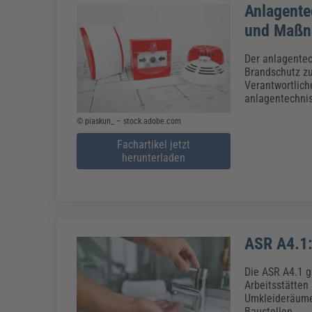
Anlagente
und Maß
Der anlagentec
Brandschutz z
Verantwortlich
anlagentechnis
© piaskun_ – stock.adobe.com
Fachartikel jetzt
herunterladen
ASR A4.1:
Die ASR A4.1 g
Arbeitsstätten
Umkleideräume
Baustellen.