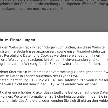
Ergebnisse der Gefährdungsbeurteilung zurückgreifen. Welche Punkte g
utzdokument und wer muss es erstellen?
rmation 205-001: Änderungen für den
hen Brandschutz in der Praxis
mation 205-001 „Betrieblicher Brandschutz in der Praxis“ wurde umfa
nd ist im Dezember 2020 erschienen. Sie ersetzt nicht nur die alte F
dern auch die DGUV Information 205-002 „Brandschutz bei feuergefähr
nderungen und die Inhalte der DGUV Information 205-001.