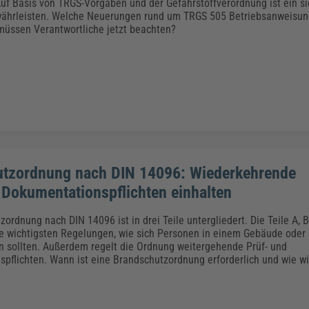
Klimaanpassung
Qualitätsmanagement
Praxismanagement, Abrechnung & Therapie
Q
Auf Basis von TRGS-Vorgaben und der Gefahrstoffverordnung ist ein 
ewährleisten. Welche Neuerungen rund um TRGS 505 Betriebsanweisu
Künstliche Intelligenz
müssen Verantwortliche jetzt beachten?
Weiterbildungen (AKADEMIE HERKERT)
Fac
We
Feuerwehr
H
Kommunales
Zoll und Export
Recht, Sicherheit & Ordnung
V
Fachpublikationen & Arbeitshilfen
Weiterbildungen (AKADEMIE HERKERT)
Zollverfahren & Zollvorschriften
tzordnung nach DIN 14096: Wiederkehrende
 Dokumentationspflichten einhalten
ordnung nach DIN 14096 ist in drei Teile untergliedert. Die Teile A, 
e wichtigsten Regelungen, wie sich Personen in einem Gebäude oder 
n sollten. Außerdem regelt die Ordnung weitergehende Prüf- und
pflichten. Wann ist eine Brandschutzordnung erforderlich und wie wir