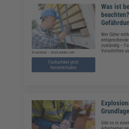
Was ist b
beachten?
Gefährdun
Wer Güter mith
entsprechenden
zuständig – Fa
Vorschriften s
© auremar – stock.adobe.com
Fachartikel jetzt
herunterladen
Explosion
Grundlag
Gibt es in ein
Arbeitgeber ge