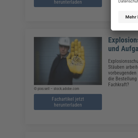
herunterladen
Explosion
und Aufg
Explosionsschu
Stäuben arbeit
vorbeugenden E
die Bestellung
Fachkraft?
© pixs:sell – stock.adobe.com
Fachartikel jetzt
herunterladen