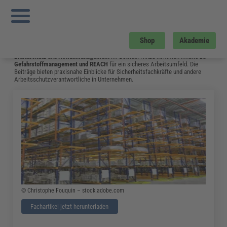
Sie sind hier:
Startseite
»
Fachwissen
»
Arbeitsschutz
»
Ersthelfer im Betrieb –
Ausbildung und Aufgaben
»
Seite 16
Arbeitsschutz
Shop
Akademie
Hier gibt es aktuelles Fachwissen zu Themen wie
Arbeitssicherheit
,
Brandschutz
und
Notfallmanagement
im Betrieb. Hinzu kommen Inhalte zu
Gefahrstoffmanagement
und
REACH
für ein sicheres Arbeitsumfeld. Die
Beiträge bieten praxisnahe Einblicke für Sicherheitsfachkräfte und andere
Arbeitsschutzverantwortliche in Unternehmen.
© Christophe Fouquin – stock.adobe.com
Fachartikel jetzt herunterladen