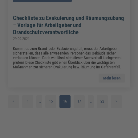
Checkliste zu Evakuierung und Räumungsübung
– Vorlage für Arbeitgeber und
Brandschutzverantwortliche
29.09.2021
Kommt es zum Brand- oder Evakuierungsfall, muss der Arbeitgeber
sicherstellen, dass alle anwesenden Personen das Gebäude sicher
verlassen können. Doch wie lässt sich dieser Sachverhalt fachgerecht
prüfen? Diese Checkliste gibt einen Überblick über die wichtigsten
Maßnahmen zur sicheren Evakuierung bzw. Räumung im Gefahrenfall.
Mehr lesen
<
1
…
15
16
17
…
22
>
2
18
3
19
4
20