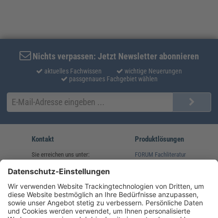
Nichts verpassen: Jetzt Newsletter abonnieren
aktuelles Fachwissen
wichtige Neuerungen
passgenaues Fachgebiet wählen
Kontakt
Produktlösungen
Sie erreichen uns unter:
FORUM Fachliteratur
AKADEMIE HERKERT
(08233) 38 11 23
Unsere Marken
service@forum-verlag.com
Mo-Do 07:30 - 17:00 Uhr
Fr 07:30 - 15:00 Uhr